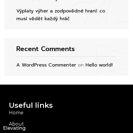
Výplaty výher a zodpovědné hraní: co
musí vědět každý hráč
Recent Comments
A WordPress Commenter
on
Hello world!
Useful links
Home
About
Elevating