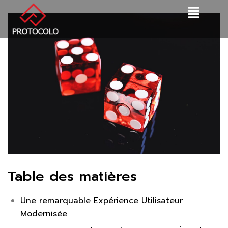
Table des matières
Une remarquable Expérience Utilisateur
Modernisée