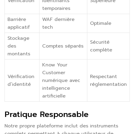
Vérification
identifiants
Supérieure
temporaires
Barrière
WAF dernière
Optimale
applicatif
tech
Stockage
Sécurité
des
Comptes séparés
complète
montants
Know Your
Customer
Vérification
Respectant
numérique avec
d’identité
réglementation
intelligence
artificielle
Pratique Responsable
Notre propre plateforme inclut des instruments
complets permettant à chaque utilisateur de