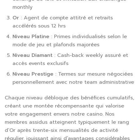
monthly
Or
: Agent de compte attitré et retraits
accélérés sous 12 hrs
Niveau Platine
: Primes individualisés selon le
mode de jeu et plafonds majorées
Niveau Diamant
: Cash-back weekly assuré et
accès events exclusifs
Niveau Prestige
: Termes sur mesure négociées
personnellement avec notre team administrative
Chaque niveau débloque des bénéfices cumulatifs,
créant une montée récompensante qui valorise
votre engagement envers notre casino. Nos
membres assidus atteignent typiquement le rang
d’Or après trente-six mensualités de activité
régulier, jouissant ainsi d’avantages considérables