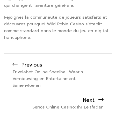
qui changent l’aventure générale.
Rejoignez la communauté de joueurs satisfaits et
découvrez pourquoi Wild Robin Casino s’établit
comme standard dans le monde du jeu en digital
francophone.
Previous
Trivelabet Online Speelhal: Waarin
Vernieuwing en Entertainment
Samenvloeien
Next
Seriös Online Casino: Ihr Leitfaden