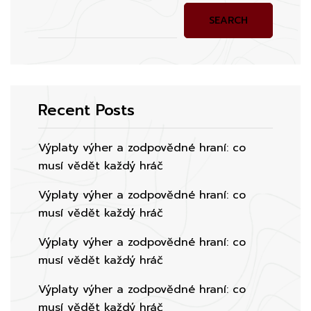
SEARCH
Recent Posts
Výplaty výher a zodpovědné hraní: co
musí vědět každý hráč
Výplaty výher a zodpovědné hraní: co
musí vědět každý hráč
Výplaty výher a zodpovědné hraní: co
musí vědět každý hráč
Výplaty výher a zodpovědné hraní: co
musí vědět každý hráč