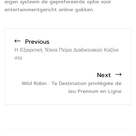
eigen systeem de geprefereerde optie voor
entertainmentgericht online gokken.
Previous
Η Εξαιρετική Τέλεια Πείρα Διαδικτυακού Καζίνο
στο
Next
Wild Robin : Ta Destination privilégiée de
Jeu Premium en Ligne