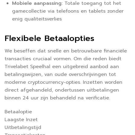
Mobiele aanpassing:
Totale toegang tot het
gamecollectie via telefoons en tablets zonder
enig qualiteitsverlies
Flexibele Betaalopties
We beseffen dat snelle en betrouwbare financiële
transacties cruciaal vormen. Om die reden biedt
Trivelabet Speelhal een uitgebreid aanbod aan
betalingswijzen, van oude overschrijvingen tot
moderne cryptocurrency-opties. Inzetten worden
direct afgehandeld, ondertussen uitbetalingen
binnen 24 uur zijn behandeld na verificatie.
Betaaloptie
Laagste Inzet
Uitbetalingstijd