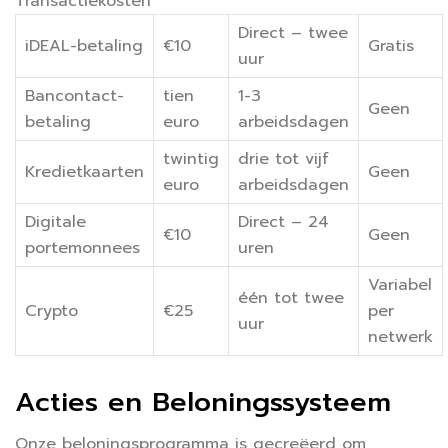
Transactiekosten
Direct – twee
iDEAL-betaling
€10
Gratis
uur
Bancontact-
tien
1-3
Geen
betaling
euro
arbeidsdagen
twintig
drie tot vijf
Kredietkaarten
Geen
euro
arbeidsdagen
Digitale
Direct – 24
€10
Geen
portemonnees
uren
Variabel
één tot twee
Crypto
€25
per
uur
netwerk
Acties en Beloningssysteem
Onze beloningsprogramma is gecreëerd om