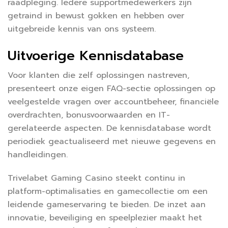
raadpleging. Iedere supportmedewerkers zijn
getraind in bewust gokken en hebben over
uitgebreide kennis van ons systeem.
Uitvoerige Kennisdatabase
Voor klanten die zelf oplossingen nastreven,
presenteert onze eigen FAQ-sectie oplossingen op
veelgestelde vragen over accountbeheer, financiële
overdrachten, bonusvoorwaarden en IT-
gerelateerde aspecten. De kennisdatabase wordt
periodiek geactualiseerd met nieuwe gegevens en
handleidingen.
Trivelabet Gaming Casino steekt continu in
platform-optimalisaties en gamecollectie om een
leidende gameservaring te bieden. De inzet aan
innovatie, beveiliging en speelplezier maakt het