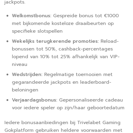
jackpots.
Welkomstbonus:
Gespreide bonus tot €1000
met bijkomende kosteloze draaibeurten op
specifieke slotspellen
Wekelijks terugkerende promoties:
Reload-
bonussen tot 50%, cashback-percentages
lopend van 10% tot 25% afhankelijk van VIP-
niveau
Wedstrijden:
Regelmatige toernooien met
gegarandeerde jackpots en leaderboard-
beloningen
Verjaardagsbonus:
Gepersonaliseerde cadeau
voor iedere speler op zijn/haar geboortedatum
Iedere bonusaanbiedingen bij Trivelabet Gaming
Gokplatform gebruiken heldere voorwaarden met