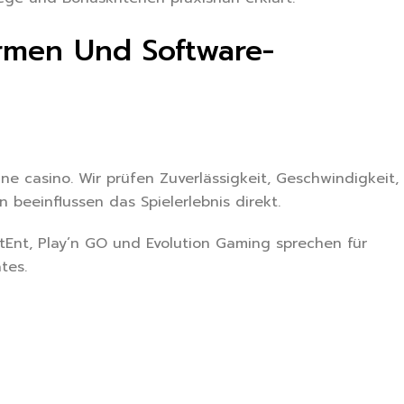
ormen Und Software-
ine casino. Wir prüfen Zuverlässigkeit, Geschwindigkeit,
 beeinflussen das Spielerlebnis direkt.
tEnt, Play’n GO und Evolution Gaming sprechen für
tes.