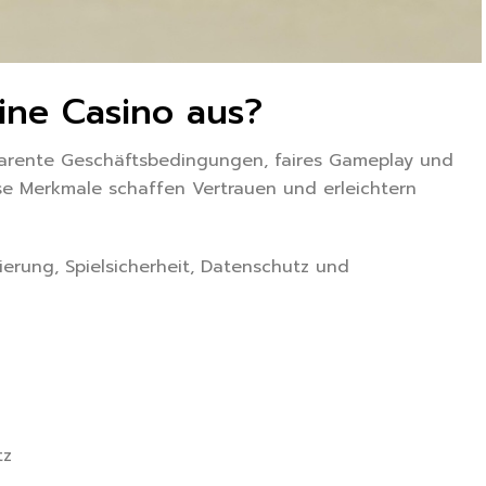
ine Casino aus?
sparente Geschäftsbedingungen, faires Gameplay und
se Merkmale schaffen Vertrauen und erleichtern
ierung, Spielsicherheit, Datenschutz und
tz