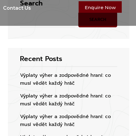
Search
Enquire Now
Contact Us
SEARCH
Recent Posts
Výplaty výher a zodpovědné hraní: co
musí vědět každý hráč
Výplaty výher a zodpovědné hraní: co
musí vědět každý hráč
Výplaty výher a zodpovědné hraní: co
musí vědět každý hráč