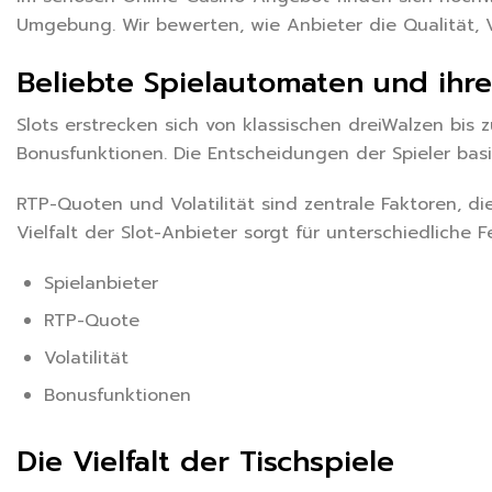
Umgebung. Wir bewerten, wie Anbieter die Qualität, Vie
Beliebte Spielautomaten und ihr
Slots erstrecken sich von klassischen dreiWalzen bis
Bonusfunktionen. Die Entscheidungen der Spieler basi
RTP-Quoten und Volatilität sind zentrale Faktoren, di
Vielfalt der Slot-Anbieter sorgt für unterschiedliche F
Spielanbieter
RTP-Quote
Volatilität
Bonusfunktionen
Die Vielfalt der Tischspiele