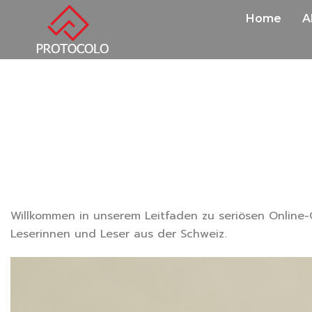
Home
A
Willkommen in unserem Leitfaden zu seriösen Online-C
Leserinnen und Leser aus der Schweiz.