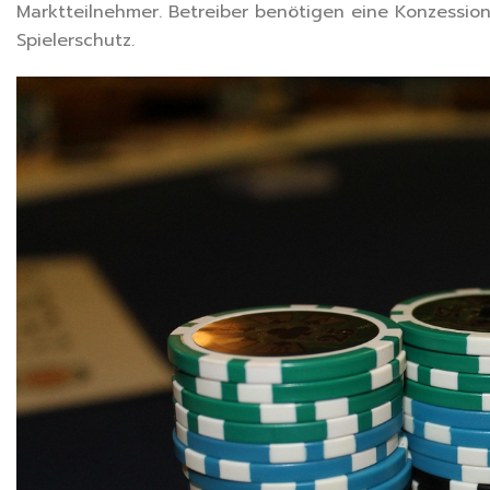
Marktteilnehmer. Betreiber benötigen eine Konzessi
Spielerschutz.