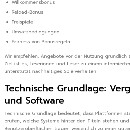
Willkommensbonus
Reload-Bonus
Freispiele
Umsatzbedingungen
Fairness von Bonusregeln
Wir empfehlen, Angebote vor der Nutzung gründlich 
Ziel ist es, Leserinnen und Leser zu einem informiert
unterstützt nachhaltiges Spielverhalten.
Technische Grundlage: Verg
und Software
Technische Grundlage bedeutet, dass Plattformen sta
prüfen, welche Systeme hinter den Titeln stehen und w
Benutzeroberflächen tragen wesentlich zu einer guten