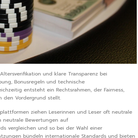
Altersverifikation und klare Transparenz bei
rbung, Bonusregeln und technische
chzeitig entsteht ein Rechtsrahmen, der Fairness,
 den Vordergrund stellt.
eplattformen ziehen Leserinnen und Leser oft neutrale
en neutrale Bewertungen auf
rds vergleichen und so bei der Wahl einer
hätzungen bündeln internationale Standards und bieten