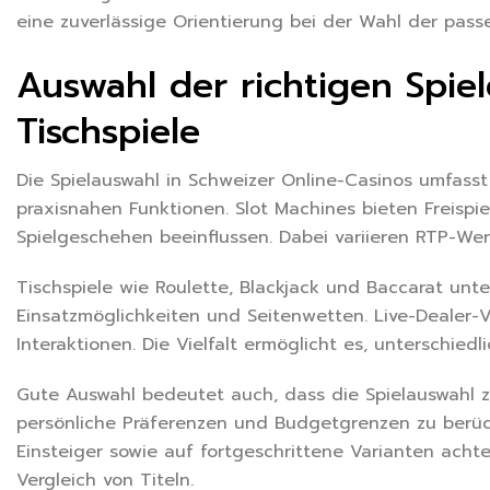
eine zuverlässige Orientierung bei der Wahl der pass
Auswahl der richtigen Spie
Tischspiele
Die Spielauswahl in Schweizer Online-Casinos umfas
praxisnahen Funktionen. Slot Machines bieten Freispie
Spielgeschehen beeinflussen. Dabei variieren RTP-Werte
Tischspiele wie Roulette, Blackjack und Baccarat unt
Einsatzmöglichkeiten und Seitenwetten. Live-Dealer
Interaktionen. Die Vielfalt ermöglicht es, unterschiedli
Gute Auswahl bedeutet auch, dass die Spielauswahl z
persönliche Präferenzen und Budgetgrenzen zu berücks
Einsteiger sowie auf fortgeschrittene Varianten achten
Vergleich von Titeln.