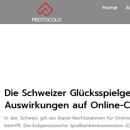
Home
A
Die Schweizer Glücksspielg
Auswirkungen auf Online-C
In der Schweiz gilt ein klarer Rechtsrahmen für Online
betrifft. Die Eidgenössische Spielbankenkommission (