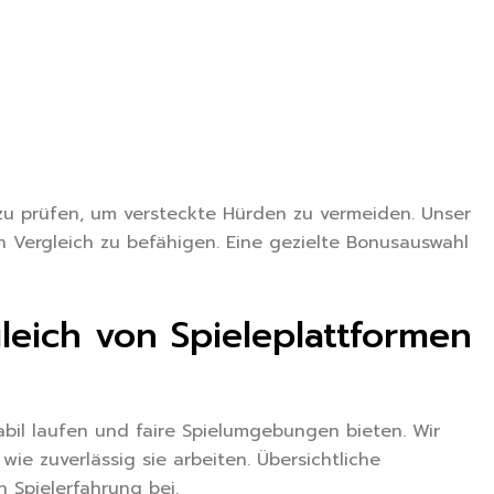
zu prüfen, um versteckte Hürden zu vermeiden. Unser
en Vergleich zu befähigen. Eine gezielte Bonusauswahl
leich von Spieleplattformen
bil laufen und faire Spielumgebungen bieten. Wir
ie zuverlässig sie arbeiten. Übersichtliche
 Spielerfahrung bei.