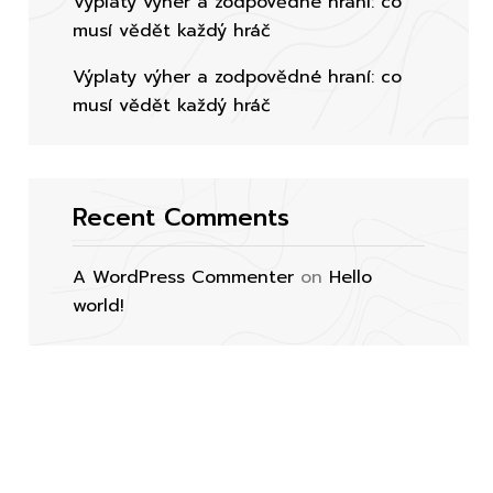
Výplaty výher a zodpovědné hraní: co
musí vědět každý hráč
Výplaty výher a zodpovědné hraní: co
musí vědět každý hráč
Recent Comments
A WordPress Commenter
on
Hello
world!