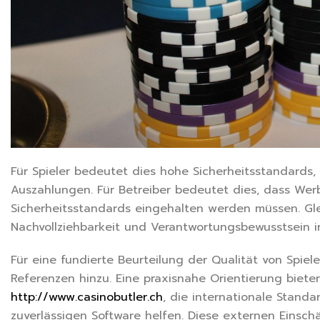
Für Spieler bedeutet dies hohe Sicherheitsstandards, 
Auszahlungen. Für Betreiber bedeutet dies, dass We
Sicherheitsstandards eingehalten werden müssen. Glei
Nachvollziehbarkeit und Verantwortungsbewusstsein in
Für eine fundierte Beurteilung der Qualität von Spiel
Referenzen hinzu. Eine praxisnahe Orientierung biet
http://www.casinobutler.ch
, die internationale Standa
zuverlässigen Software helfen. Diese externen Einsc