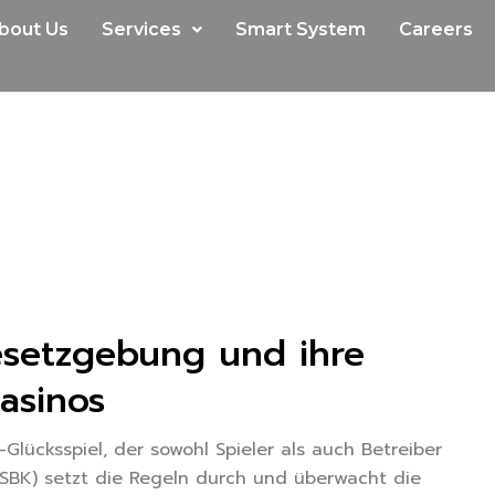
bout Us
Services
Smart System
Careers
esetzgebung und ihre
asinos
-Glücksspiel, der sowohl Spieler als auch Betreiber
ESBK) setzt die Regeln durch und überwacht die