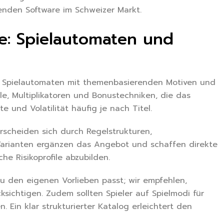
enden Software im Schweizer Markt.
le: Spielautomaten und
st Spielautomaten mit themenbasierenden Motiven und
le, Multiplikatoren und Bonustechniken, die das
 und Volatilität häufig je nach Titel.
erscheiden sich durch Regelstrukturen,
-Varianten ergänzen das Angebot und schaffen direkte
che Risikoprofile abzubilden.
u den eigenen Vorlieben passt; wir empfehlen,
ichtigen. Zudem sollten Spieler auf Spielmodi für
. Ein klar strukturierter Katalog erleichtert den