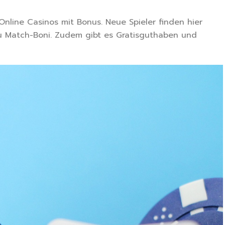
Online Casinos mit Bonus. Neue Spieler finden hier
zu Match-Boni. Zudem gibt es Gratisguthaben und