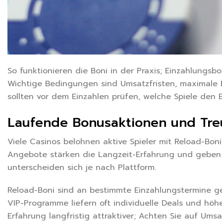
So funktionieren die Boni in der Praxis; Einzahlungsb
Wichtige Bedingungen sind Umsatzfristen, maximale B
sollten vor dem Einzahlen prüfen, welche Spiele den 
Laufende Bonusaktionen und Tr
Viele Casinos belohnen aktive Spieler mit Reload-Bo
Angebote stärken die Langzeit-Erfahrung und geben 
unterscheiden sich je nach Plattform.
Reload-Boni sind an bestimmte Einzahlungstermine g
VIP-Programme liefern oft individuelle Deals und hö
Erfahrung langfristig attraktiver; Achten Sie auf Umsa