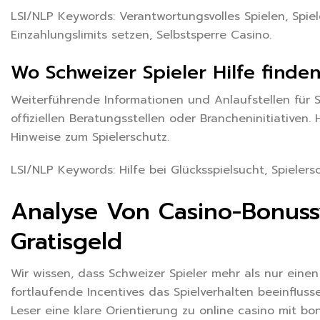
LSI/NLP Keywords: Verantwortungsvolles Spielen, Spiele
Einzahlungslimits setzen, Selbstsperre Casino.
Wo Schweizer Spieler Hilfe finde
Weiterführende Informationen und Anlaufstellen für Sp
offiziellen Beratungsstellen oder Brancheninitiativen.
Hinweise zum Spielerschutz.
LSI/NLP Keywords: Hilfe bei Glücksspielsucht, Spieler
Analyse Von Casino-Bonuss
Gratisgeld
Wir wissen, dass Schweizer Spieler mehr als nur eine
fortlaufende Incentives das Spielverhalten beeinfluss
Leser eine klare Orientierung zu online casino mit bon