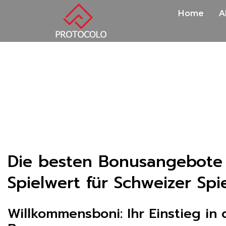
Home
A
Die besten Bonusangebote 
Spielwert für Schweizer Spi
Willkommensboni: Ihr Einstieg in 