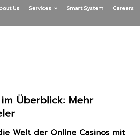
bout Us
Services
Smart System
Careers
im Überblick: Mehr
eler
die Welt der Online Casinos mit