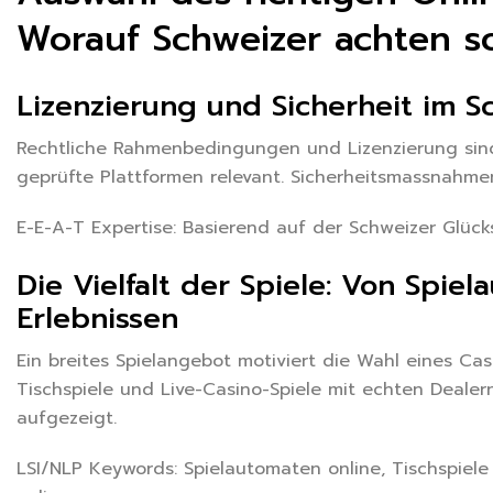
Worauf Schweizer achten so
Lizenzierung und Sicherheit im S
Rechtliche Rahmenbedingungen und Lizenzierung sind 
geprüfte Plattformen relevant. Sicherheitsmassnahme
E-E-A-T Expertise: Basierend auf der Schweizer Glüc
Die Vielfalt der Spiele: Von Spie
Erlebnissen
Ein breites Spielangebot motiviert die Wahl eines Cas
Tischspiele und Live-Casino-Spiele mit echten Dealern
aufgezeigt.
LSI/NLP Keywords: Spielautomaten online, Tischspiele 