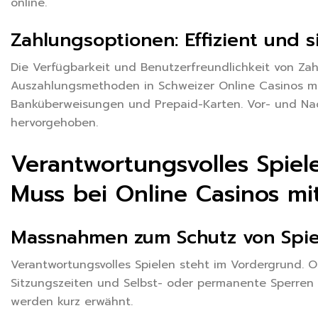
online.
Zahlungsoptionen: Effizient und s
Die Verfügbarkeit und Benutzerfreundlichkeit von Z
Auszahlungsmethoden in Schweizer Online Casinos mit
Banküberweisungen und Prepaid-Karten. Vor- und Nach
hervorgehoben.
Verantwortungsvolles Spiele
Muss bei Online Casinos mi
Massnahmen zum Schutz von Spie
Verantwortungsvolles Spielen steht im Vordergrund. Onl
Sitzungszeiten und Selbst- oder permanente Sperren 
werden kurz erwähnt.