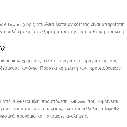
 tablet χωρίς απώλεια λειτουργικότητας είναι απαραίτητη.
ν ομαλή εμπειρία ανεξάρτητα από την τη διαθέσιμη συσκευή.
ών
αινούριων χρηστών, αλλά η πραγματική πραγματική τους
νοδευτικούς κανόνες. Προσεκτική μελέτη των προϋποθέσεων
από συγκεκριμένη προϋπόθεση rollover που κυμαίνεται
έφουν ποσοστό των απωλειών, ενώ παράλληλα τα loyalty
ειστικά προνόμια και ταχύτερες αναλήψεις.