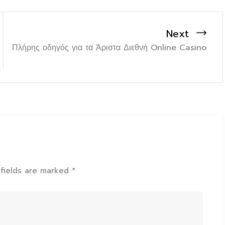
Next
Πλήρης οδηγός για τα Άριστα Διεθνή Online Casino
 fields are marked *