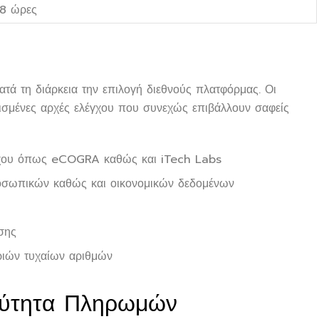
8 ώρες
ατά τη διάρκεια την επιλογή διεθνούς πλατφόρμας. Οι
ισμένες αρχές ελέγχου που συνεχώς επιβάλλουν σαφείς
έγχου όπως eCOGRA καθώς και iTech Labs
οσωπικών καθώς και οικονομικών δεδομένων
σης
τριών τυχαίων αριθμών
χύτητα Πληρωμών