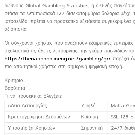
διεθνούς Global Gambling Statistics, η διεθνής παγκόσμ
φτάσει τα εντυπωσιακά 127 δισεκατομμύρια δολάρια μέχρι 
ιστοσελίδα, πρέπει να προσεκτικά εξετάσετε συγκεκριμένα
αξιοπιστία.
Οι σύγχρονοι χρήστες που αναζητούν εξαιρετικές εμπειρίε
σχολαστικά τις άδειες λειτουργίας, την γκάμα παιχνιδιών κ
https://thenationonlineng.net/gambling/gr/
παρέχει όλ
πιο απαιτητικοί χρήστες στη σημερινή ψηφιακή εποχή.
Κριτήριο
Βαρύτητα
Τι να προσεκτικά Ελέγξετε
Άδεια Λειτουργίας
Υψηλή
Malta Gam
Κρυπτογράφηση Δεδομένων
Κρίσιμη
SSL 128-bi
Υποστήριξη Χρηστών
Σημαντική
24/7 διαθε