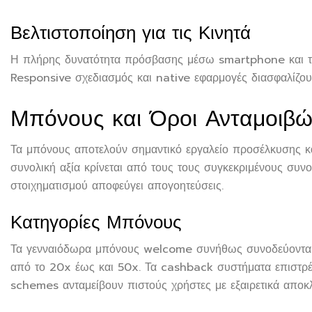
Βελτιστοποίηση για τις Κινητά
Η πλήρης δυνατότητα πρόσβασης μέσω smartphone και των
Responsive σχεδιασμός και native εφαρμογές διασφαλίζου
Μπόνους και Όροι Ανταμοιβ
Τα μπόνους αποτελούν σημαντικό εργαλείο προσέλκυσης κ
συνολική αξία κρίνεται από τους τους συγκεκριμένους συ
στοιχηματισμού αποφεύγει απογοητεύσεις.
Κατηγορίες Μπόνους
Τα γενναιόδωρα μπόνους welcome συνήθως συνοδεύονται 
από το 20x έως και 50x. Τα cashback συστήματα επιστρ
schemes ανταμείβουν πιστούς χρήστες με εξαιρετικά αποκλ