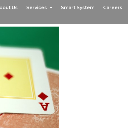
bout Us
Services
Smart System
Careers