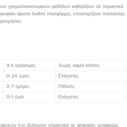
ενων χρηματοοικονομικών μεθόδων καθορίζουν σε σημαντικό
 κορυφαία άριστα διεθνή πλατφόρμες υποστηρίζουν πολλαπλές
οτιμήσεις.
3-5 εργάσιμες
Χωρίς καμία κόστος
0-24 ώρες
Ελάχιστες
3-7 ημέρες
Πιθανές
0-1 ώρα
Ελάχιστες
ολιών έχει βελτιώσει σημαντικά τις ψηφιακές μεταφορές,