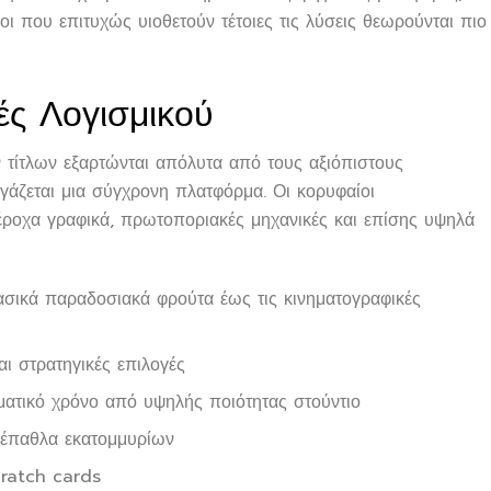
ι που επιτυχώς υιοθετούν τέτοιες τις λύσεις θεωρούνται πιο
ές Λογισμικού
ν τίτλων εξαρτώνται απόλυτα από τους αξιόπιστους
γάζεται μια σύγχρονη πλατφόρμα. Οι κορυφαίοι
έροχα γραφικά, πρωτοποριακές μηχανικές και επίσης υψηλά
ασικά παραδοσιακά φρούτα έως τις κινηματογραφικές
αι στρατηγικές επιλογές
ματικό χρόνο από υψηλής ποιότητας στούντιο
 έπαθλα εκατομμυρίων
cratch cards