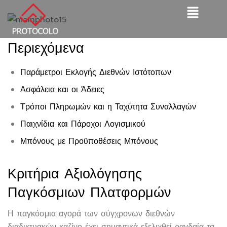
Περιεχόμενα
Παράμετροι Εκλογής Διεθνών Ιστότοπων
Ασφάλεια και οι Άδειες
Τρόποι Πληρωμών και η Ταχύτητα Συναλλαγών
Παιχνίδια και Πάροχοι Λογισμικού
Μπόνους με Προϋποθέσεις Μπόνους
Κριτήρια Αξιολόγησης
Παγκόσμιων Πλατφορμών
Η παγκόσμια αγορά των σύγχρονων διεθνών