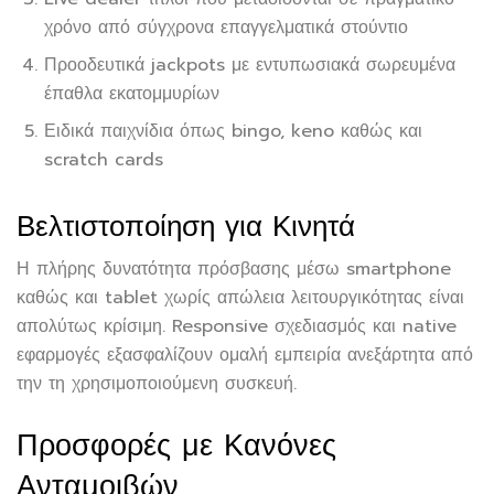
χρόνο από σύγχρονα επαγγελματικά στούντιο
Προοδευτικά jackpots με εντυπωσιακά σωρευμένα
έπαθλα εκατομμυρίων
Ειδικά παιχνίδια όπως bingo, keno καθώς και
scratch cards
Βελτιστοποίηση για Κινητά
Η πλήρης δυνατότητα πρόσβασης μέσω smartphone
καθώς και tablet χωρίς απώλεια λειτουργικότητας είναι
απολύτως κρίσιμη. Responsive σχεδιασμός και native
εφαρμογές εξασφαλίζουν ομαλή εμπειρία ανεξάρτητα από
την τη χρησιμοποιούμενη συσκευή.
Προσφορές με Κανόνες
Ανταμοιβών