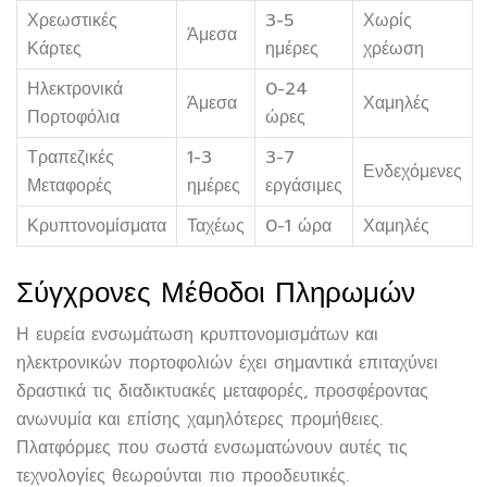
Χρεωστικές
3-5
Χωρίς
Άμεσα
Κάρτες
ημέρες
χρέωση
Ηλεκτρονικά
0-24
Άμεσα
Χαμηλές
Πορτοφόλια
ώρες
Τραπεζικές
1-3
3-7
Ενδεχόμενες
Μεταφορές
ημέρες
εργάσιμες
Κρυπτονομίσματα
Ταχέως
0-1 ώρα
Χαμηλές
Σύγχρονες Μέθοδοι Πληρωμών
Η ευρεία ενσωμάτωση κρυπτονομισμάτων και
ηλεκτρονικών πορτοφολιών έχει σημαντικά επιταχύνει
δραστικά τις διαδικτυακές μεταφορές, προσφέροντας
ανωνυμία και επίσης χαμηλότερες προμήθειες.
Πλατφόρμες που σωστά ενσωματώνουν αυτές τις
τεχνολογίες θεωρούνται πιο προοδευτικές.