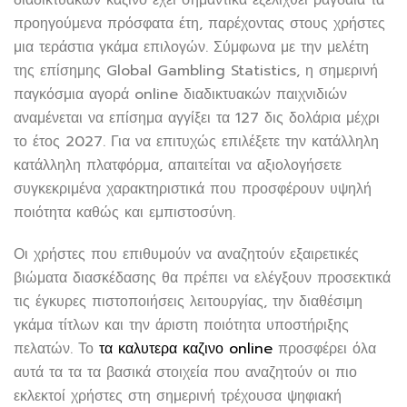
διαδικτυακών καζίνο έχει σημαντικά εξελιχθεί ραγδαία τα
προηγούμενα πρόσφατα έτη, παρέχοντας στους χρήστες
μια τεράστια γκάμα επιλογών. Σύμφωνα με την μελέτη
της επίσημης Global Gambling Statistics, η σημερινή
παγκόσμια αγορά online διαδικτυακών παιχνιδιών
αναμένεται να επίσημα αγγίξει τα 127 δις δολάρια μέχρι
το έτος 2027. Για να επιτυχώς επιλέξετε την κατάλληλη
κατάλληλη πλατφόρμα, απαιτείται να αξιολογήσετε
συγκεκριμένα χαρακτηριστικά που προσφέρουν υψηλή
ποιότητα καθώς και εμπιστοσύνη.
Οι χρήστες που επιθυμούν να αναζητούν εξαιρετικές
βιώματα διασκέδασης θα πρέπει να ελέγξουν προσεκτικά
τις έγκυρες πιστοποιήσεις λειτουργίας, την διαθέσιμη
γκάμα τίτλων και την άριστη ποιότητα υποστήριξης
πελατών. Το
τα καλυτερα καζινο online
προσφέρει όλα
αυτά τα τα τα βασικά στοιχεία που αναζητούν οι πιο
εκλεκτοί χρήστες στη σημερινή τρέχουσα ψηφιακή