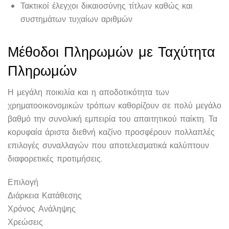
Τακτικοί έλεγχοι δικαιοσύνης τίτλων καθώς και
συστημάτων τυχαίων αριθμών
Μέθοδοι Πληρωμών με Ταχύτητα
Πληρωμών
Η μεγάλη ποικιλία και η αποδοτικότητα των
χρηματοοικονομικών τρόπων καθορίζουν σε πολύ μεγάλο
βαθμό την συνολική εμπειρία του απαιτητικού παίκτη. Τα
κορυφαία άριστα διεθνή καζίνο προσφέρουν πολλαπλές
επιλογές συναλλαγών που αποτελεσματικά καλύπτουν
διαφορετικές προτιμήσεις.
Επιλογή
Διάρκεια Κατάθεσης
Χρόνος Ανάληψης
Χρεώσεις