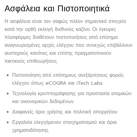
Ασφάλεια και Πιστοποιητικά
Η ασφάλεια είναι τον σαφώς πλέον σημαντικό στοιχείο
κατά την ορθή εκλογή διεθνούς καζίνο. Οι έγκυρες
πλατφόρμες διαθέτουν πιστοποιήσεις από επίσημα
αναγνωρισμένες αρχές ελέγχου που συνεχώς επιβάλλουν
αυστηρούς κανόνες και επίσης πραγματοποιούν
τακτικούς επιθεωρήσεις.
Πιστοποίηση από επίσημους ανεξάρτητους φορείς
ελέγχου όπως eCOGRA και iTech Labs
Τεχνολογία κρυπτογράφησης για προστασία ατομικών
και οικονομικών δεδομένων
Διαφανείς όροι χρήσης και πολιτική απορρήτου
Εργαλεία ελεγχόμενου στοιχηματισμού και όρια
χρηματοδότησης