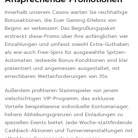
Innerhalb unserem Casino warten Sie reichhaltige
Bonusaktionen, die Euer Gaming-Erlebnis von
Beginn an verbessern. Das Begrüßungspaket
erstreckt diese-Promo über Ihre anfänglichen vier
Einzahlungen und umfasst sowohl Extra-Guthaben
als wie-auch Free-Spins für ausgewählte Spitzen-
Automaten. Jedwede Bonus-Konditionen sind klar
präsentiert und angemessen ausgestaltet, mit
erreichbaren Wettanforderungen von 35x.
Außerdem profitieren Stammspieler von jenem
vielschichtigen VIP-Programm, das exklusive
Vorteile beispielsweise individuelle Kontomanager,
höhere Abhebungsgrenzen und Einladungen zu
speziellen Events bietet. Jede-Woche-stattfindende
Cashback-Aktionen und Turnierveranstaltungen mit