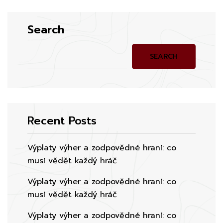
Search
SEARCH
Recent Posts
Výplaty výher a zodpovědné hraní: co
musí vědět každý hráč
Výplaty výher a zodpovědné hraní: co
musí vědět každý hráč
Výplaty výher a zodpovědné hraní: co