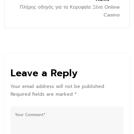
Πλήρης οδηγός για τα Κορυφαία Ξένα Online
Casino
Leave a Reply
Your email address will not be published.
Required fields are marked *