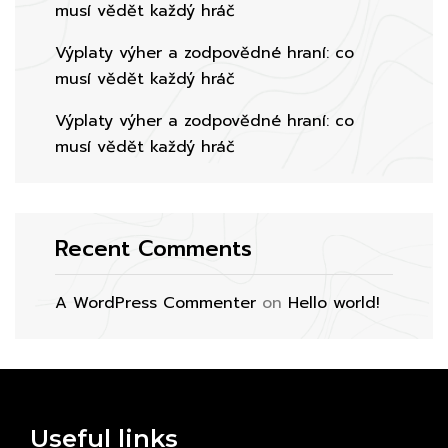
musí vědět každý hráč
Výplaty výher a zodpovědné hraní: co
musí vědět každý hráč
Výplaty výher a zodpovědné hraní: co
musí vědět každý hráč
Recent Comments
A WordPress Commenter
on
Hello world!
Useful links