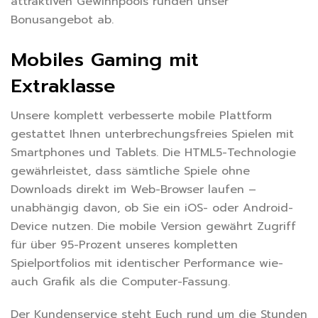
attraktiven Gewinnpools runden unser
Bonusangebot ab.
Mobiles Gaming mit
Extraklasse
Unsere komplett verbesserte mobile Plattform
gestattet Ihnen unterbrechungsfreies Spielen mit
Smartphones und Tablets. Die HTML5-Technologie
gewährleistet, dass sämtliche Spiele ohne
Downloads direkt im Web-Browser laufen –
unabhängig davon, ob Sie ein iOS- oder Android-
Device nutzen. Die mobile Version gewährt Zugriff
für über 95-Prozent unseres kompletten
Spielportfolios mit identischer Performance wie-
auch Grafik als die Computer-Fassung.
Der Kundenservice steht Euch rund um die Stunden