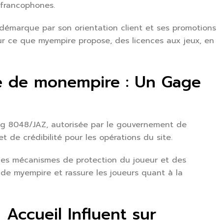
 francophones.
démarque par son orientation client et ses promotions
eur ce que myempire propose, des licences aux jeux, en
e de monempire : Un Gage
ng 8048/JAZ, autorisée par le gouvernement de
t de crédibilité pour les opérations du site.
, des mécanismes de protection du joueur et des
té de myempire et rassure les joueurs quant à la
Accueil Influent sur