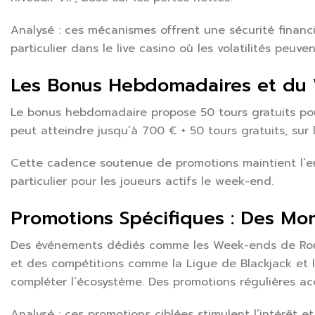
Analysé : ces mécanismes offrent une sécurité financi
particulier dans le live casino où les volatilités peuve
Les Bonus Hebdomadaires et du 
Le bonus hebdomadaire propose 50 tours gratuits p
peut atteindre jusqu’à 700 € + 50 tours gratuits, s
Cette cadence soutenue de promotions maintient l’e
particulier pour les joueurs actifs le week-end.
Promotions Spécifiques : Des Mo
Des événements dédiés comme les Week-ends de Roule
et des compétitions comme la Ligue de Blackjack et 
compléter l’écosystème. Des promotions régulières ac
Analysé : ces promotions ciblées stimulent l’intérêt e