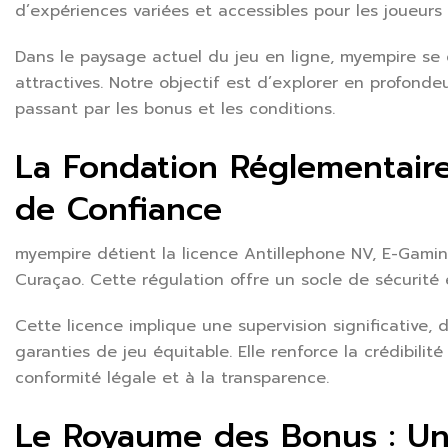
d’expériences variées et accessibles pour les joueurs
Dans le paysage actuel du jeu en ligne, myempire se 
attractives. Notre objectif est d’explorer en profond
passant par les bonus et les conditions.
La Fondation Réglementair
de Confiance
myempire détient la licence Antillephone NV, E-Gami
Curaçao. Cette régulation offre un socle de sécurité e
Cette licence implique une supervision significative
garanties de jeu équitable. Elle renforce la crédibili
conformité légale et à la transparence.
Le Royaume des Bonus : Un 