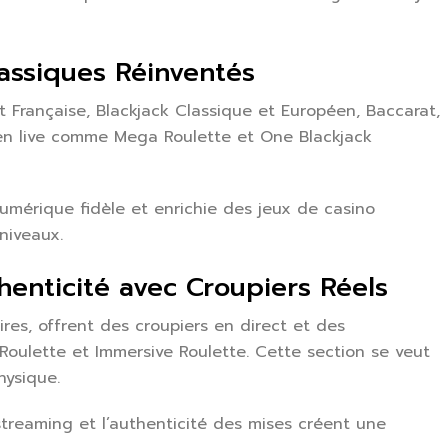
lassiques Réinventés
 Française, Blackjack Classique et Européen, Baccarat,
 en live comme Mega Roulette et One Blackjack
umérique fidèle et enrichie des jeux de casino
 niveaux.
thenticité avec Croupiers Réels
aires, offrent des croupiers en direct et des
ulette et Immersive Roulette. Cette section se veut
hysique.
streaming et l’authenticité des mises créent une