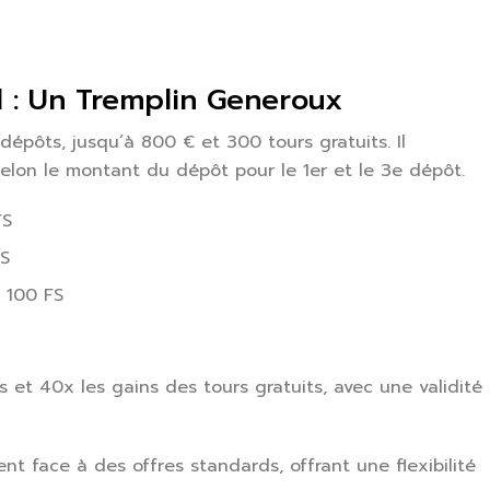
l : Un Tremplin Generoux
dépôts, jusqu’à 800 € et 300 tours gratuits. Il
elon le montant du dépôt pour le 1er et le 3e dépôt.
FS
FS
 100 FS
 et 40x les gains des tours gratuits, avec une validité
nt face à des offres standards, offrant une flexibilité