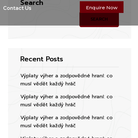
Search
Enquire Now
Contact Us
SEARCH
Recent Posts
Výplaty výher a zodpovědné hraní: co
musí vědět každý hráč
Výplaty výher a zodpovědné hraní: co
musí vědět každý hráč
Výplaty výher a zodpovědné hraní: co
musí vědět každý hráč