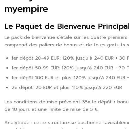
myempire
Le Paquet de Bienvenue Principa
Le pack de bienvenue s’étale sur les quatre premiers 
comprend des paliers de bonus et de tours gratuits s
1er dépôt 20-49 EUR: 120% jusqu’à 240 EUR + 30 
1er dépôt 50-99 EUR: 120% jusqu’à 240 EUR + 70 
1er dépôt 100 EUR et plus: 120% jusqu’à 240 EUR +
2e dépôt: 20 EUR et plus: 110% jusqu’à 220 EUR
Les conditions de mise prévoient 35x le dépôt + bonus
de 10 jours et une limite de mise de 5 €.
Analytique : cette structure se positionne favorableme