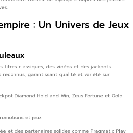
ves.
empire : Un Univers de Jeux
ouleaux
 titres classiques, des vidéos et des jackpots
s reconnus, garantissant qualité et variété sur
ackpot Diamond Hold and Win, Zeus Fortune et Gold
ée et des partenaires solides comme Pragmatic Play