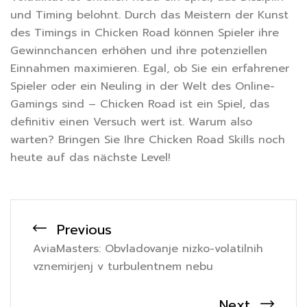
und Timing belohnt. Durch das Meistern der Kunst
des Timings in Chicken Road können Spieler ihre
Gewinnchancen erhöhen und ihre potenziellen
Einnahmen maximieren. Egal, ob Sie ein erfahrener
Spieler oder ein Neuling in der Welt des Online-
Gamings sind – Chicken Road ist ein Spiel, das
definitiv einen Versuch wert ist. Warum also
warten? Bringen Sie Ihre Chicken Road Skills noch
heute auf das nächste Level!
Previous
AviaMasters: Obvladovanje nizko-volatilnih
vznemirjenj v turbulentnem nebu
Next