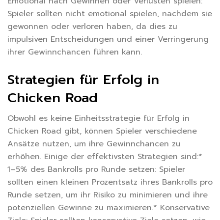
Emotional nach Gewinnen oder Verlusten spielen:
Spieler sollten nicht emotional spielen, nachdem sie
gewonnen oder verloren haben, da dies zu
impulsiven Entscheidungen und einer Verringerung
ihrer Gewinnchancen führen kann.
Strategien für Erfolg in
Chicken Road
Obwohl es keine Einheitsstrategie für Erfolg in
Chicken Road gibt, können Spieler verschiedene
Ansätze nutzen, um ihre Gewinnchancen zu
erhöhen. Einige der effektivsten Strategien sind:*
1–5% des Bankrolls pro Runde setzen: Spieler
sollten einen kleinen Prozentsatz ihres Bankrolls pro
Runde setzen, um ihr Risiko zu minimieren und ihre
potenziellen Gewinne zu maximieren.* Konservative