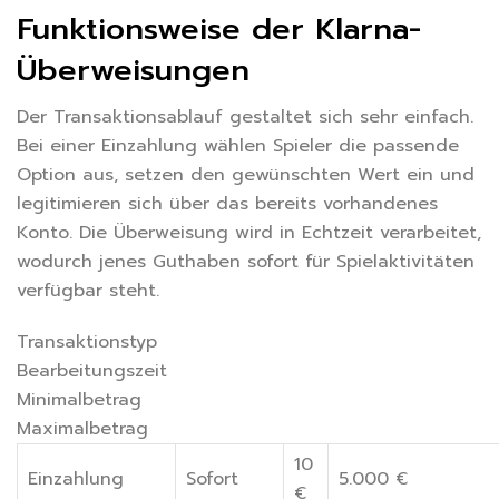
Funktionsweise der Klarna-
Überweisungen
Der Transaktionsablauf gestaltet sich sehr einfach.
Bei einer Einzahlung wählen Spieler die passende
Option aus, setzen den gewünschten Wert ein und
legitimieren sich über das bereits vorhandenes
Konto. Die Überweisung wird in Echtzeit verarbeitet,
wodurch jenes Guthaben sofort für Spielaktivitäten
verfügbar steht.
Transaktionstyp
Bearbeitungszeit
Minimalbetrag
Maximalbetrag
10
Einzahlung
Sofort
5.000 €
€