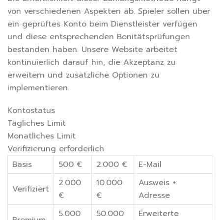
von verschiedenen Aspekten ab. Spieler sollen über
ein geprüftes Konto beim Dienstleister verfügen
und diese entsprechenden Bonitätsprüfungen
bestanden haben. Unsere Website arbeitet
kontinuierlich darauf hin, die Akzeptanz zu
erweitern und zusätzliche Optionen zu
implementieren.
Kontostatus
Tägliches Limit
Monatliches Limit
Verifizierung erforderlich
Basis
500 €
2.000 €
E-Mail
2.000
10.000
Ausweis +
Verifiziert
€
€
Adresse
5.000
50.000
Erweiterte
Premium