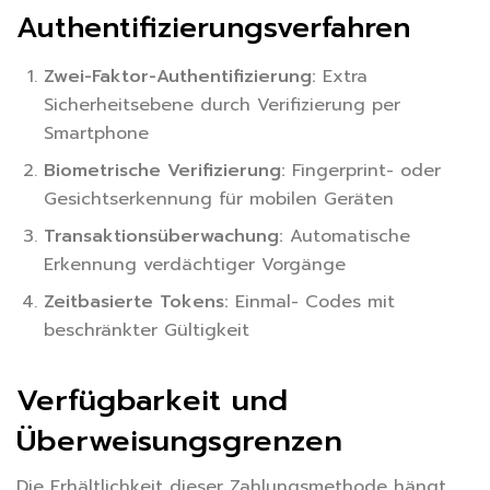
Authentifizierungsverfahren
Zwei-Faktor-Authentifizierung:
Extra
Sicherheitsebene durch Verifizierung per
Smartphone
Biometrische Verifizierung:
Fingerprint- oder
Gesichtserkennung für mobilen Geräten
Transaktionsüberwachung:
Automatische
Erkennung verdächtiger Vorgänge
Zeitbasierte Tokens:
Einmal- Codes mit
beschränkter Gültigkeit
Verfügbarkeit und
Überweisungsgrenzen
Die Erhältlichkeit dieser Zahlungsmethode hängt