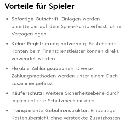
Vorteile für Spieler
Sofortige Gutschrift:
Einlagen werden
unmittelbar auf dem Spielerkonto erfasst, ohne
Verzögerungen
Keine Registrierung notwendig:
Bestehende
Konten beim Finanzdienstleister können direkt
verwendet werden
Flexible Zahlungsoptionen:
Diverse
Zahlungsmethoden werden unter einem Dach
zusammengefasst
Käuferschutz:
Weitere Sicherheitsebene durch
implementierte Schutzmechanismen
Transparente Gebührenstruktur:
Eindeutige
Kostenübersicht ohne versteckte Zusatzkosten