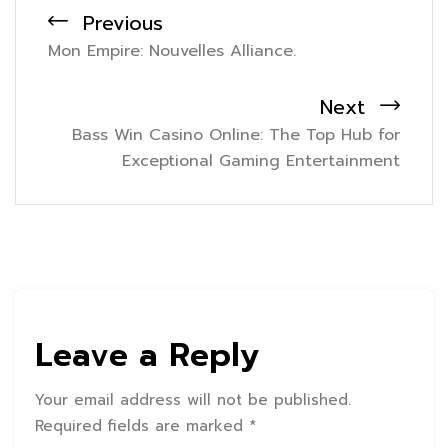
Previous
Mon Empire: Nouvelles Alliance.
Next
Bass Win Casino Online: The Top Hub for
Exceptional Gaming Entertainment
Leave a Reply
Your email address will not be published.
Required fields are marked *