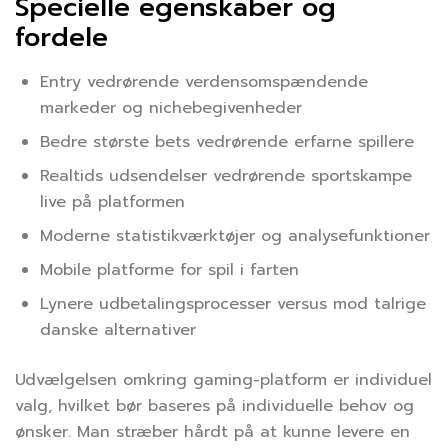
Specielle egenskaber og
fordele
Entry vedrørende verdensomspændende
markeder og nichebegivenheder
Bedre største bets vedrørende erfarne spillere
Realtids udsendelser vedrørende sportskampe
live på platformen
Moderne statistikværktøjer og analysefunktioner
Mobile platforme for spil i farten
Lynere udbetalingsprocesser versus mod talrige
danske alternativer
Udvælgelsen omkring gaming-platform er individuel
valg, hvilket bør baseres på individuelle behov og
ønsker. Man stræber hårdt på at kunne levere en