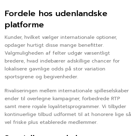
Fordele hos udenlandske
platforme
Kunder, hvilket vælger internationale optioner,
opdager hurtigt disse mange benefitter.
Valgmuligheden af felter udgør væsentligt
bredere, hvad indebærer adskillige chancer for
lokalisere gavnlige odds på stor variation
sportsgrene og begivenheder.
Rivaliseringen mellem internationale spilleselskaber
ender til overlegne kampagner, forbedrede RTP
samt mere royale loyalitetsprogrammer. Vi tilbyder
kontinuerlige tilbud udformet til at honorere lige så
vel friske plus etablerede medlemmer.