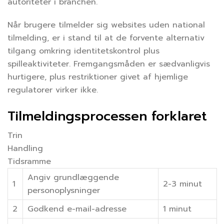
autoriteter i branchen.
Når brugere tilmelder sig websites uden national
tilmelding, er i stand til at de forvente alternativ
tilgang omkring identitetskontrol plus
spilleaktiviteter. Fremgangsmåden er sædvanligvis
hurtigere, plus restriktioner givet af hjemlige
regulatorer virker ikke.
Tilmeldingsprocessen forklaret
Trin
Handling
Tidsramme
Angiv grundlæggende
1
2-3 minut
personoplysninger
2
Godkend e-mail-adresse
1 minut