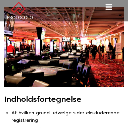
Indholdsfortegnelse
Af hvilken grund udvælge sider ekskluderende
registrering