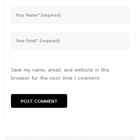
Save my name, email, and website in this
browser for the next time I comment.