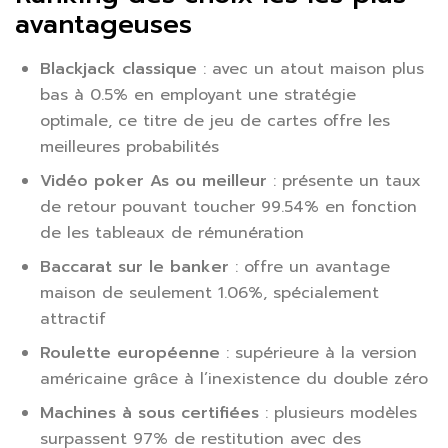
avantageuses
Blackjack classique
: avec un atout maison plus
bas à 0.5% en employant une stratégie
optimale, ce titre de jeu de cartes offre les
meilleures probabilités
Vidéo poker As ou meilleur
: présente un taux
de retour pouvant toucher 99.54% en fonction
de les tableaux de rémunération
Baccarat sur le banker
: offre un avantage
maison de seulement 1.06%, spécialement
attractif
Roulette européenne
: supérieure à la version
américaine grâce à l’inexistence du double zéro
Machines à sous certifiées
: plusieurs modèles
surpassent 97% de restitution avec des