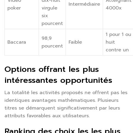
Vidéo
dix-huit
Atteignant
Intermédiaire
poker
virgule
4000x
six
pourcent
1 pour 1 ou
98,9
Baccara
Faible
huit
pourcent
contre un
Options offrant les plus
intéressantes opportunités
La totalité les activités proposés ne offrent pas les
identiques avantages mathématiques. Plusieurs
titres se démarquent significativement par leurs
attributs favorables aux utilisateurs.
Ranking des choix les les plus