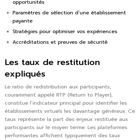
opportunités
Paramètres de sélection d’une établissement
payante
Stratégies pour optimiser vos expériences
Accréditations et preuves de sécurité
Les taux de restitution
expliqués
Le ratio de redistribution aux participants,
couramment appelé RTP (Return to Player),
constitue l’indicateur principal pour identifier les
établissements virtuels les davantage généreux. Ce
taux représente la part des enjeux restituée aux
participants sur le moyen terme. Les plateformes
performantes affichent typiquement des taux