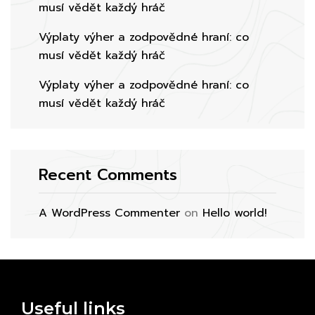
musí vědět každý hráč
Výplaty výher a zodpovědné hraní: co
musí vědět každý hráč
Výplaty výher a zodpovědné hraní: co
musí vědět každý hráč
Recent Comments
A WordPress Commenter
on
Hello world!
Useful links