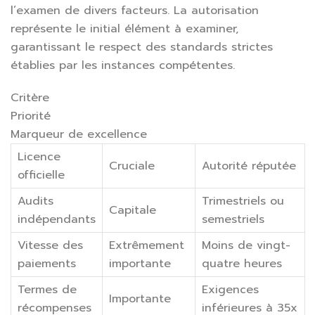
l’examen de divers facteurs. La autorisation
représente le initial élément à examiner,
garantissant le respect des standards strictes
établies par les instances compétentes.
Critère
Priorité
Marqueur de excellence
Licence
Cruciale
Autorité réputée
officielle
Audits
Trimestriels ou
Capitale
indépendants
semestriels
Vitesse des
Extrêmement
Moins de vingt-
paiements
importante
quatre heures
Termes de
Exigences
Importante
récompenses
inférieures à 35x