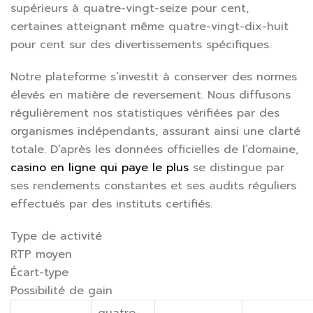
supérieurs à quatre-vingt-seize pour cent,
certaines atteignant même quatre-vingt-dix-huit
pour cent sur des divertissements spécifiques.
Notre plateforme s’investit à conserver des normes
élevés en matière de reversement. Nous diffusons
régulièrement nos statistiques vérifiées par des
organismes indépendants, assurant ainsi une clarté
totale. D’après les données officielles de l’domaine,
casino en ligne qui paye le plus
se distingue par
ses rendements constantes et ses audits réguliers
effectués par des instituts certifiés.
Type de activité
RTP moyen
Écart-type
Possibilité de gain