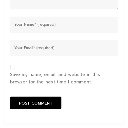
Save my name, email, and website in this
browser for the next time I comment.