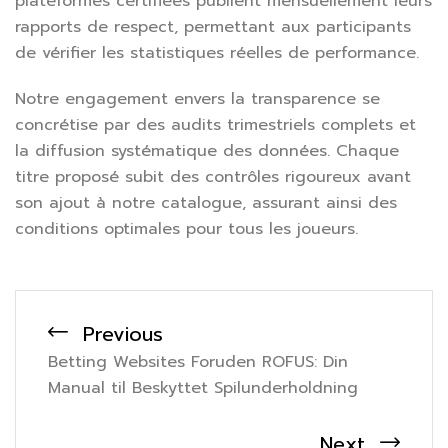
plateformes certifiées publient mensuellement leurs
rapports de respect, permettant aux participants
de vérifier les statistiques réelles de performance.
Notre engagement envers la transparence se
concrétise par des audits trimestriels complets et
la diffusion systématique des données. Chaque
titre proposé subit des contrôles rigoureux avant
son ajout à notre catalogue, assurant ainsi des
conditions optimales pour tous les joueurs.
Previous
Betting Websites Foruden ROFUS: Din
Manual til Beskyttet Spilunderholdning
Next