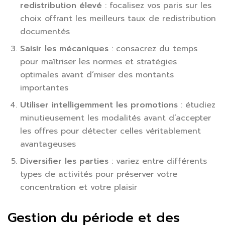
redistribution élevé
: focalisez vos paris sur les
choix offrant les meilleurs taux de redistribution
documentés
Saisir les mécaniques
: consacrez du temps
pour maîtriser les normes et stratégies
optimales avant d’miser des montants
importantes
Utiliser intelligemment les promotions
: étudiez
minutieusement les modalités avant d’accepter
les offres pour détecter celles véritablement
avantageuses
Diversifier les parties
: variez entre différents
types de activités pour préserver votre
concentration et votre plaisir
Gestion du période et des