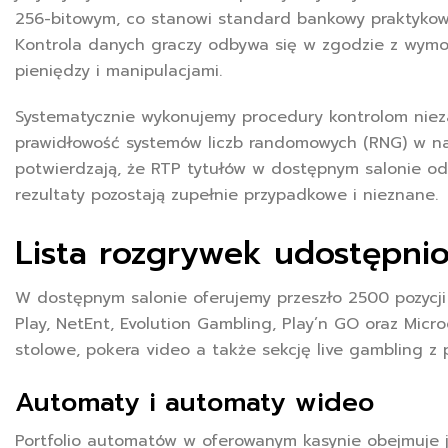
256-bitowym, co stanowi standard bankowy praktykowa
Kontrola danych graczy odbywa się w zgodzie z wym
pieniędzy i manipulacjami.
Systematycznie wykonujemy procedury kontrolom nieza
prawidłowość systemów liczb randomowych (RNG) w na
potwierdzają, że RTP tytułów w dostępnym salonie o
rezultaty pozostają zupełnie przypadkowe i nieznane.
Lista rozgrywek udostępni
W dostępnym salonie oferujemy przeszło 2500 pozycji 
Play, NetEnt, Evolution Gambling, Play’n GO oraz Micr
stolowe, pokera video a także sekcję live gambling z 
Automaty i automaty wideo
Portfolio automatów w oferowanym kasynie obejmuje je