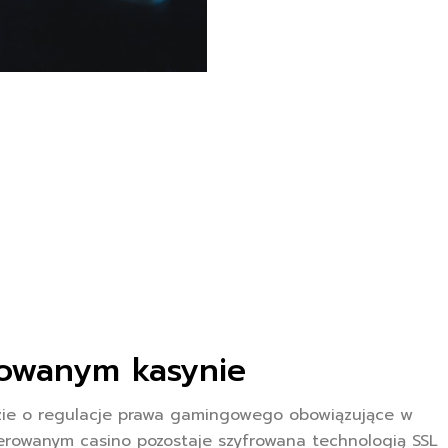
rowanym kasynie
ie o regulacje prawa gamingowego obowiązujące w
erowanym casino pozostaje szyfrowana technologią SSL