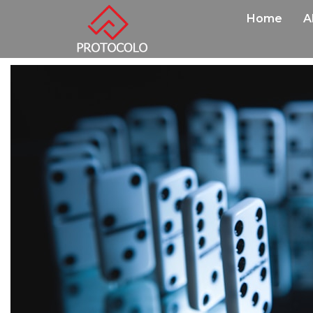
Home
A