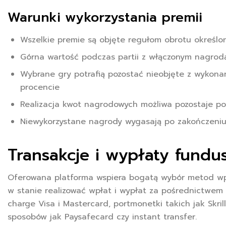
Warunki wykorzystania premii
Wszelkie premie są objęte regułom obrotu określo
Górna wartość podczas partii z włączonym nagrodą
Wybrane gry potrafią pozostać nieobjęte z wykon
procencie
Realizacja kwot nagrodowych możliwa pozostaje po
Niewykorzystane nagrody wygasają po zakończeni
Transakcje i wypłaty fundu
Oferowana platforma wspiera bogatą wybór metod wp
w stanie realizować wpłat i wypłat za pośrednictwem
charge Visa i Mastercard, portmonetki takich jak Skrill
sposobów jak Paysafecard czy instant transfer.