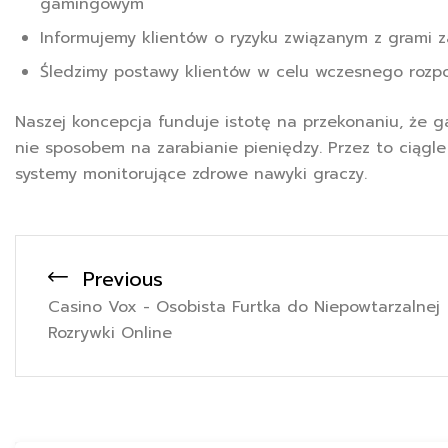
gamingowym
Informujemy klientów o ryzyku związanym z grami
Śledzimy postawy klientów w celu wczesnego roz
Naszej koncepcja funduje istotę na przekonaniu, że 
nie sposobem na zarabianie pieniędzy. Przez to ciągl
systemy monitorujące zdrowe nawyki graczy.
Previous
Casino Vox - Osobista Furtka do Niepowtarzalnej
Rozrywki Online