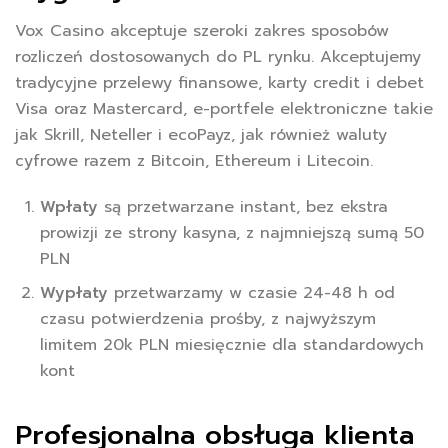
Vox Casino akceptuje szeroki zakres sposobów
rozliczeń dostosowanych do PL rynku. Akceptujemy
tradycyjne przelewy finansowe, karty credit i debet
Visa oraz Mastercard, e-portfele elektroniczne takie
jak Skrill, Neteller i ecoPayz, jak również waluty
cyfrowe razem z Bitcoin, Ethereum i Litecoin.
Wpłaty
są przetwarzane instant, bez ekstra
prowizji ze strony kasyna, z najmniejszą sumą 50
PLN
Wypłaty
przetwarzamy w czasie 24-48 h od
czasu potwierdzenia prośby, z najwyższym
limitem 20k PLN miesięcznie dla standardowych
kont
Profesjonalna obsługa klienta