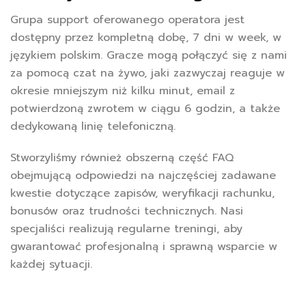
Grupa support oferowanego operatora jest
dostępny przez kompletną dobę, 7 dni w week, w
językiem polskim. Gracze mogą połączyć się z nami
za pomocą czat na żywo, jaki zazwyczaj reaguje w
okresie mniejszym niż kilku minut, email z
potwierdzoną zwrotem w ciągu 6 godzin, a także
dedykowaną linię telefoniczną.
Stworzyliśmy również obszerną część FAQ
obejmującą odpowiedzi na najczęściej zadawane
kwestie dotyczące zapisów, weryfikacji rachunku,
bonusów oraz trudności technicznych. Nasi
specjaliści realizują regularne treningi, aby
gwarantować profesjonalną i sprawną wsparcie w
każdej sytuacji.