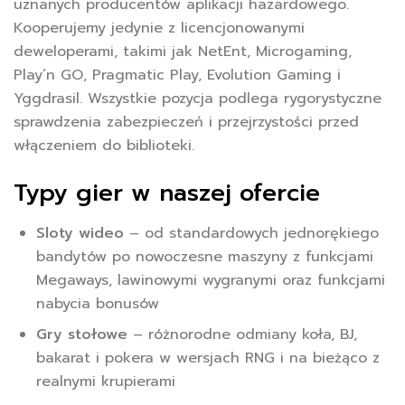
uznanych producentów aplikacji hazardowego.
Kooperujemy jedynie z licencjonowanymi
deweloperami, takimi jak NetEnt, Microgaming,
Play’n GO, Pragmatic Play, Evolution Gaming i
Yggdrasil. Wszystkie pozycja podlega rygorystyczne
sprawdzenia zabezpieczeń i przejrzystości przed
włączeniem do biblioteki.
Typy gier w naszej ofercie
Sloty wideo
– od standardowych jednorękiego
bandytów po nowoczesne maszyny z funkcjami
Megaways, lawinowymi wygranymi oraz funkcjami
nabycia bonusów
Gry stołowe
– różnorodne odmiany koła, BJ,
bakarat i pokera w wersjach RNG i na bieżąco z
realnymi krupierami