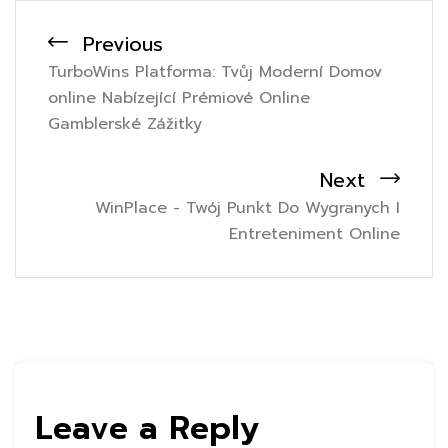
Previous
TurboWins Platforma: Tvůj Moderní Domov
online Nabízející Prémiové Online
Gamblerské Zážitky
Next
WinPlace - Twój Punkt Do Wygranych I
Entreteniment Online
Leave a Reply