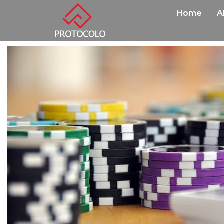
Home
A