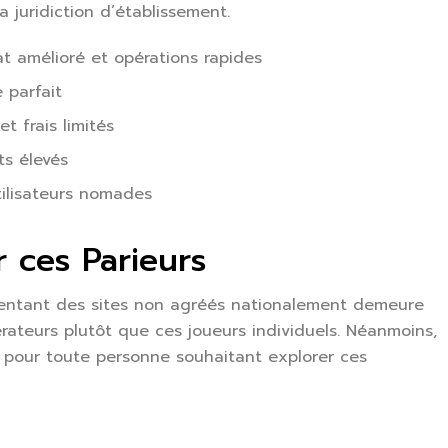
juridiction d’établissement.
 amélioré et opérations rapides
 parfait
 frais limités
ts élevés
ilisateurs nomades
 ces Parieurs
quentant des sites non agréés nationalement demeure
érateurs plutôt que ces joueurs individuels. Néanmoins,
 pour toute personne souhaitant explorer ces