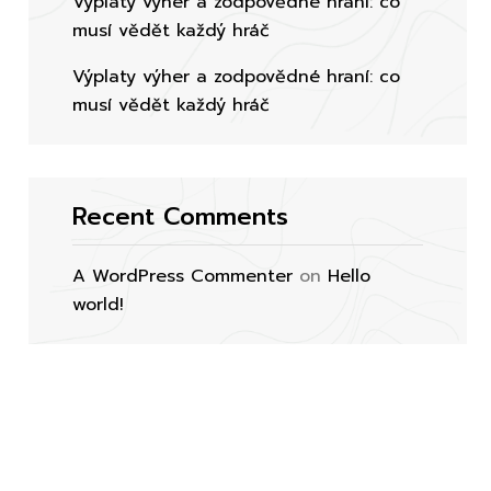
Výplaty výher a zodpovědné hraní: co
musí vědět každý hráč
Výplaty výher a zodpovědné hraní: co
musí vědět každý hráč
Recent Comments
A WordPress Commenter
on
Hello
world!