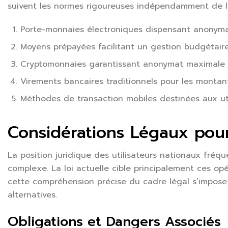
suivent les normes rigoureuses indépendamment de la 
Porte-monnaies électroniques dispensant anonymat
Moyens prépayées facilitant un gestion budgétaire
Cryptomonnaies garantissant anonymat maximale et
Virements bancaires traditionnels pour les montan
Méthodes de transaction mobiles destinées aux ut
Considérations Légaux pour
La position juridique des utilisateurs nationaux fré
complexe. La loi actuelle cible principalement ces op
cette compréhension précise du cadre légal s’impose
alternatives.
Obligations et Dangers Associés