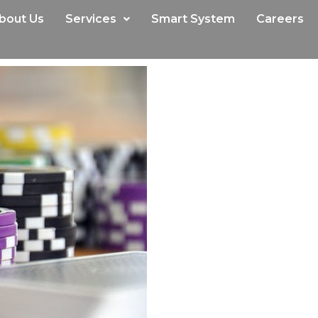
bout Us
Services
Smart System
Careers