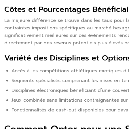
Côtes et Pourcentages Bénéficiai
La majeure différence se trouve dans les taux pour la
contraintes impositions spécifiques au marché hexagon
significativement meilleures sur ces événements renco
directement par des revenus potentiels plus élevés pou
Variété des Disciplines et Optio
Accès à les compétitions athlétiques exotiques diff
Segments spécialisés comprenant les mises en temp
Disciplines électroniques bénéficiant d’une couver
Jeux combinés sans limitations contraignantes sur
Fonctionnalités de cash-out disponibles pour dav