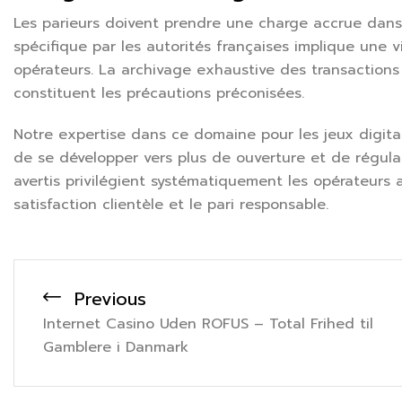
Les parieurs doivent prendre une charge accrue dans l
spécifique par les autorités françaises implique une
opérateurs. La archivage exhaustive des transactions
constituent les précautions préconisées.
Notre expertise dans ce domaine pour les jeux digit
de se développer vers plus de ouverture et de régula
avertis privilégient systématiquement les opérateurs 
satisfaction clientèle et le pari responsable.
Previous
Internet Casino Uden ROFUS – Total Frihed til
Gamblere i Danmark