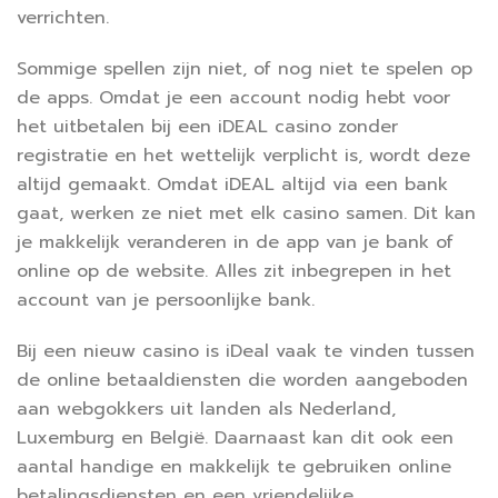
verrichten.
Sommige spellen zijn niet, of nog niet te spelen op
de apps. Omdat je een account nodig hebt voor
het uitbetalen bij een iDEAL casino zonder
registratie en het wettelijk verplicht is, wordt deze
altijd gemaakt. Omdat iDEAL altijd via een bank
gaat, werken ze niet met elk casino samen. Dit kan
je makkelijk veranderen in de app van je bank of
online op de website. Alles zit inbegrepen in het
account van je persoonlijke bank.
Bij een nieuw casino is iDeal vaak te vinden tussen
de online betaaldiensten die worden aangeboden
aan webgokkers uit landen als Nederland,
Luxemburg en België. Daarnaast kan dit ook een
aantal handige en makkelijk te gebruiken online
betalingsdiensten en een vriendelijke