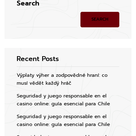
Search
SEARCH
Recent Posts
Výplaty výher a zodpovědné hraní: co
musí vědět každý hráč
Seguridad y juego responsable en el
casino online: guía esencial para Chile
Seguridad y juego responsable en el
casino online: guía esencial para Chile