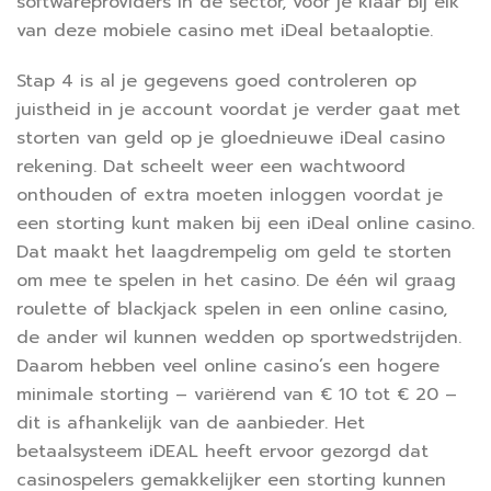
softwareproviders in de sector, voor je klaar bij elk
van deze mobiele casino met iDeal betaaloptie.
Stap 4 is al je gegevens goed controleren op
juistheid in je account voordat je verder gaat met
storten van geld op je gloednieuwe iDeal casino
rekening. Dat scheelt weer een wachtwoord
onthouden of extra moeten inloggen voordat je
een storting kunt maken bij een iDeal online casino.
Dat maakt het laagdrempelig om geld te storten
om mee te spelen in het casino. De één wil graag
roulette of blackjack spelen in een online casino,
de ander wil kunnen wedden op sportwedstrijden.
Daarom hebben veel online casino’s een hogere
minimale storting – variërend van € 10 tot € 20 –
dit is afhankelijk van de aanbieder. Het
betaalsysteem iDEAL heeft ervoor gezorgd dat
casinospelers gemakkelijker een storting kunnen