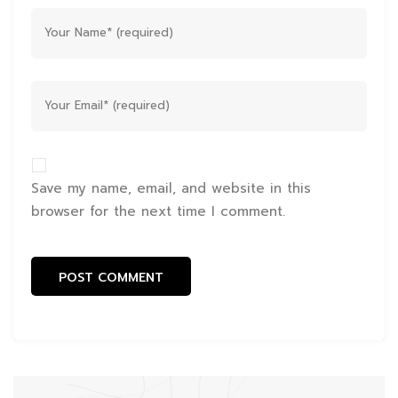
Save my name, email, and website in this
browser for the next time I comment.