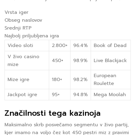
Vrsta iger
Obseg naslovov
Srednji RTP
Najbolj priljubljena igra
Video sloti
2.800+
96.4%
Book of Dead
V živo casino
450+
98.9%
Live Blackjack
mize
European
Mize igre
180+
98.2%
Roulette
Jackpot igre
95+
94.8%
Mega Moolah
Značilnosti tega kazinoja
Maksimalno skrb posvečamo segmentu v živo partij,
kjer imamo na voljo čez kot 450 pestri miz z pravimi