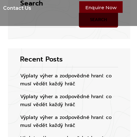
Search
Enquire Now
Contact Us
SEARCH
Recent Posts
Výplaty výher a zodpovědné hraní: co
musí vědět každý hráč
Výplaty výher a zodpovědné hraní: co
musí vědět každý hráč
Výplaty výher a zodpovědné hraní: co
musí vědět každý hráč