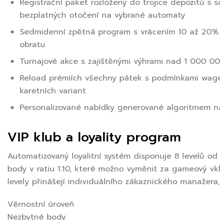
Registrační paket rozložený do trojice depozitů s
bezplatných otočení na vybrané automaty
Sedmidenní zpětná program s vrácením 10 až 20% d
obratu
Turnajové akce s zajištěnými výhrami nad 1 000 0
Reload prémiích všechny pátek s podmínkami wager
karetních variant
Personalizované nabídky generované algoritmem na
VIP klub a loyality program
Automatizovaný loyalitní systém disponuje 8 levelů od
body v ratiu 1:10, které možno vyměnit za gameový vkla
levely přinášejí individuálního zákaznického manažera
Věrnostní úroveň
Nezbytné body