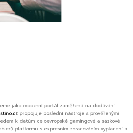
eme jako moderní portál zaměřená na dodávání
stino.cz
propojuje poslední nástroje s prověřenými
zhledem k datům celoevropské gamingové a sázkové
blerů platformu s expresním zpracováním vyplacení a