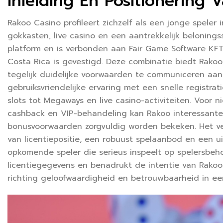
Inleiding En Positionering 
Rakoo Casino profileert zichzelf als een jonge speler
gokkasten, live casino en een aantrekkelijk belonings
platform en is verbonden aan Fair Game Software KFT 
Costa Rica is gevestigd. Deze combinatie biedt Rakoo
tegelijk duidelijke voorwaarden te communiceren aan s
gebruiksvriendelijke ervaring met een snelle registra
slots tot Megaways en live casino-activiteiten. Voor
cashback en VIP-behandeling kan Rakoo interessant
bonusvoorwaarden zorgvuldig worden bekeken. Het ve
van licentiepositie, een robuust spelaanbod en een u
opkomende speler die serieus inspeelt op spelersbehoe
licentiegegevens en benadrukt de intentie van Rakoo
richting geloofwaardigheid en betrouwbaarheid in ee