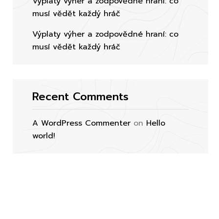
Výplaty výher a zodpovědné hraní: co
musí vědět každý hráč
Výplaty výher a zodpovědné hraní: co
musí vědět každý hráč
Recent Comments
A WordPress Commenter
on
Hello
world!