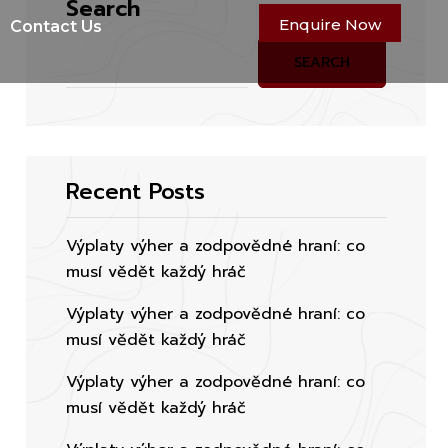
Search
Enquire Now
Contact Us
SEARCH
Recent Posts
Výplaty výher a zodpovědné hraní: co
musí vědět každý hráč
Výplaty výher a zodpovědné hraní: co
musí vědět každý hráč
Výplaty výher a zodpovědné hraní: co
musí vědět každý hráč