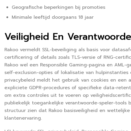
Geografische beperkingen bij promoties
Minimale leeftijd doorgaans 18 jaar
Veiligheid En Verantwoordel
Rakoo vermeldt SSL-beveiliging als basis voor datasaf
certificering of details zoals TLS-versie of RNG-cert
Rakoo wel een Responsible Gaming-pagina en AML-gere
self-exclusion-opties of lokalisatie van hulpinstanti
privacybeleid meldt het gebruik van cookies en een 
expliciete GDPR-procedures of specifieke data-retent
om extra controles uit te voeren op veiligheidscertif
publiekelijk toegankelijke verantwoorde-speler-tools 
structuur zien dat Rakoo basisveiligheid en wettelij
klantenervaring.