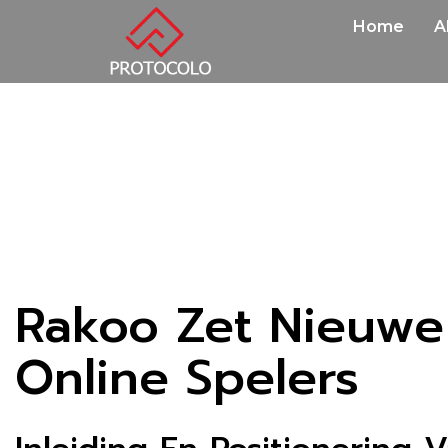
Home
A
Rakoo Zet Nieuwe
Online Spelers