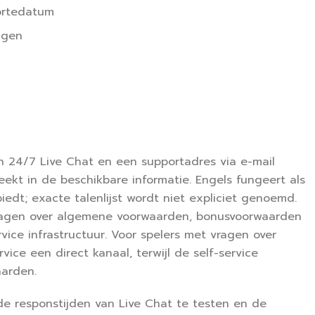
ortedatum
ngen
 24/7 Live Chat en een supportadres via e-mail
kt in de beschikbare informatie. Engels fungeert als
biedt; exacte talenlijst wordt niet expliciet genoemd.
ragen over algemene voorwaarden, bonusvoorwaarden
ice infrastructuur. Voor spelers met vragen over
ce een direct kanaal, terwijl de self-service
aarden.
 de responstijden van Live Chat te testen en de