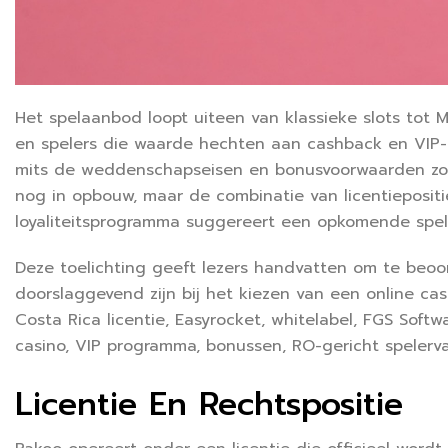
Het spelaanbod loopt uiteen van klassieke slots tot 
en spelers die waarde hechten aan cashback en VIP-
mits de weddenschapseisen en bonusvoorwaarden zor
nog in opbouw, maar de combinatie van licentieposit
loyaliteitsprogramma suggereert een opkomende spele
Deze toelichting geeft lezers handvatten om te beoo
doorslaggevend zijn bij het kiezen van een online cas
Costa Rica licentie, Easyrocket, whitelabel, FGS Softw
casino, VIP programma, bonussen, RO-gericht speler
Licentie En Rechtspositie