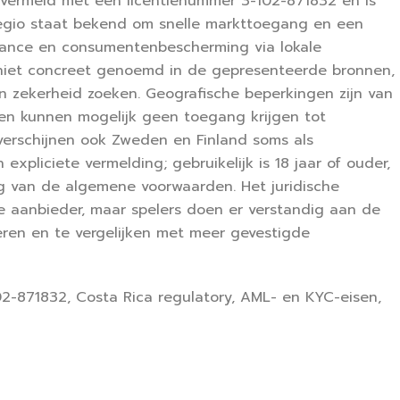
t vermeld met een licentienummer 3-102-871832 en is
 regio staat bekend om snelle markttoegang en een
liance en consumentenbescherming via lokale
 niet concreet genoemd in de gepresenteerde bronnen,
n zekerheid zoeken. Geografische beperkingen zijn van
en kunnen mogelijk geen toegang krijgen tot
 verschijnen ook Zweden en Finland soms als
 expliciete vermelding; gebruikelijk is 18 jaar of ouder,
ng van de algemene voorwaarden. Het juridische
e aanbieder, maar spelers doen er verstandig aan de
leren en te vergelijken met meer gevestigde
102-871832, Costa Rica regulatory, AML- en KYC-eisen,