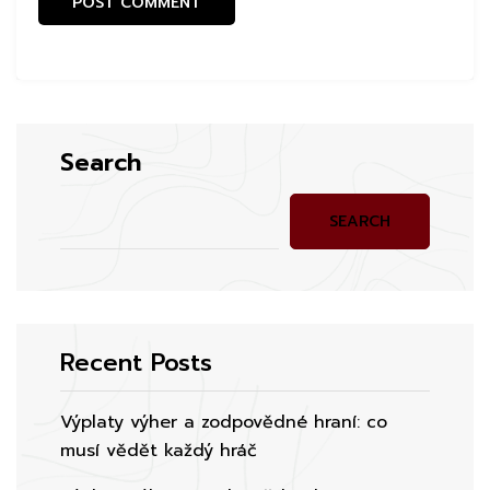
Search
SEARCH
Recent Posts
Výplaty výher a zodpovědné hraní: co
musí vědět každý hráč