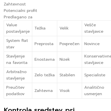
Zahtevnost
Potencialni profit
Predlagano za
Value
Vešče
Težka
Velik
postavljanje
stavljavce
System flat
Preprosta
Povprečen
Novince
stav
Stavljenje
Konservativn
Enostavna
Nizek
na favorita
stavljavce
Arbitražno
Zelo težka
Stabilen
Specialiste
stavljenje
Preučitev
Analitično
Zahtevna
Visok
podatkov
usmerjen
Kontrola sredstev pri