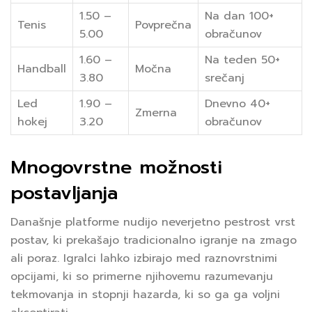
1.50 –
Na dan 100+
Tenis
Povprečna
5.00
obračunov
1.60 –
Na teden 50+
Handball
Močna
3.80
srečanj
Led
1.90 –
Dnevno 40+
Zmerna
hokej
3.20
obračunov
Mnogovrstne možnosti
postavljanja
Današnje platforme nudijo neverjetno pestrost vrst
postav, ki prekašajo tradicionalno igranje na zmago
ali poraz. Igralci lahko izbirajo med raznovrstnimi
opcijami, ki so primerne njihovemu razumevanju
tekmovanja in stopnji hazarda, ki so ga ga voljni