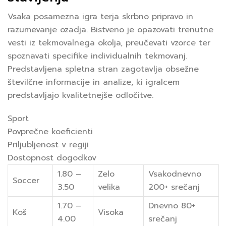
Vsaka posamezna igra terja skrbno pripravo in
razumevanje ozadja. Bistveno je opazovati trenutne
vesti iz tekmovalnega okolja, preučevati vzorce ter
spoznavati specifike individualnih tekmovanj.
Predstavljena spletna stran zagotavlja obsežne
številčne informacije in analize, ki igralcem
predstavljajo kvalitetnejše odločitve.
Sport
Povprečne koeficienti
Priljubljenost v regiji
Dostopnost dogodkov
1.80 –
Zelo
Vsakodnevno
Soccer
3.50
velika
200+ srečanj
1.70 –
Dnevno 80+
Koš
Visoka
4.00
srečanj