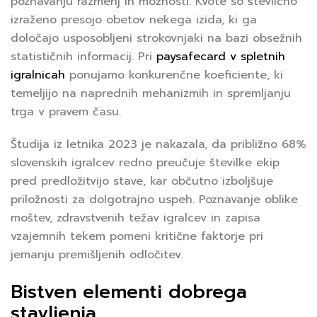
poznavanju razmerij in možnosti. Kvote so številčno
izraženo presojo obetov nekega izida, ki ga
določajo usposobljeni strokovnjaki na bazi obsežnih
statističnih informacij. Pri
paysafecard v spletnih
igralnicah
ponujamo konkurenčne koeficiente, ki
temeljijo na naprednih mehanizmih in spremljanju
trga v pravem času.
Študija iz letnika 2023 je nakazala, da približno 68%
slovenskih igralcev redno preučuje številke ekip
pred predložitvijo stave, kar občutno izboljšuje
priložnosti za dolgotrajno uspeh. Poznavanje oblike
moštev, zdravstvenih težav igralcev in zapisa
vzajemnih tekem pomeni kritične faktorje pri
jemanju premišljenih odločitev.
Bistven elementi dobrega
stavljenja