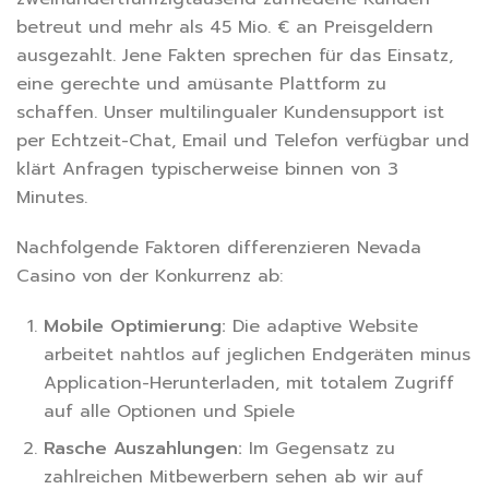
betreut und mehr als 45 Mio. € an Preisgeldern
ausgezahlt. Jene Fakten sprechen für das Einsatz,
eine gerechte und amüsante Plattform zu
schaffen. Unser multilingualer Kundensupport ist
per Echtzeit-Chat, Email und Telefon verfügbar und
klärt Anfragen typischerweise binnen von 3
Minutes.
Nachfolgende Faktoren differenzieren Nevada
Casino von der Konkurrenz ab:
Mobile Optimierung:
Die adaptive Website
arbeitet nahtlos auf jeglichen Endgeräten minus
Application-Herunterladen, mit totalem Zugriff
auf alle Optionen und Spiele
Rasche Auszahlungen:
Im Gegensatz zu
zahlreichen Mitbewerbern sehen ab wir auf