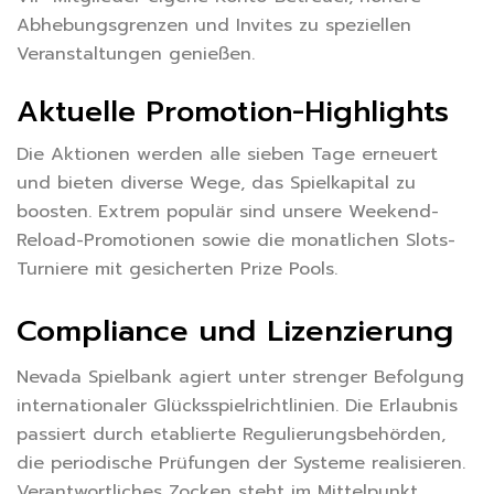
Abhebungsgrenzen und Invites zu speziellen
Veranstaltungen genießen.
Aktuelle Promotion-Highlights
Die Aktionen werden alle sieben Tage erneuert
und bieten diverse Wege, das Spielkapital zu
boosten. Extrem populär sind unsere Weekend-
Reload-Promotionen sowie die monatlichen Slots-
Turniere mit gesicherten Prize Pools.
Compliance und Lizenzierung
Nevada Spielbank agiert unter strenger Befolgung
internationaler Glücksspielrichtlinien. Die Erlaubnis
passiert durch etablierte Regulierungsbehörden,
die periodische Prüfungen der Systeme realisieren.
Verantwortliches Zocken steht im Mittelpunkt