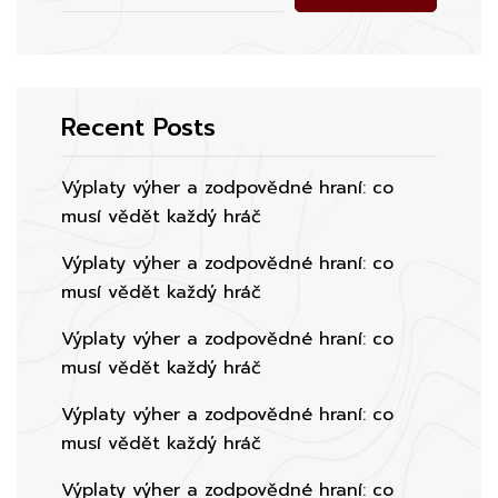
Recent Posts
Výplaty výher a zodpovědné hraní: co
musí vědět každý hráč
Výplaty výher a zodpovědné hraní: co
musí vědět každý hráč
Výplaty výher a zodpovědné hraní: co
musí vědět každý hráč
Výplaty výher a zodpovědné hraní: co
musí vědět každý hráč
Výplaty výher a zodpovědné hraní: co