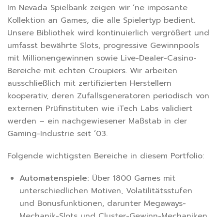
Im Nevada Spielbank zeigen wir ‘ne imposante
Kollektion an Games, die alle Spielertyp bedient.
Unsere Bibliothek wird kontinuierlich vergrößert und
umfasst bewährte Slots, progressive Gewinnpools
mit Millionengewinnen sowie Live-Dealer-Casino-
Bereiche mit echten Croupiers. Wir arbeiten
ausschließlich mit zertifizierten Herstellern
kooperativ, deren Zufallsgeneratoren periodisch von
externen Prüfinstituten wie iTech Labs validiert
werden – ein nachgewiesener Maßstab in der
Gaming-Industrie seit ’03.
Folgende wichtigsten Bereiche in diesem Portfolio:
Automatenspiele:
Über 1800 Games mit
unterschiedlichen Motiven, Volatilitätsstufen
und Bonusfunktionen, darunter Megaways-
Mechanik-Slots und Cluster-Gewinn-Mechaniken