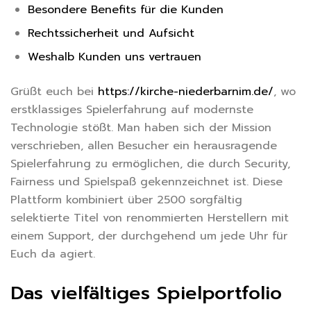
Besondere Benefits für die Kunden
Rechtssicherheit und Aufsicht
Weshalb Kunden uns vertrauen
Grüßt euch bei
https://kirche-niederbarnim.de/
, wo
erstklassiges Spielerfahrung auf modernste
Technologie stößt. Man haben sich der Mission
verschrieben, allen Besucher ein herausragende
Spielerfahrung zu ermöglichen, die durch Security,
Fairness und Spielspaß gekennzeichnet ist. Diese
Plattform kombiniert über 2500 sorgfältig
selektierte Titel von renommierten Herstellern mit
einem Support, der durchgehend um jede Uhr für
Euch da agiert.
Das vielfältiges Spielportfolio