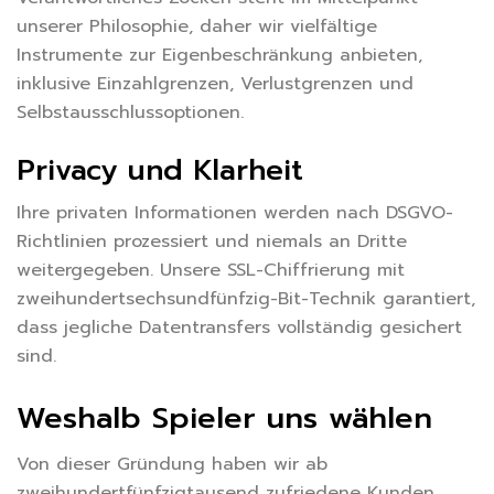
unserer Philosophie, daher wir vielfältige
Instrumente zur Eigenbeschränkung anbieten,
inklusive Einzahlgrenzen, Verlustgrenzen und
Selbstausschlussoptionen.
Privacy und Klarheit
Ihre privaten Informationen werden nach DSGVO-
Richtlinien prozessiert und niemals an Dritte
weitergegeben. Unsere SSL-Chiffrierung mit
zweihundertsechsundfünfzig-Bit-Technik garantiert,
dass jegliche Datentransfers vollständig gesichert
sind.
Weshalb Spieler uns wählen
Von dieser Gründung haben wir ab
zweihundertfünfzigtausend zufriedene Kunden