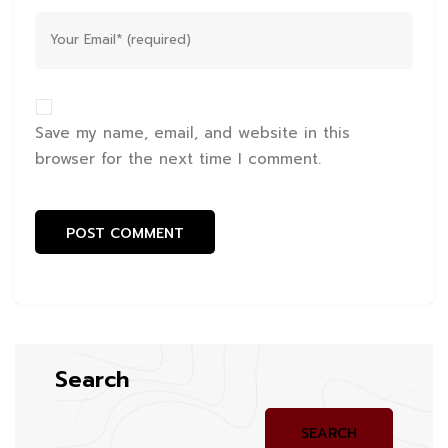
Save my name, email, and website in this
browser for the next time I comment.
Search
SEARCH