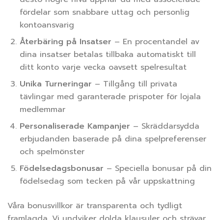
fördelar som snabbare uttag och personlig
kontoansvarig
Återbäring på Insatser
– En procentandel av
dina insatser betalas tillbaka automatiskt till
ditt konto varje vecka oavsett spelresultat
Unika Turneringar
– Tillgång till privata
tävlingar med garanterade prispoter för lojala
medlemmar
Personaliserade Kampanjer
– Skräddarsydda
erbjudanden baserade på dina spelpreferenser
och spelmönster
Födelsedagsbonusar
– Speciella bonusar på din
födelsedag som tecken på vår uppskattning
Våra bonusvillkor är transparenta och tydligt
framlagda. Vi undviker dolda klausuler och strävar