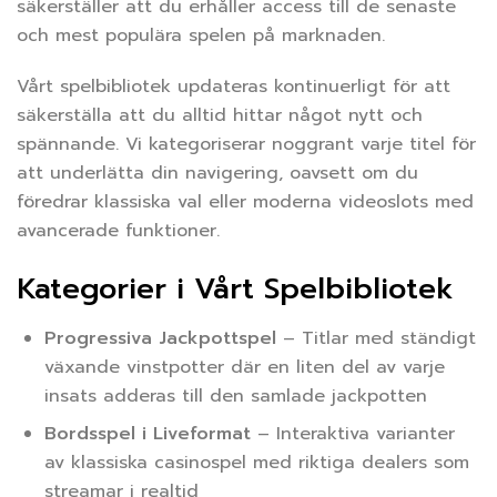
säkerställer att du erhåller access till de senaste
och mest populära spelen på marknaden.
Vårt spelbibliotek updateras kontinuerligt för att
säkerställa att du alltid hittar något nytt och
spännande. Vi kategoriserar noggrant varje titel för
att underlätta din navigering, oavsett om du
föredrar klassiska val eller moderna videoslots med
avancerade funktioner.
Kategorier i Vårt Spelbibliotek
Progressiva Jackpottspel
– Titlar med ständigt
växande vinstpotter där en liten del av varje
insats adderas till den samlade jackpotten
Bordsspel i Liveformat
– Interaktiva varianter
av klassiska casinospel med riktiga dealers som
streamar i realtid