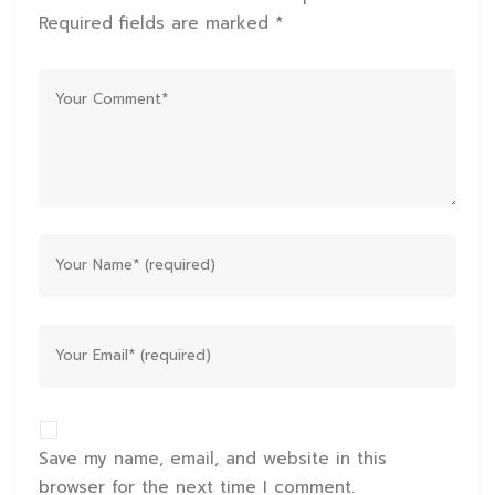
Required fields are marked *
Save my name, email, and website in this
browser for the next time I comment.