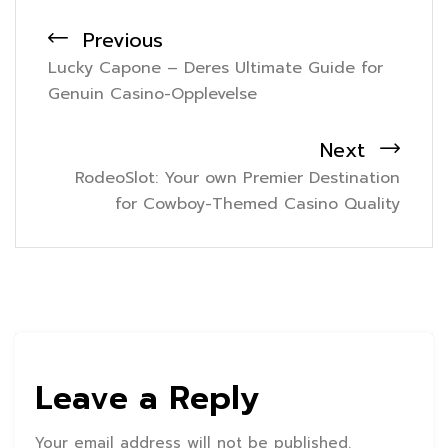
Previous
Lucky Capone – Deres Ultimate Guide for
Genuin Casino-Opplevelse
Next
RodeoSlot: Your own Premier Destination
for Cowboy-Themed Casino Quality
Leave a Reply
Your email address will not be published.