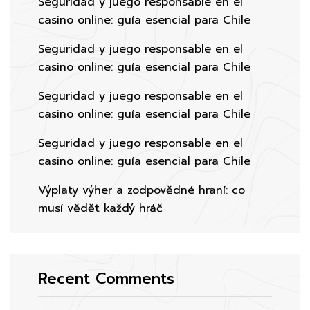
Seguridad y juego responsable en el
casino online: guía esencial para Chile
Seguridad y juego responsable en el
casino online: guía esencial para Chile
Seguridad y juego responsable en el
casino online: guía esencial para Chile
Seguridad y juego responsable en el
casino online: guía esencial para Chile
Výplaty výher a zodpovědné hraní: co
musí vědět každý hráč
Recent Comments