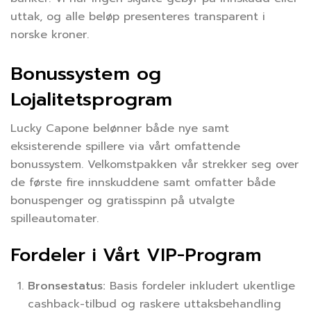
uttak, og alle beløp presenteres transparent i
norske kroner.
Bonussystem og
Lojalitetsprogram
Lucky Capone belønner både nye samt
eksisterende spillere via vårt omfattende
bonussystem. Velkomstpakken vår strekker seg over
de første fire innskuddene samt omfatter både
bonuspenger og gratisspinn på utvalgte
spilleautomater.
Fordeler i Vårt VIP-Program
Bronsestatus:
Basis fordeler inkludert ukentlige
cashback-tilbud og raskere uttaksbehandling