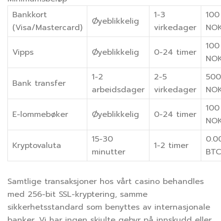
Bankkort
1-3
100
Øyeblikkelig
(Visa/Mastercard)
virkedager
NO
100
Vipps
Øyeblikkelig
0-24 timer
NO
1-2
2-5
500
Bank transfer
arbeidsdager
virkedager
NO
100
E-lommebøker
Øyeblikkelig
0-24 timer
NO
15-30
0.0
Kryptovaluta
1-2 timer
minutter
BT
Samtlige transaksjoner hos vårt casino behandles
med 256-bit SSL-kryptering, samme
sikkerhetsstandard som benyttes av internasjonale
banker. Vi har ingen skjulte gebyr på innskudd eller