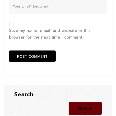
Save my name, email, and website in this
browser for the next time I comment.
Search
SEARCH