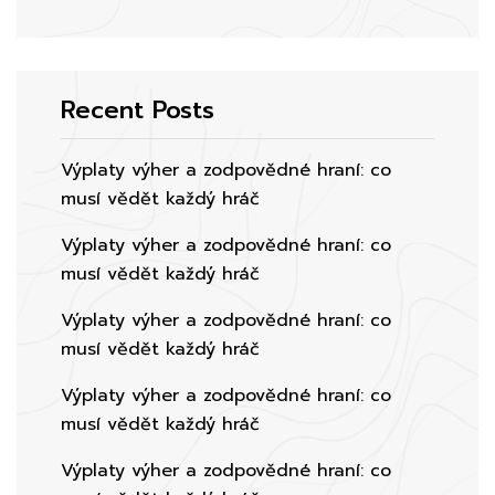
Recent Posts
Výplaty výher a zodpovědné hraní: co
musí vědět každý hráč
Výplaty výher a zodpovědné hraní: co
musí vědět každý hráč
Výplaty výher a zodpovědné hraní: co
musí vědět každý hráč
Výplaty výher a zodpovědné hraní: co
musí vědět každý hráč
Výplaty výher a zodpovědné hraní: co