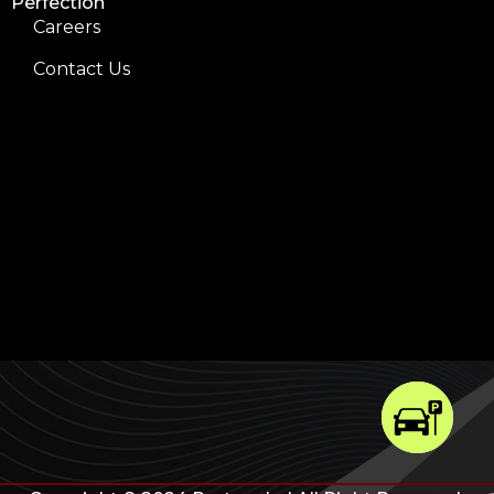
Perfection
Careers
Contact Us