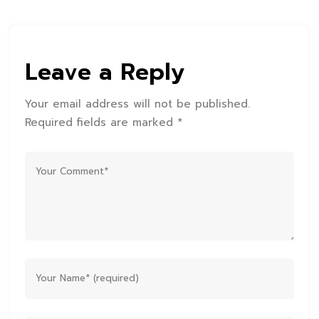
Leave a Reply
Your email address will not be published.
Required fields are marked *