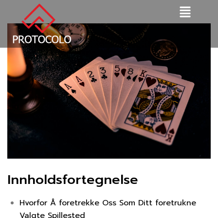
Innholdsfortegnelse
Hvorfor Å foretrekke Oss Som Ditt foretrukne
Valgte Spillested