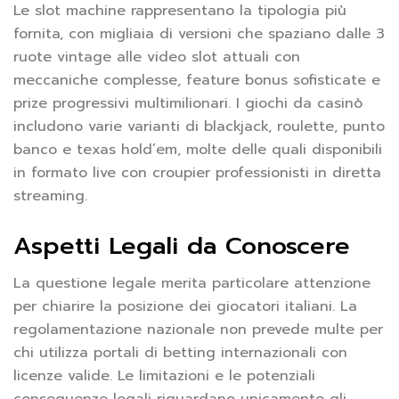
Le slot machine rappresentano la tipologia più
fornita, con migliaia di versioni che spaziano dalle 3
ruote vintage alle video slot attuali con
meccaniche complesse, feature bonus sofisticate e
prize progressivi multimilionari. I giochi da casinò
includono varie varianti di blackjack, roulette, punto
banco e texas hold’em, molte delle quali disponibili
in formato live con croupier professionisti in diretta
streaming.
Aspetti Legali da Conoscere
La questione legale merita particolare attenzione
per chiarire la posizione dei giocatori italiani. La
regolamentazione nazionale non prevede multe per
chi utilizza portali di betting internazionali con
licenze valide. Le limitazioni e le potenziali
conseguenze legali riguardano unicamente gli