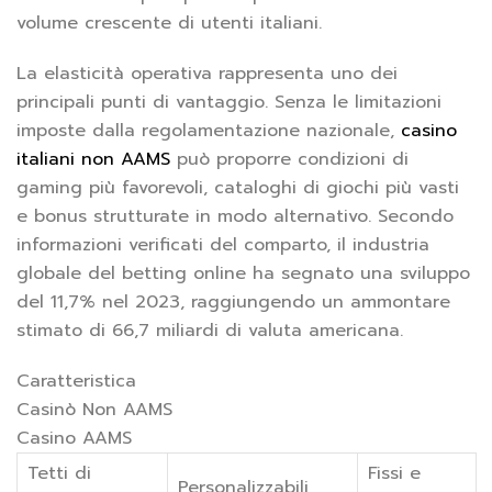
volume crescente di utenti italiani.
La elasticità operativa rappresenta uno dei
principali punti di vantaggio. Senza le limitazioni
imposte dalla regolamentazione nazionale,
casino
italiani non AAMS
può proporre condizioni di
gaming più favorevoli, cataloghi di giochi più vasti
e bonus strutturate in modo alternativo. Secondo
informazioni verificati del comparto, il industria
globale del betting online ha segnato una sviluppo
del 11,7% nel 2023, raggiungendo un ammontare
stimato di 66,7 miliardi di valuta americana.
Caratteristica
Casinò Non AAMS
Casino AAMS
Tetti di
Fissi e
Personalizzabili