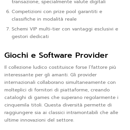
transazione, specialmente valute digitali
Competizioni con prize pool garantiti e
classifiche in modalità reale
Schemi VIP multi-tier con vantaggi esclusivi e
gestori dedicati
Giochi e Software Provider
Il collezione ludico costituisce forse l’fattore più
interessante per gli amanti. Gli provider
internazionali collaborano simultaneamente con
molteplici di fornitori di piattaforme, creando
cataloghi di games che superano regolarmente i
cinquemila titoli. Questa diversità permette di
raggiungere sia ai classici intramontabili che alle
ultime innovazioni del settore.