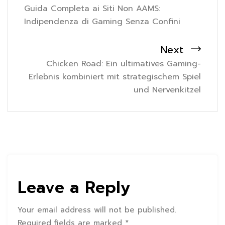
Guida Completa ai Siti Non AAMS:
Indipendenza di Gaming Senza Confini
Next
Chicken Road: Ein ultimatives Gaming-
Erlebnis kombiniert mit strategischem Spiel
und Nervenkitzel
Leave a Reply
Your email address will not be published.
Required fields are marked *