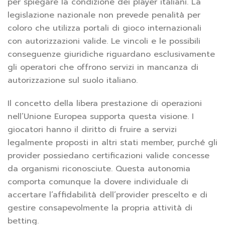
per spiegare la condizione dei player italiani. La
legislazione nazionale non prevede penalità per
coloro che utilizza portali di gioco internazionali
con autorizzazioni valide. Le vincoli e le possibili
conseguenze giuridiche riguardano esclusivamente
gli operatori che offrono servizi in mancanza di
autorizzazione sul suolo italiano.
Il concetto della libera prestazione di operazioni
nell’Unione Europea supporta questa visione. I
giocatori hanno il diritto di fruire a servizi
legalmente proposti in altri stati member, purché gli
provider possiedano certificazioni valide concesse
da organismi riconosciute. Questa autonomia
comporta comunque la dovere individuale di
accertare l’affidabilità dell’provider prescelto e di
gestire consapevolmente la propria attività di
betting.