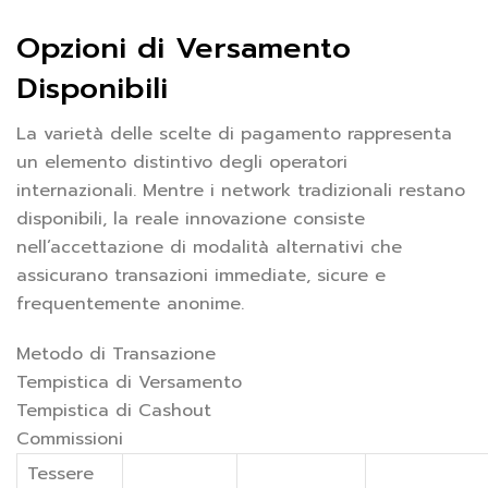
Opzioni di Versamento
Disponibili
La varietà delle scelte di pagamento rappresenta
un elemento distintivo degli operatori
internazionali. Mentre i network tradizionali restano
disponibili, la reale innovazione consiste
nell’accettazione di modalità alternativi che
assicurano transazioni immediate, sicure e
frequentemente anonime.
Metodo di Transazione
Tempistica di Versamento
Tempistica di Cashout
Commissioni
Tessere