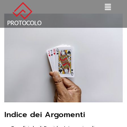
Indice dei Argomenti