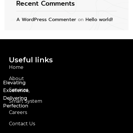
Recent Comments
A WordPress Commenter
on
Hello world!
Useful links
Home
About
Elevating
Services
Excellence,
Delivering
Smart System
Perfection
Careers
Contact Us