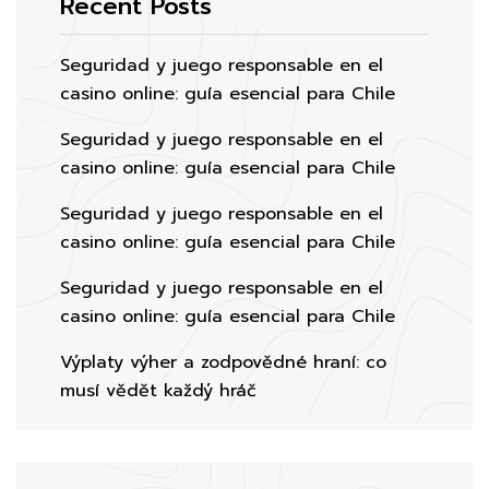
Recent Posts
Seguridad y juego responsable en el
casino online: guía esencial para Chile
Seguridad y juego responsable en el
casino online: guía esencial para Chile
Seguridad y juego responsable en el
casino online: guía esencial para Chile
Seguridad y juego responsable en el
casino online: guía esencial para Chile
Výplaty výher a zodpovědné hraní: co
musí vědět každý hráč