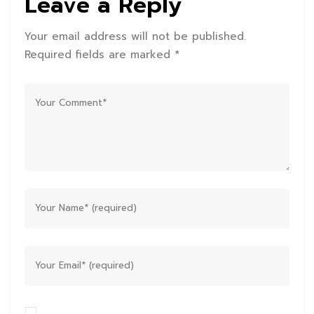
Leave a Reply
Your email address will not be published.
Required fields are marked *