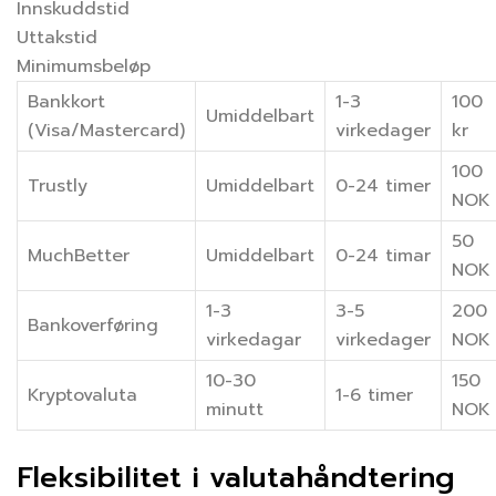
Innskuddstid
Uttakstid
Minimumsbeløp
Bankkort
1-3
100
Umiddelbart
(Visa/Mastercard)
virkedager
kr
100
Trustly
Umiddelbart
0-24 timer
NOK
50
MuchBetter
Umiddelbart
0-24 timar
NOK
1-3
3-5
200
Bankoverføring
virkedagar
virkedager
NOK
10-30
150
Kryptovaluta
1-6 timer
minutt
NOK
Fleksibilitet i valutahåndtering