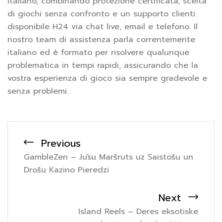
italiano, combinando protezione certificata, scelta
di giochi senza confronto e un supporto clienti
disponibile H24 via chat live, email e telefono. Il
nostro team di assistenza parla correntemente
italiano ed è formato per risolvere qualunque
problematica in tempi rapidi, assicurando che la
vostra esperienza di gioco sia sempre gradevole e
senza problemi.
Previous
GambleZen – Jūsu Maršruts uz Saistošu un
Drošu Kazino Pieredzi
Next
Island Reels – Deres eksotiske