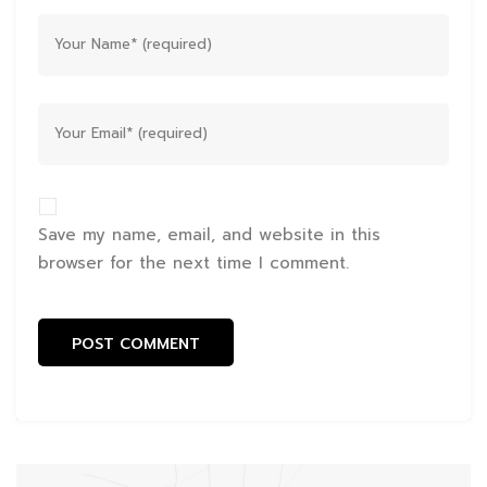
Save my name, email, and website in this
browser for the next time I comment.