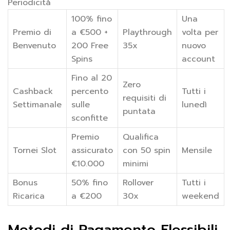
Periodicità
100% fino
Una
Premio di
a €500 +
Playthrough
volta per
Benvenuto
200 Free
35x
nuovo
Spins
account
Fino al 20
Zero
Cashback
percento
Tutti i
requisiti di
Settimanale
sulle
lunedì
puntata
sconfitte
Premio
Qualifica
Tornei Slot
assicurato
con 50 spin
Mensile
€10.000
minimi
Bonus
50% fino
Rollover
Tutti i
Ricarica
a €200
30x
weekend
Metodi di Pagamento Flessibili