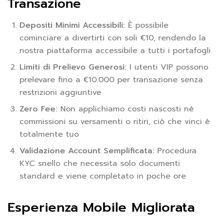
Transazione
Depositi Minimi Accessibili:
È possibile
cominciare a divertirti con soli €10, rendendo la
nostra piattaforma accessibile a tutti i portafogli
Limiti di Prelievo Generosi:
I utenti VIP possono
prelevare fino a €10.000 per transazione senza
restrizioni aggiuntive
Zero Fee:
Non applichiamo costi nascosti né
commissioni su versamenti o ritiri, ciò che vinci è
totalmente tuo
Validazione Account Semplificata:
Procedura
KYC snello che necessita solo documenti
standard e viene completato in poche ore
Esperienza Mobile Migliorata