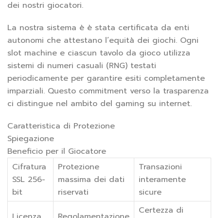
dei nostri giocatori.
La nostra sistema è è stata certificata da enti
autonomi che attestano l’equità dei giochi. Ogni
slot machine e ciascun tavolo da gioco utilizza
sistemi di numeri casuali (RNG) testati
periodicamente per garantire esiti completamente
imparziali. Questo commitment verso la trasparenza
ci distingue nel ambito del gaming su internet.
Caratteristica di Protezione
Spiegazione
Beneficio per il Giocatore
Cifratura
Protezione
Transazioni
SSL 256-
massima dei dati
interamente
bit
riservati
sicure
Certezza di
Licenza
Regolamentazione