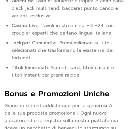
Giochi da Tavolo:
Roulette europea e americana,
black jack multihand, baccarat punto banco e
varianti esclusive
Casino Live:
Tavoli in streaming HD H24 con
croupier esperti che parlano lingua italiana
Jackpot Cumulativi:
Premi milionari su titoli
selezionati che trasformano la esistenza dei
fortunati
Titoli Immediati:
Scratch card, titoli casual e
titoli instant per premi rapide
Bonus e Promozioni Uniche
Gransino si contraddistingue per la generosità
delle sue proposte promozionali. Ogni nuovo
giocatore che si registra sulla nostra piattaforma
riceve un pacchetto di benvenuto strutturato su