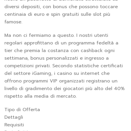
diversi depositi, con bonus che possono toccare
centinaia di euro e spin gratuiti sulle slot più
famose.
Ma non ci fermiamo a questo. I nostri utenti
regolari approfittano di un programma fedeltà a
tier che premia la costanza con cashback ogni
settimana, bonus personalizzati e ingresso a
competizioni privati. Secondo statistiche certificati
del settore iGaming, i casino su internet che
offrono programmi VIP organizzati registrano un
livello di gradimento dei giocatori più alto del 40%
rispetto alla media di mercato.
Tipo di Offerta
Dettagli
Requisiti