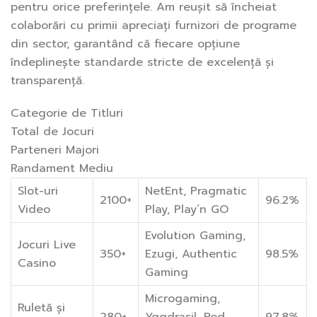
pentru orice preferințele. Am reușit să încheiat
colaborări cu primii apreciați furnizori de programe
din sector, garantând că fiecare opțiune
îndeplinește standarde stricte de excelență și
transparență.
Categorie de Titluri
Total de Jocuri
Parteneri Majori
Randament Mediu
Slot-uri
NetEnt, Pragmatic
2100+
96.2%
Video
Play, Play’n GO
Evolution Gaming,
Jocuri Live
350+
Ezugi, Authentic
98.5%
Casino
Gaming
Microgaming,
Ruletă și
280+
Yggdrasil, Red
97.8%