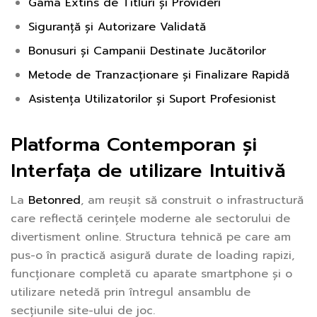
Gama Extins de Titluri și Provideri
Siguranță și Autorizare Validată
Bonusuri și Campanii Destinate Jucătorilor
Metode de Tranzacționare și Finalizare Rapidă
Asistența Utilizatorilor și Suport Profesionist
Platforma Contemporan și
Interfața de utilizare Intuitivă
La
Betonred
, am reușit să construit o infrastructură
care reflectă cerințele moderne ale sectorului de
divertisment online. Structura tehnică pe care am
pus-o în practică asigură durate de loading rapizi,
funcționare completă cu aparate smartphone și o
utilizare netedă prin întregul ansamblu de
secțiunile site-ului de joc.