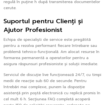
regulă în puține h după transmiterea documentelor
cerute.
Suportul pentru Clienți și
Ajutor Profesionist
Echipa de specialiști de service este pregătită
pentru a rezolva performant fiecare întrebare sau
problemă tehnico-funcțională. Am alocat resurse în
formarea permanentă a operatorilor pentru a
asigura răspunsuri profesioniste și soluții imediate.
Serviciul de discuție live funcționează 24/7, cu timpi
medii de reacție sub 60 de secunde. Pentru
întrebări mai complexe, punem la dispoziție
asistență prin poștă electronică cu replică promis în
cel mult 6 h. Secțiunea FAQ completă acoperă