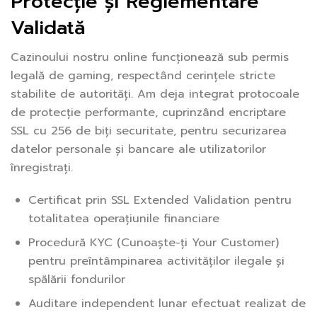
Protecție și Reglementare
Validată
Cazinoului nostru online funcționează sub permis
legală de gaming, respectând cerințele stricte
stabilite de autorități. Am deja integrat protocoale
de protecție performante, cuprinzând encriptare
SSL cu 256 de biți securitate, pentru securizarea
datelor personale și bancare ale utilizatorilor
înregistrați.
Certificat prin SSL Extended Validation pentru
totalitatea operațiunile financiare
Procedură KYC (Cunoaște-ți Your Customer)
pentru preîntâmpinarea activităților ilegale și
spălării fondurilor
Auditare independent lunar efectuat realizat de