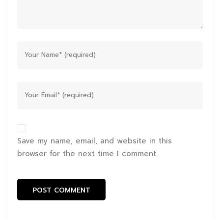
Save my name, email, and website in this
browser for the next time I comment.