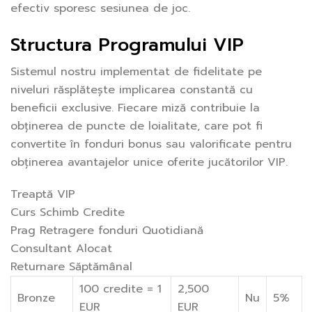
efectiv sporesc sesiunea de joc.
Structura Programului VIP
Sistemul nostru implementat de fidelitate pe
niveluri răsplătește implicarea constantă cu
beneficii exclusive. Fiecare miză contribuie la
obținerea de puncte de loialitate, care pot fi
convertite în fonduri bonus sau valorificate pentru
obținerea avantajelor unice oferite jucătorilor VIP.
Treaptă VIP
Curs Schimb Credite
Prag Retragere fonduri Quotidiană
Consultant Alocat
Returnare Săptămânal
100 credite = 1
2,500
Bronze
Nu
5%
EUR
EUR