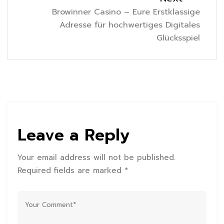
Browinner Casino – Eure Erstklassige
Adresse für hochwertiges Digitales
Glücksspiel
Leave a Reply
Your email address will not be published.
Required fields are marked *