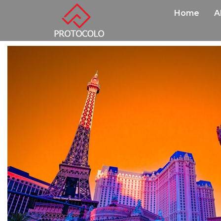
Home
A