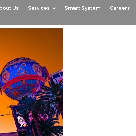
bout Us
Services
Smart System
Careers