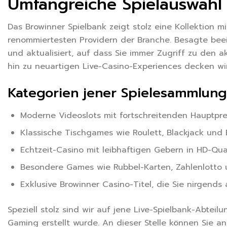
Umfangreiche Spielauswahl 
Das Browinner Spielbank zeigt stolz eine Kollektion 
renommiertesten Providern der Branche. Besagte beein
und aktualisiert, auf dass Sie immer Zugriff zu den ak
hin zu neuartigen Live-Casino-Experiences decken w
Kategorien jener Spielesammlung
Moderne Videoslots mit fortschreitenden Hauptpre
Klassische Tischgames wie Roulett, Blackjack und
Echtzeit-Casino mit leibhaftigen Gebern in HD-Qua
Besondere Games wie Rubbel-Karten, Zahlenlotto u
Exklusive Browinner Casino-Titel, die Sie nirgend
Speziell stolz sind wir auf jene Live-Spielbank-Abteil
Gaming erstellt wurde. An dieser Stelle können Sie an