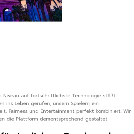
 Niveau auf fortschrittlichste Technologie stößt.
 ins Leben gerufen, unsern Spielern ein
eit, Fairness und Entertainment perfekt kombiniert. Wir
en die Plattform dementsprechend gestaltet.