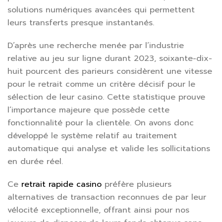
solutions numériques avancées qui permettent
leurs transferts presque instantanés.
D’après une recherche menée par l’industrie
relative au jeu sur ligne durant 2023, soixante-dix-
huit pourcent des parieurs considèrent une vitesse
pour le retrait comme un critère décisif pour le
sélection de leur casino. Cette statistique prouve
l’importance majeure que possède cette
fonctionnalité pour la clientèle. On avons donc
développé le système relatif au traitement
automatique qui analyse et valide les sollicitations
en durée réel.
Ce
retrait rapide casino
préfère plusieurs
alternatives de transaction reconnues de par leur
vélocité exceptionnelle, offrant ainsi pour nos