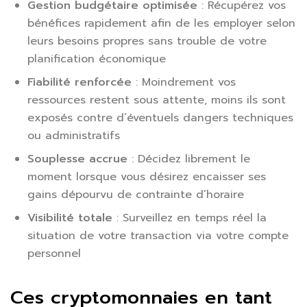
Gestion budgétaire optimisée
: Récupérez vos
bénéfices rapidement afin de les employer selon
leurs besoins propres sans trouble de votre
planification économique
Fiabilité renforcée
: Moindrement vos
ressources restent sous attente, moins ils sont
exposés contre d’éventuels dangers techniques
ou administratifs
Souplesse accrue
: Décidez librement le
moment lorsque vous désirez encaisser ses
gains dépourvu de contrainte d’horaire
Visibilité totale
: Surveillez en temps réel la
situation de votre transaction via votre compte
personnel
Ces cryptomonnaies en tant