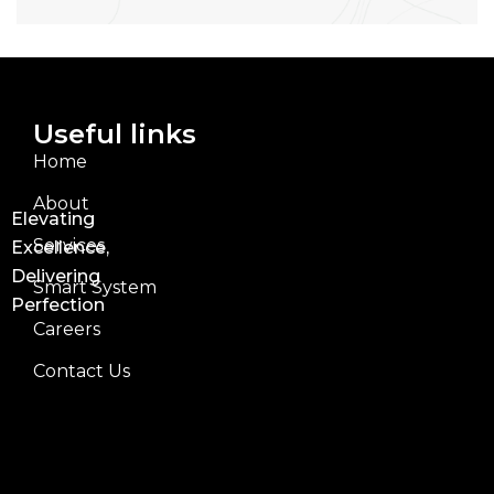
Useful links
Home
About
Elevating
Services
Excellence,
Delivering
Smart System
Perfection
Careers
Contact Us