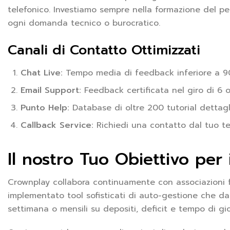
telefonico. Investiamo sempre nella formazione del p
ogni domanda tecnico o burocratico.
Canali di Contatto Ottimizzati
Chat Live:
Tempo media di feedback inferiore a 90 s
Email Support:
Feedback certificata nel giro di 6 
Punto Help:
Database di oltre 200 tutorial dettag
Callback Service:
Richiedi una contatto dal tuo 
Il nostro Tuo Obiettivo per
Crownplay collabora continuamente con associazioni foc
implementato tool sofisticati di auto-gestione che da
settimana o mensili su depositi, deficit e tempo di gi