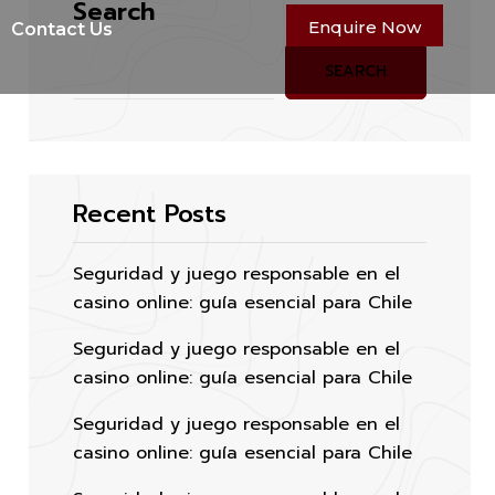
Search
Enquire Now
Contact Us
SEARCH
Recent Posts
Seguridad y juego responsable en el
casino online: guía esencial para Chile
Seguridad y juego responsable en el
casino online: guía esencial para Chile
Seguridad y juego responsable en el
casino online: guía esencial para Chile