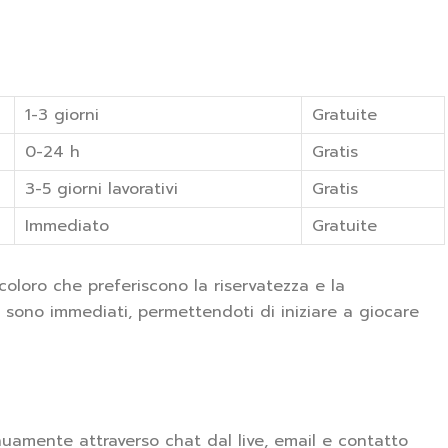
1-3 giorni
Gratuite
0-24 h
Gratis
3-5 giorni lavorativi
Gratis
Immediato
Gratuite
coloro che preferiscono la riservatezza e la
i sono immediati, permettendoti di iniziare a giocare
inuamente attraverso chat dal live, email e contatto