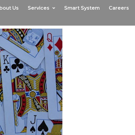
bout Us
Services
Smart System
Careers