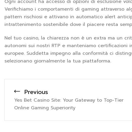
Ogni account ha accesso di opzioni di esclusione volo
Verifichiamo i comportamenti di gaming attraverso algo
pattern rischiosi e attivano in automatico alert anticip
intrattenimento sostenibile dove il piacere resta semp
Nel tuo casino, la chiarezza non è un extra ma un cri
autonomi sui nostri RTP e manteniamo certificazioni i
europee. Suddetta impegno alla conformità ci distingu
selezionano giornalmente la tua piattaforma.
Previous
Yes Bet Casino Site: Your Gateway to Top-Tier
Online Gaming Superiority