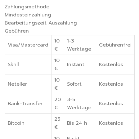
Zahlungsmethode
Mindesteinzahlung
Bearbeitungszeit Auszahlung
Gebühren
10
1-3
Visa/Mastercard
Gebührenfrei
€
Werktage
10
Skrill
Instant
Kostenlos
€
10
Neteller
Sofort
Kostenlos
€
20
3-5
Bank-Transfer
Kostenlos
€
Werktage
25
Bitcoin
Bis 24 h
Kostenlos
€
10
Nicht