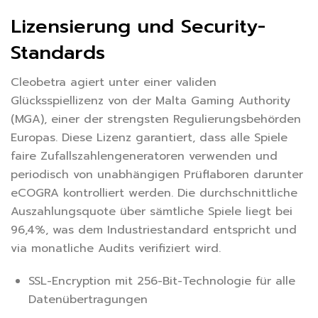
Lizensierung und Security-
Standards
Cleobetra agiert unter einer validen
Glücksspiellizenz von der Malta Gaming Authority
(MGA), einer der strengsten Regulierungsbehörden
Europas. Diese Lizenz garantiert, dass alle Spiele
faire Zufallszahlengeneratoren verwenden und
periodisch von unabhängigen Prüflaboren darunter
eCOGRA kontrolliert werden. Die durchschnittliche
Auszahlungsquote über sämtliche Spiele liegt bei
96,4%, was dem Industriestandard entspricht und
via monatliche Audits verifiziert wird.
SSL-Encryption mit 256-Bit-Technologie für alle
Datenübertragungen