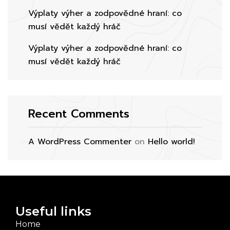
Výplaty výher a zodpovědné hraní: co
musí vědět každý hráč
Výplaty výher a zodpovědné hraní: co
musí vědět každý hráč
Recent Comments
A WordPress Commenter
on
Hello world!
Useful links
Home