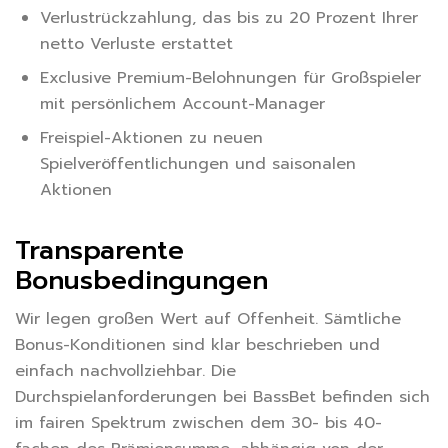
Verlustrückzahlung, das bis zu 20 Prozent Ihrer
netto Verluste erstattet
Exclusive Premium-Belohnungen für Großspieler
mit persönlichem Account-Manager
Freispiel-Aktionen zu neuen
Spielveröffentlichungen und saisonalen
Aktionen
Transparente
Bonusbedingungen
Wir legen großen Wert auf Offenheit. Sämtliche
Bonus-Konditionen sind klar beschrieben und
einfach nachvollziehbar. Die
Durchspielanforderungen bei BassBet befinden sich
im fairen Spektrum zwischen dem 30- bis 40-