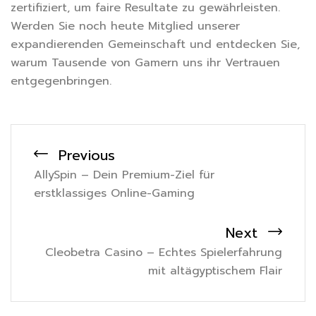
zertifiziert, um faire Resultate zu gewährleisten.
Werden Sie noch heute Mitglied unserer
expandierenden Gemeinschaft und entdecken Sie,
warum Tausende von Gamern uns ihr Vertrauen
entgegenbringen.
Previous
AllySpin – Dein Premium-Ziel für
erstklassiges Online-Gaming
Next
Cleobetra Casino – Echtes Spielerfahrung
mit altägyptischem Flair