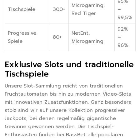
95%
Microgaming,
Tischspiele
300+
–
Red Tiger
99,5%
92%
Progressive
NetEnt,
80+
–
Spiele
Microgaming
96%
Exklusive Slots und traditionelle
Tischspiele
Unsere Slot-Sammlung reicht von traditionellen
Fruchtautomaten bis hin zu modernen Video-Slots
mit innovativen Zusatzfunktionen. Ganz besonders
stolz sind wir auf unsere Kollektion progressiver
Jackpots, bei denen regelmäßig gigantische
Gewinne gewonnen werden. Die Tischspiel-
Enthusiasten finden bei BassBet alle populären