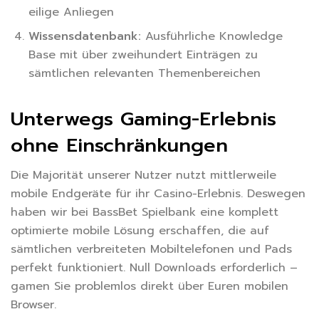
eilige Anliegen
Wissensdatenbank:
Ausführliche Knowledge
Base mit über zweihundert Einträgen zu
sämtlichen relevanten Themenbereichen
Unterwegs Gaming-Erlebnis
ohne Einschränkungen
Die Majorität unserer Nutzer nutzt mittlerweile
mobile Endgeräte für ihr Casino-Erlebnis. Deswegen
haben wir bei BassBet Spielbank eine komplett
optimierte mobile Lösung erschaffen, die auf
sämtlichen verbreiteten Mobiltelefonen und Pads
perfekt funktioniert. Null Downloads erforderlich –
gamen Sie problemlos direkt über Euren mobilen
Browser.