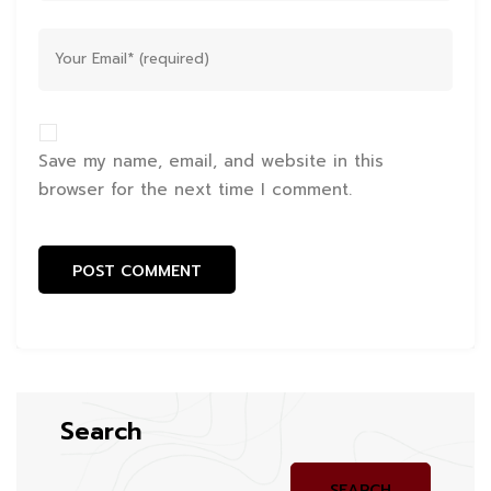
Save my name, email, and website in this
browser for the next time I comment.
Search
SEARCH