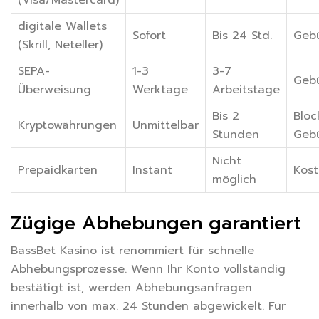
(Visa/Mastercard)
digitale Wallets
Sofort
Bis 24 Std.
Gebü
(Skrill, Neteller)
SEPA-
1-3
3-7
Gebü
Überweisung
Werktage
Arbeitstage
Bis 2
Bloc
Kryptowährungen
Unmittelbar
Stunden
Geb
Nicht
Prepaidkarten
Instant
Kost
möglich
Zügige Abhebungen garantiert
BassBet Kasino ist renommiert für schnelle
Abhebungsprozesse. Wenn Ihr Konto vollständig
bestätigt ist, werden Abhebungsanfragen
innerhalb von max. 24 Stunden abgewickelt. Für