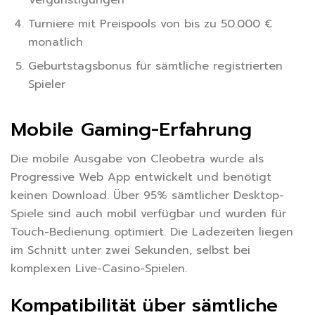
Vergünstigungen
Turniere mit Preispools von bis zu 50.000 €
monatlich
Geburtstagsbonus für sämtliche registrierten
Spieler
Mobile Gaming-Erfahrung
Die mobile Ausgabe von Cleobetra wurde als
Progressive Web App entwickelt und benötigt
keinen Download. Über 95% sämtlicher Desktop-
Spiele sind auch mobil verfügbar und wurden für
Touch-Bedienung optimiert. Die Ladezeiten liegen
im Schnitt unter zwei Sekunden, selbst bei
komplexen Live-Casino-Spielen.
Kompatibilität über sämtliche