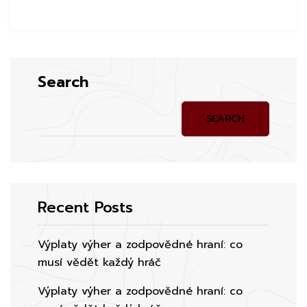
Search
SEARCH
Recent Posts
Výplaty výher a zodpovědné hraní: co
musí vědět každý hráč
Výplaty výher a zodpovědné hraní: co