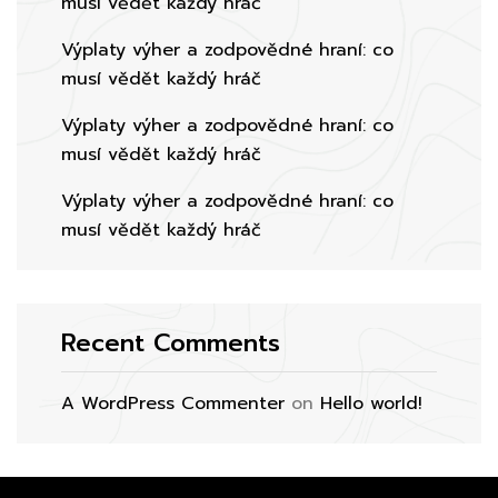
musí vědět každý hráč
Výplaty výher a zodpovědné hraní: co
musí vědět každý hráč
Výplaty výher a zodpovědné hraní: co
musí vědět každý hráč
Výplaty výher a zodpovědné hraní: co
musí vědět každý hráč
Recent Comments
A WordPress Commenter
on
Hello world!