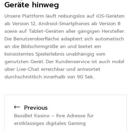
Geräte hinweg
Unsere Plattform läuft reibungslos auf iOS-Geräten
ab Version 12, Android-Smartphones ab Version 8
sowie auf Tablet-Geräten aller gängigen Hersteller.
Die Benutzeroberfläche adaptiert sich automatisch
an die Bildschirmgröße an und bietet ein
konsistentes Spielerlebnis unabhängig vom
genutzten Gerät. Der Kundenservice ist auch mobil
über Live-Chat erreichbar und antwortet
durchschnittlich innerhalb von 90 Sek..
Previous
BassBet Kasino – Ihre Adresse für
erstklassiges digitales Gaming