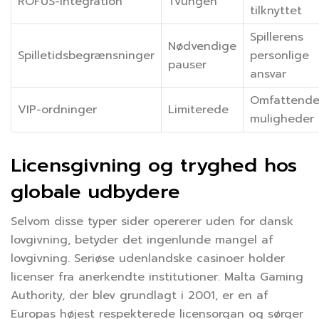
ROFUS-integration
Tvungen
tilknyttet
Spillerens
Nødvendige
Spilletidsbegrænsninger
personlige
pauser
ansvar
Omfattend
VIP-ordninger
Limiterede
muligheder
Licensgivning og tryghed hos
globale udbydere
Selvom disse typer sider opererer uden for dansk
lovgivning, betyder det ingenlunde mangel af
lovgivning. Seriøse udenlandske casinoer holder
licenser fra anerkendte institutioner. Malta Gaming
Authority, der blev grundlagt i 2001, er en af
Europas højest respekterede licensorgan og sørger