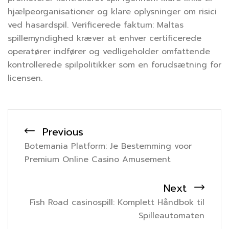
hjælpeorganisationer og klare oplysninger om risici
ved hasardspil. Verificerede faktum: Maltas
spillemyndighed kræver at enhver certificerede
operatører indfører og vedligeholder omfattende
kontrollerede spilpolitikker som en forudsætning for
licensen.
Previous
Botemania Platform: Je Bestemming voor
Premium Online Casino Amusement
Next
Fish Road casinospill: Komplett Håndbok til
Spilleautomaten