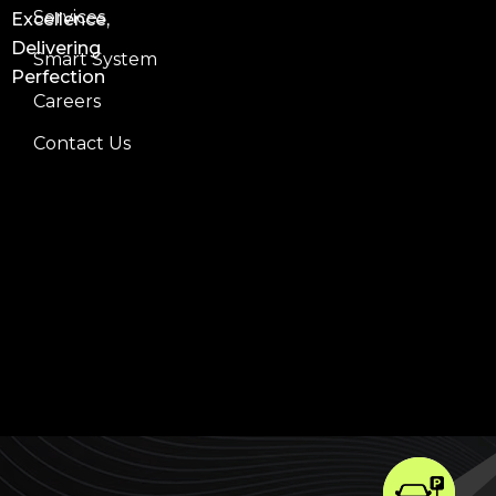
Services
Excellence,
Delivering
Smart System
Perfection
Careers
Contact Us