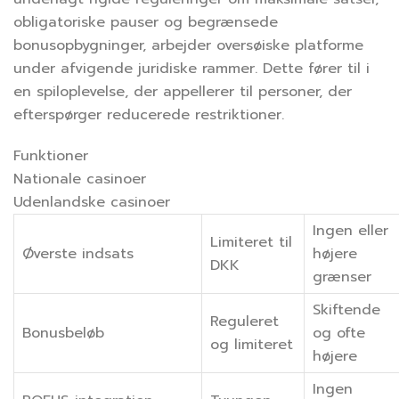
obligatoriske pauser og begrænsede
bonusopbygninger, arbejder oversøiske platforme
under afvigende juridiske rammer. Dette fører til i
en spiloplevelse, der appellerer til personer, der
efterspørger reducerede restriktioner.
Funktioner
Nationale casinoer
Udenlandske casinoer
Ingen eller
Limiteret til
Øverste indsats
højere
DKK
grænser
Skiftende
Reguleret
Bonusbeløb
og ofte
og limiteret
højere
Ingen