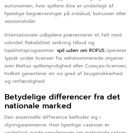
autonomien, hvor spillere ikke er underlagt af
hjemlige begrænsninger på indskud, bonusser eller
sessionstider.
Internationale udbydere præsenterer et felt med
udvidet fleksibilitet omkring tilbud og
loyalitetsprogrammer.
spil uden om ROFUS
opererer
typisk under licenser fra velrenommerede organer
som Maltas spillemyndighed eller Curaçao-licensen,
hvilket garanterer en vis grad af brugersikkerhed
og retfærdighed.
Betydelige differencer fra det
nationale marked
Den essentielle difference befinder sig i
styringsrammerne. Hvor hjemlige casinoer er
underlagt rigide reguleringer om maksimale satser,