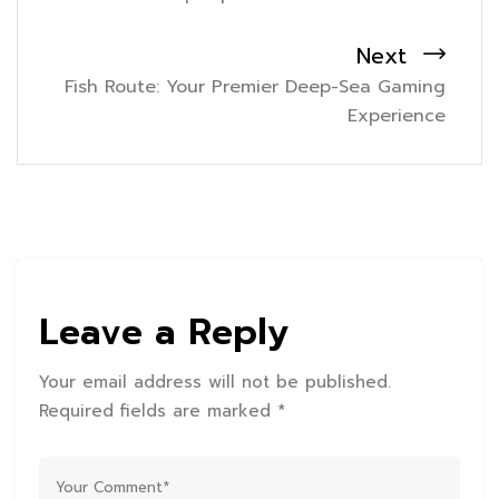
Next
Fish Route: Your Premier Deep-Sea Gaming
Experience
Leave a Reply
Your email address will not be published.
Required fields are marked *