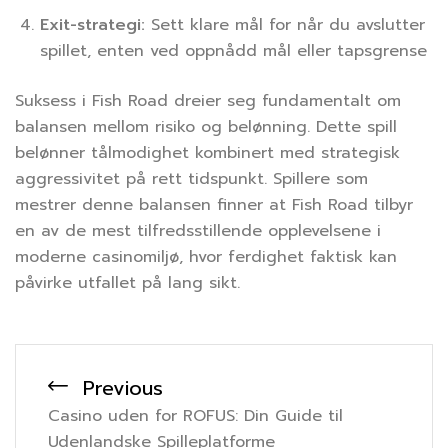
Exit-strategi:
Sett klare mål for når du avslutter
spillet, enten ved oppnådd mål eller tapsgrense
Suksess i Fish Road dreier seg fundamentalt om
balansen mellom risiko og belønning. Dette spill
belønner tålmodighet kombinert med strategisk
aggressivitet på rett tidspunkt. Spillere som
mestrer denne balansen finner at Fish Road tilbyr
en av de mest tilfredsstillende opplevelsene i
moderne casinomiljø, hvor ferdighet faktisk kan
påvirke utfallet på lang sikt.
Previous
Casino uden for ROFUS: Din Guide til
Udenlandske Spilleplatforme