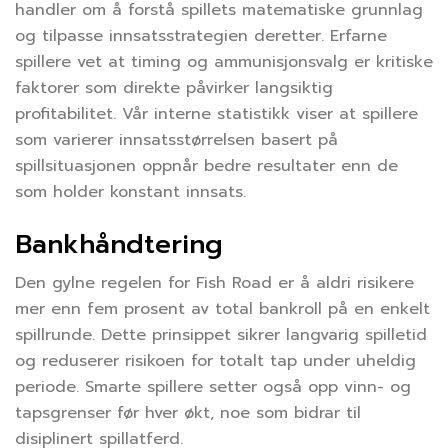
handler om å forstå spillets matematiske grunnlag
og tilpasse innsatsstrategien deretter. Erfarne
spillere vet at timing og ammunisjonsvalg er kritiske
faktorer som direkte påvirker langsiktig
profitabilitet. Vår interne statistikk viser at spillere
som varierer innsatsstørrelsen basert på
spillsituasjonen oppnår bedre resultater enn de
som holder konstant innsats.
Bankhåndtering
Den gylne regelen for Fish Road er å aldri risikere
mer enn fem prosent av total bankroll på en enkelt
spillrunde. Dette prinsippet sikrer langvarig spilletid
og reduserer risikoen for totalt tap under uheldig
periode. Smarte spillere setter også opp vinn- og
tapsgrenser før hver økt, noe som bidrar til
disiplinert spillatferd.