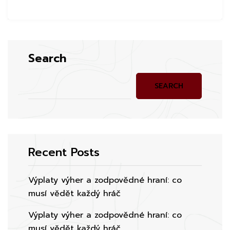
Search
SEARCH
Recent Posts
Výplaty výher a zodpovědné hraní: co
musí vědět každý hráč
Výplaty výher a zodpovědné hraní: co
musí vědět každý hráč