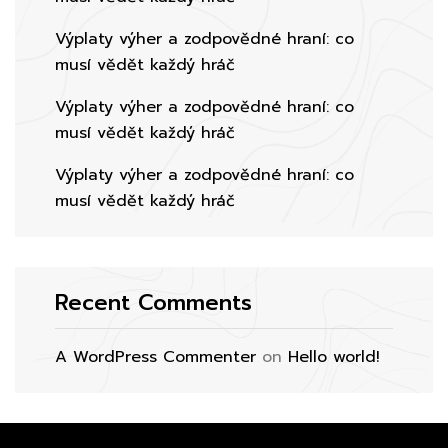
Výplaty výher a zodpovědné hraní: co
musí vědět každý hráč
Výplaty výher a zodpovědné hraní: co
musí vědět každý hráč
Výplaty výher a zodpovědné hraní: co
musí vědět každý hráč
Recent Comments
A WordPress Commenter
on
Hello world!