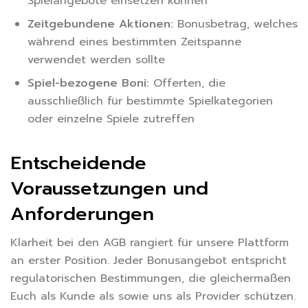
Spielangebote einsetzen können
Zeitgebundene Aktionen:
Bonusbetrag, welches
während eines bestimmten Zeitspanne
verwendet werden sollte
Spiel-bezogene Boni:
Offerten, die
ausschließlich für bestimmte Spielkategorien
oder einzelne Spiele zutreffen
Entscheidende
Voraussetzungen und
Anforderungen
Klarheit bei den AGB rangiert für unsere Plattform
an erster Position. Jeder Bonusangebot entspricht
regulatorischen Bestimmungen, die gleichermaßen
Euch als Kunde als sowie uns als Provider schützen.