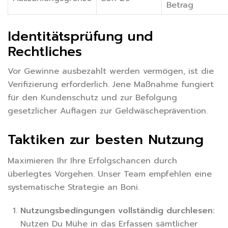
Betrag
Identitätsprüfung und
Rechtliches
Vor Gewinne ausbezahlt werden vermögen, ist die
Verifizierung erforderlich. Jene Maßnahme fungiert
für den Kundenschutz und zur Befolgung
gesetzlicher Auflagen zur Geldwäscheprävention.
Taktiken zur besten Nutzung
Maximieren Ihr Ihre Erfolgschancen durch
überlegtes Vorgehen. Unser Team empfehlen eine
systematische Strategie an Boni.
Nutzungsbedingungen vollständig durchlesen:
Nutzen Du Mühe in das Erfassen sämtlicher