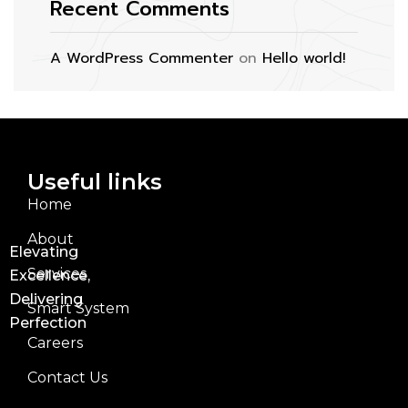
Recent Comments
A WordPress Commenter
on
Hello world!
Useful links
Home
About
Elevating
Services
Excellence,
Delivering
Smart System
Perfection
Careers
Contact Us