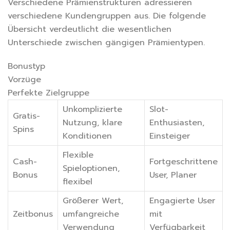
Verschiedene Prämienstrukturen adressieren
verschiedene Kundengruppen aus. Die folgende
Übersicht verdeutlicht die wesentlichen
Unterschiede zwischen gängigen Prämientypen.
Bonustyp
Vorzüge
Perfekte Zielgruppe
Unkomplizierte
Slot-
Gratis-
Nutzung, klare
Enthusiasten,
Spins
Konditionen
Einsteiger
Flexible
Cash-
Fortgeschrittene
Spieloptionen,
Bonus
User, Planer
flexibel
Größerer Wert,
Engagierte User
Zeitbonus
umfangreiche
mit
Verwendung
Verfügbarkeit