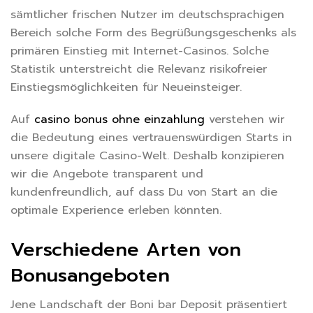
sämtlicher frischen Nutzer im deutschsprachigen
Bereich solche Form des Begrüßungsgeschenks als
primären Einstieg mit Internet-Casinos. Solche
Statistik unterstreicht die Relevanz risikofreier
Einstiegsmöglichkeiten für Neueinsteiger.
Auf
casino bonus ohne einzahlung
verstehen wir
die Bedeutung eines vertrauenswürdigen Starts in
unsere digitale Casino-Welt. Deshalb konzipieren
wir die Angebote transparent und
kundenfreundlich, auf dass Du von Start an die
optimale Experience erleben könnten.
Verschiedene Arten von
Bonusangeboten
Jene Landschaft der Boni bar Deposit präsentiert