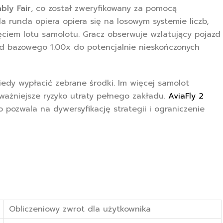
bly Fair
, co został zweryfikowany za pomocą
a runda opiera opiera się na losowym systemie liczb,
ęciem lotu samolotu. Gracz obserwuje wzlatujący pojazd
od bazowego 1.00x do potencjalnie nieskończonych
iedy wypłacić zebrane środki. Im więcej samolot
oważniejsze ryzyko utraty pełnego zakładu.
AviaFly 2
 pozwala na dywersyfikację strategii i ograniczenie
Obliczeniowy zwrot dla użytkownika