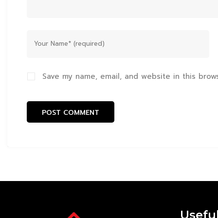
Save my name, email, and website in this brow
Useful