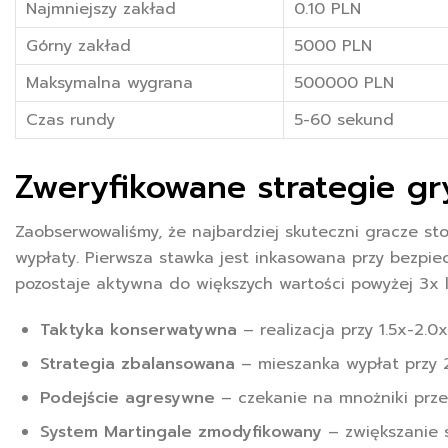
Najmniejszy zakład
0.10 PLN
Górny zakład
5000 PLN
Maksymalna wygrana
500000 PLN
Czas rundy
5-60 sekund
Zweryfikowane strategie gr
Zaobserwowaliśmy, że najbardziej skuteczni gracze s
wypłaty. Pierwsza stawka jest inkasowana przy bezpi
pozostaje aktywna do większych wartości powyżej 3x l
Taktyka konserwatywna
– realizacja przy 1.5x-2.
Strategia zbalansowana
– mieszanka wypłat przy 2
Podejście agresywne
– czekanie na mnożniki prze
System Martingale zmodyfikowany
– zwiększanie s