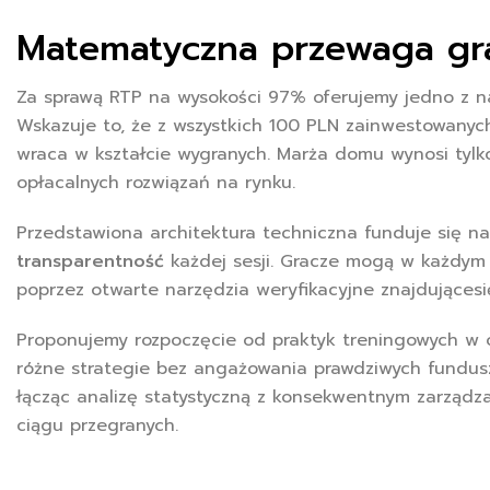
Matematyczna przewaga gr
Za sprawą RTP na wysokości 97% oferujemy jedno z na
Wskazuje to, że z wszystkich 100 PLN zainwestowanyc
wraca w kształcie wygranych. Marża domu wynosi tylko
opłacalnych rozwiązań na rynku.
Przedstawiona architektura techniczna funduje się n
transparentność
każdej sesji. Gracze mogą w każdy
poprzez otwarte narzędzia weryfikacyjne znajdującesi
Proponujemy rozpoczęcie od praktyk treningowych w o
różne strategie bez angażowania prawdziwych fundusz
łącząc analizę statystyczną z konsekwentnym zarządz
ciągu przegranych.