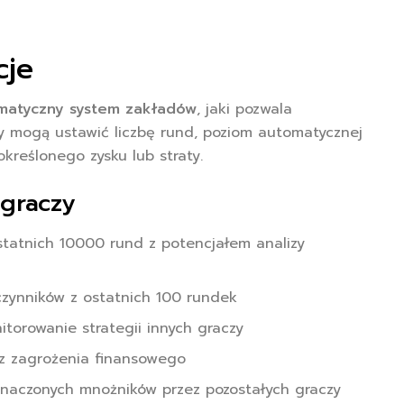
cje
matyczny system zakładów
, jaki pozwala
y mogą ustawić liczbę rund, poziom automatycznej
określonego zysku lub straty.
graczy
tatnich 10000 rund z potencjałem analizy
czynników z ostatnich 100 rundek
torowanie strategii innych graczy
z zagrożenia finansowego
naczonych mnożników przez pozostałych graczy