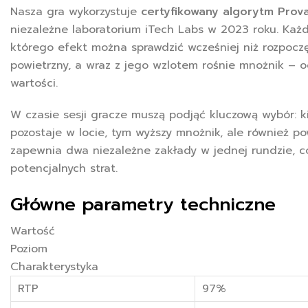
Nasza gra wykorzystuje
certyfikowany algorytm Prova
niezależne laboratorium iTech Labs w 2023 roku. Każd
którego efekt można sprawdzić wcześniej niż rozpocz
powietrzny, a wraz z jego wzlotem rośnie mnożnik – 
wartości.
W czasie sesji gracze muszą podjąć kluczową wybór: k
pozostaje w locie, tym wyższy mnożnik, ale również p
zapewnia dwa niezależne zakłady w jednej rundzie, co
potencjalnych strat.
Główne parametry techniczne
Wartość
Poziom
Charakterystyka
RTP
97%