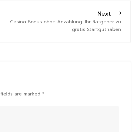
Next
Casino Bonus ohne Anzahlung: Ihr Ratgeber zu
gratis Startguthaben
 fields are marked *