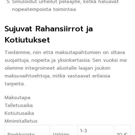
Simuloidut urheilut pelaajille, ketkä haluavat
nopeatempoista toimintaa
Sujuvat Rahansiirrot ja
Kotiutukset
Tiedämme, niin että maksutapahtumien on oltava
suojattuja, nopeita ja yksinkertaisia. Sen vuoksi me
olemme integroineet alustalle laajan joukon
maksuvaihtoehtoja, mitkä vastaavat erilaisia
tarpeita.
Maksutapa
Talletusaika
Kotiutusaika
Minimitalletus
1-3
Pankkisiirto
Välitön
10 €