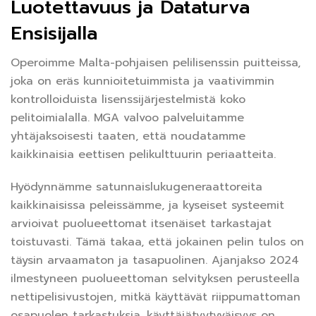
Luotettavuus ja Dataturva
Ensisijalla
Operoimme Malta-pohjaisen pelilisenssin puitteissa,
joka on eräs kunnioitetuimmista ja vaativimmin
kontrolloiduista lisenssijärjestelmistä koko
pelitoimialalla. MGA valvoo palveluitamme
yhtäjaksoisesti taaten, että noudatamme
kaikkinaisia eettisen pelikulttuurin periaatteita.
Hyödynnämme satunnaislukugeneraattoreita
kaikkinaisissa peleissämme, ja kyseiset systeemit
arvioivat puolueettomat itsenäiset tarkastajat
toistuvasti. Tämä takaa, että jokainen pelin tulos on
täysin arvaamaton ja tasapuolinen. Ajanjakso 2024
ilmestyneen puolueettoman selvityksen perusteella
nettipelisivustojen, mitkä käyttävät riippumattoman
osapuolen tarkastuksia, käyttäjätyytyväisyys on