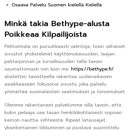
Osaava Palvelu Suomen kielellä Kielellä
Minkä takia Bethype-alusta
Poikkeaa Kilpailijoista
Pelitoimiala on pursukkaasti valintoja, tosin vähäiset
sivustot yhdistelevät käyttömukavuuden, laajan
pelitarjonnan ja turvallisuuden tällä tavoin
saumattomasti niin kuin me.
https://bethype.fi/
aloitettiin tavoitteella rakentaa uudenaikaisen
asiakkaaseen fokusoiva sivusto, joka palvelu
ymmärtää suomalaisten vaatimukset ja toivomukset.
Olemme rakentaneet palvelumme sillä tavoin, että
kukin pelaaja saa tasan henkilökohtaisesti sopivan
keinon nauttia viihteestä. Ripeät latausajat,
yksinkertainen liikkuminen ja joustava suunnittelu