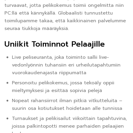
turvaavat, jotta pelikokemus toimii ongelmitta niin
PC:llä että kännykällä. Globaalisti tunnustettu
toimilupamme takaa, että kaikkinainen palvelumme
seuraa tiukkoja määräyksiä.
Uniikit Toiminnot Pelaajille
Live peliseuranta, joka toiminto sallii live-
vedonlyönnin tuhansiin eri urheilutapahtumiin
vuorokaudenajasta riippumatta
Personoitu pelikokemus, jossa tekoäly oppii
mieltymyksesi ja esittää sopivia pelejä
Nopeat rahansiirrot ilman pitkiä vitkutteluita –
suurin osa kotiutukset hoidetaan alle tunnissa
Turnaukset ja pelikisailut viikoittain tapahtuvina,
joissa palkintopotti menee parhaiden pelaajien