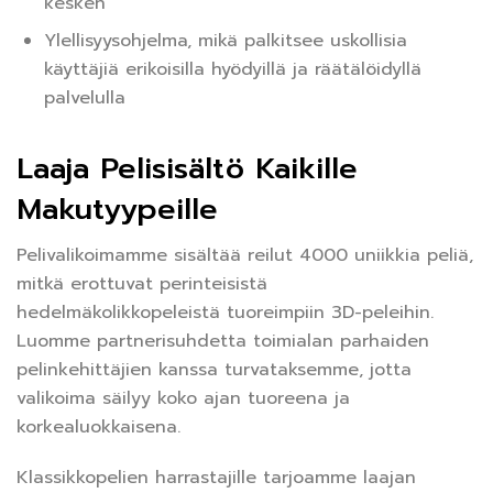
kesken
Ylellisyysohjelma, mikä palkitsee uskollisia
käyttäjiä erikoisilla hyödyillä ja räätälöidyllä
palvelulla
Laaja Pelisisältö Kaikille
Makutyypeille
Pelivalikoimamme sisältää reilut 4000 uniikkia peliä,
mitkä erottuvat perinteisistä
hedelmäkolikkopeleistä tuoreimpiin 3D-peleihin.
Luomme partnerisuhdetta toimialan parhaiden
pelinkehittäjien kanssa turvataksemme, jotta
valikoima säilyy koko ajan tuoreena ja
korkealuokkaisena.
Klassikkopelien harrastajille tarjoamme laajan