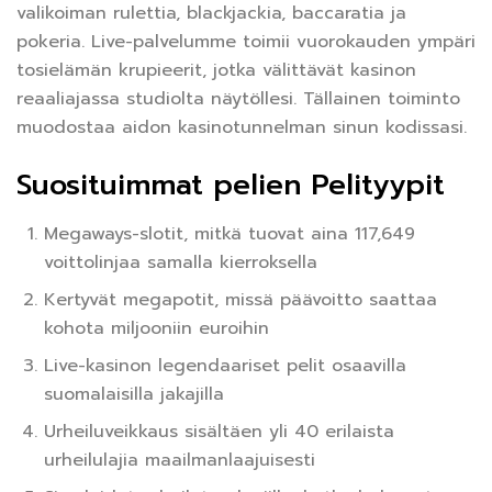
valikoiman rulettia, blackjackia, baccaratia ja
pokeria. Live-palvelumme toimii vuorokauden ympäri
tosielämän krupieerit, jotka välittävät kasinon
reaaliajassa studiolta näytöllesi. Tällainen toiminto
muodostaa aidon kasinotunnelman sinun kodissasi.
Suosituimmat pelien Pelityypit
Megaways-slotit, mitkä tuovat aina 117,649
voittolinjaa samalla kierroksella
Kertyvät megapotit, missä päävoitto saattaa
kohota miljooniin euroihin
Live-kasinon legendaariset pelit osaavilla
suomalaisilla jakajilla
Urheiluveikkaus sisältäen yli 40 erilaista
urheilulajia maailmanlaajuisesti