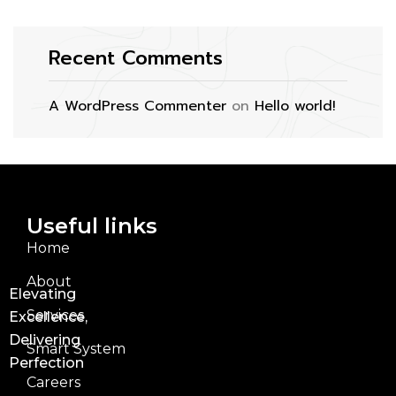
Recent Comments
A WordPress Commenter
on
Hello world!
Useful links
Home
About
Elevating
Services
Excellence,
Delivering
Smart System
Perfection
Careers