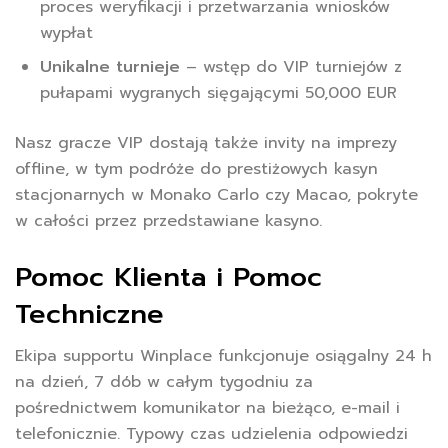
proces weryfikacji i przetwarzania wniosków
wypłat
Unikalne turnieje
– wstęp do VIP turniejów z
pułapami wygranych sięgającymi 50,000 EUR
Nasz gracze VIP dostają także invity na imprezy
offline, w tym podróże do prestiżowych kasyn
stacjonarnych w Monako Carlo czy Macao, pokryte
w całości przez przedstawiane kasyno.
Pomoc Klienta i Pomoc
Techniczne
Ekipa supportu Winplace funkcjonuje osiągalny 24 h
na dzień, 7 dób w całym tygodniu za
pośrednictwem komunikator na bieżąco, e-mail i
telefonicznie. Typowy czas udzielenia odpowiedzi