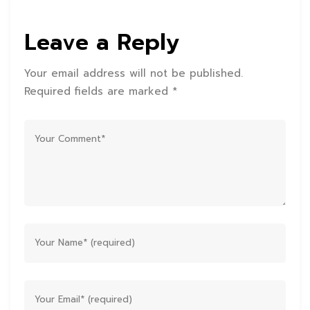
Leave a Reply
Your email address will not be published.
Required fields are marked *