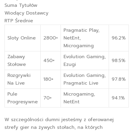
Suma Tytułów
Wiodący Dostawcy
RTP Średnie
Pragmatic Play,
Sloty Online
2800+
NetEnt,
96.2%
Microgaming
Zabawy
Evolution Gaming,
450+
98.5%
Stołowe
Ezugi
Rozgrywki
Evolution Gaming,
180+
97.8%
Na Live
Pragmatic Live
Pule
Microgaming,
70+
94.1%
Progresywne
NetEnt
W szczególności dumni jesteśmy z oferowanej
strefy gier na żywych stołach, na których