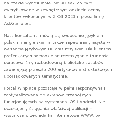
na czacie wynosi mniej niż 90 sek, co było
zweryfikowane w zewnętrznym ankiecie oceny
klientów wykonanym w 3 Q3 2023 r. przez firmę
AskGamblers.
Nasz konsultanci mówią się swobodnie językiem
polskim i angielskim, a także zapewniamy asystę w
wariancie językowym DE oraz rosyjskim. Dla klientów
preferujących samodzielne rozstrzyganie trudności
opracowaliśmy rozbudowaną bibliotekę zasobów
zawierającą przeszło 200 artykułów instruktażowych
uporządkowanych tematycznie.
Portal Winplace pozostaje w pełni responsywna i
zoptymalizowana do ekranów przenośnych
funkcjonujących na systemach iOS i Android. Nie
oczekujemy ściągania właściwej aplikacji –
wystarcza przeglądarka internetowa WWW, by