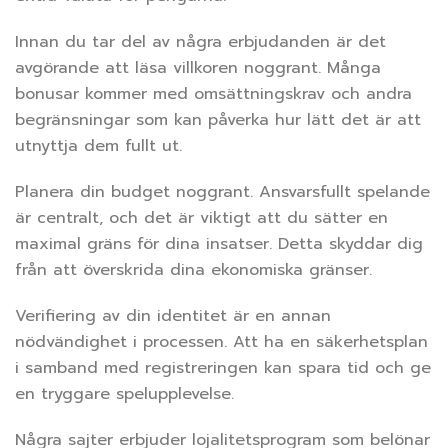
Innan du tar del av några erbjudanden är det
avgörande att läsa villkoren noggrant. Många
bonusar kommer med omsättningskrav och andra
begränsningar som kan påverka hur lätt det är att
utnyttja dem fullt ut.
Planera din budget noggrant. Ansvarsfullt spelande
är centralt, och det är viktigt att du sätter en
maximal gräns för dina insatser. Detta skyddar dig
från att överskrida dina ekonomiska gränser.
Verifiering av din identitet är en annan
nödvändighet i processen. Att ha en säkerhetsplan
i samband med registreringen kan spara tid och ge
en tryggare spelupplevelse.
Några sajter erbjuder lojalitetsprogram som belönar