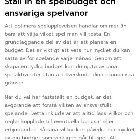
Ställ in en spelbudget och
ansvariga spelvanor
Att optimera spelupplevelsen handlar om mer än
bara att välja vilket spel man vill testa. En
grundläggande del av det är att planera en
budget. Det är viktigt att veta hur mycket du kan
sätta av för spelande varje månad. Genom att
skapa en tydlig budget kan du njuta av dina
spelaktiviteter utan att överskrida dina ekonomiska
gränser.
När du väl har fastställt en budget, är det
avgörande att förstå vikten av ansvarsfullt
spelande. Detta inkluderar att alltid läsa villkor och
regler kopplade till eventuella bonusar eller
erbjudanden. Sådana villkor kan påverka hur mycket
av din budget som verkligen går till spel. Att