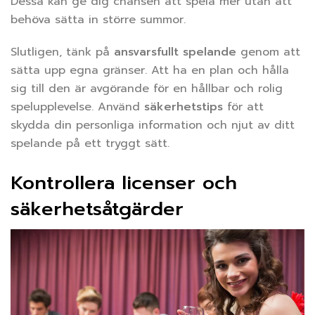
Dessa kan ge dig chansen att spela mer utan att
behöva sätta in större summor.
Slutligen, tänk på
ansvarsfullt spelande
genom att
sätta upp egna gränser. Att ha en plan och hålla
sig till den är avgörande för en hållbar och rolig
spelupplevelse. Använd
säkerhetstips
för att
skydda din personliga information och njut av ditt
spelande på ett tryggt sätt.
Kontrollera licenser och
säkerhetsåtgärder