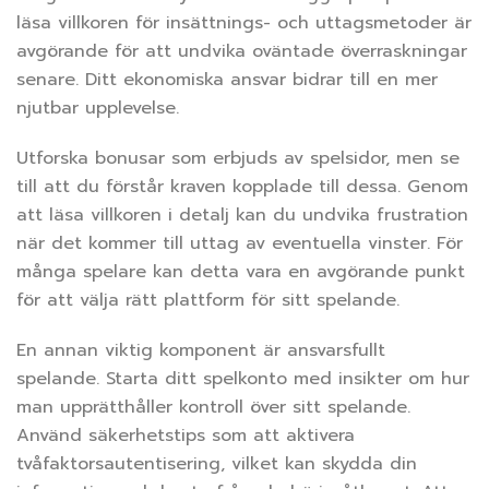
läsa villkoren för insättnings- och uttagsmetoder är
avgörande för att undvika oväntade överraskningar
senare. Ditt ekonomiska ansvar bidrar till en mer
njutbar upplevelse.
Utforska bonusar som erbjuds av spelsidor, men se
till att du förstår kraven kopplade till dessa. Genom
att läsa villkoren i detalj kan du undvika frustration
när det kommer till uttag av eventuella vinster. För
många spelare kan detta vara en avgörande punkt
för att välja rätt plattform för sitt spelande.
En annan viktig komponent är ansvarsfullt
spelande. Starta ditt spelkonto med insikter om hur
man upprätthåller kontroll över sitt spelande.
Använd säkerhetstips som att aktivera
tvåfaktorsautentisering, vilket kan skydda din