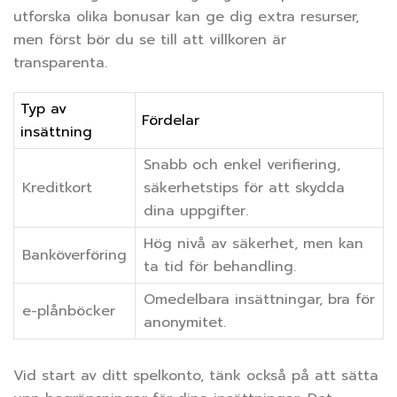
utforska olika bonusar kan ge dig extra resurser,
men först bör du se till att villkoren är
transparenta.
Typ av
Fördelar
insättning
Snabb och enkel verifiering,
Kreditkort
säkerhetstips för att skydda
dina uppgifter.
Hög nivå av säkerhet, men kan
Banköverföring
ta tid för behandling.
Omedelbara insättningar, bra för
e-plånböcker
anonymitet.
Vid start av ditt spelkonto, tänk också på att sätta