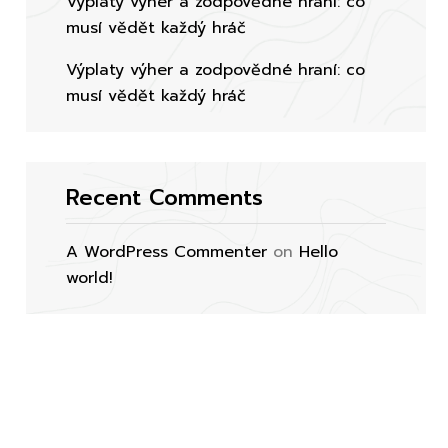
Výplaty výher a zodpovědné hraní: co
musí vědět každý hráč
Výplaty výher a zodpovědné hraní: co
musí vědět každý hráč
Recent Comments
A WordPress Commenter
on
Hello
world!