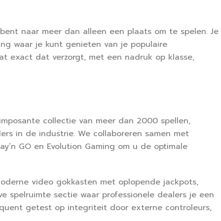
 bent naar meer dan alleen een plaats om te spelen. Je
ng waar je kunt genieten van je populaire
t exact dat verzorgt, met een nadruk op klasse,
imposante collectie van meer dan 2000 spellen,
rs in de industrie. We collaboreren samen met
ay’n GO en Evolution Gaming om u de optimale
moderne video gokkasten met oplopende jackpots,
ive spelruimte sectie waar professionele dealers je een
quent getest op integriteit door externe controleurs,