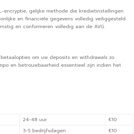
-encryptie, gelijke methode die kredietinstellingen
onlijke en financiële gegevens volledig veiliggesteld
nstig en conformeren volledig aan de AVG.
 betaalopties om uw deposits en withdrawals zo
mpo en betrouwbaarheid essentieel zijn indien het
24-48 uur
€10
3-5 bedrijfsdagen
€10