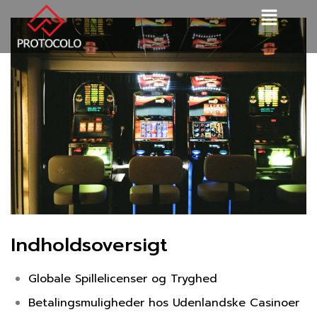
Indholdsoversigt
Globale Spillelicenser og Tryghed
Betalingsmuligheder hos Udenlandske Casinoer