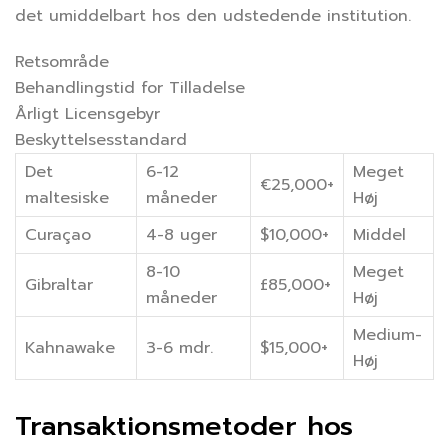
det umiddelbart hos den udstedende institution.
Retsområde
Behandlingstid for Tilladelse
Årligt Licensgebyr
Beskyttelsesstandard
Det
6-12
Meget
€25,000+
maltesiske
måneder
Høj
Curaçao
4-8 uger
$10,000+
Middel
8-10
Meget
Gibraltar
£85,000+
måneder
Høj
Medium-
Kahnawake
3-6 mdr.
$15,000+
Høj
Transaktionsmetoder hos