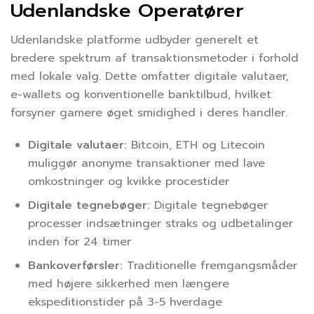
Udenlandske Operatører
Udenlandske platforme udbyder generelt et
bredere spektrum af transaktionsmetoder i forhold
med lokale valg. Dette omfatter digitale valutaer,
e-wallets og konventionelle banktilbud, hvilket
forsyner gamere øget smidighed i deres handler.
Digitale valutaer:
Bitcoin, ETH og Litecoin
muliggør anonyme transaktioner med lave
omkostninger og kvikke procestider
Digitale tegnebøger:
Digitale tegnebøger
processer indsætninger straks og udbetalinger
inden for 24 timer
Bankoverførsler:
Traditionelle fremgangsmåder
med højere sikkerhed men længere
ekspeditionstider på 3-5 hverdage