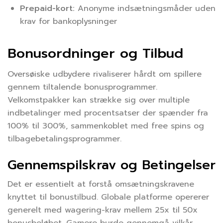
Prepaid-kort:
Anonyme indsætningsmåder uden
krav for bankoplysninger
Bonusordninger og Tilbud
Oversøiske udbydere rivaliserer hårdt om spillere
gennem tiltalende bonusprogrammer.
Velkomstpakker kan strække sig over multiple
indbetalinger med procentsatser der spænder fra
100% til 300%, sammenkoblet med free spins og
tilbagebetalingsprogrammer.
Gennemspilskrav og Betingelser
Det er essentielt at forstå omsætningskravene
knyttet til bonustilbud. Globale platforme opererer
generelt med wagering-krav mellem 25x til 50x
bonusbeløbet. Gamere burde gennemgå vilkår