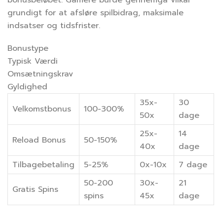
grundigt for at afsløre spilbidrag, maksimale
indsatser og tidsfrister.
Bonustype
Typisk Værdi
Omsætningskrav
Gyldighed
35x-
30
Velkomstbonus
100-300%
50x
dage
25x-
14
Reload Bonus
50-150%
40x
dage
Tilbagebetaling
5-25%
0x-10x
7 dage
50-200
30x-
21
Gratis Spins
spins
45x
dage