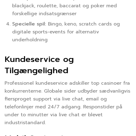
blackjack, roulette, baccarat og poker med
forskellige indsatsgrænser
Specielle spil:
Bingo, keno, scratch cards og
digitale sports-events for alternativ
underholdning
Kundeservice og
Tilgængelighed
Professionel kundeservice adskiller top casinoer fra
konkurrenterne. Globale sider udbyder sædvanligvis
flersproget support via live chat, email og
telefonlinjer med 24/7 adgang. Responstider på
under to minutter via live chat er blevet
industristandard.