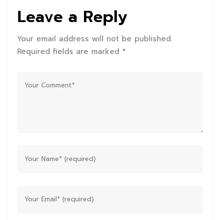
Leave a Reply
Your email address will not be published.
Required fields are marked *