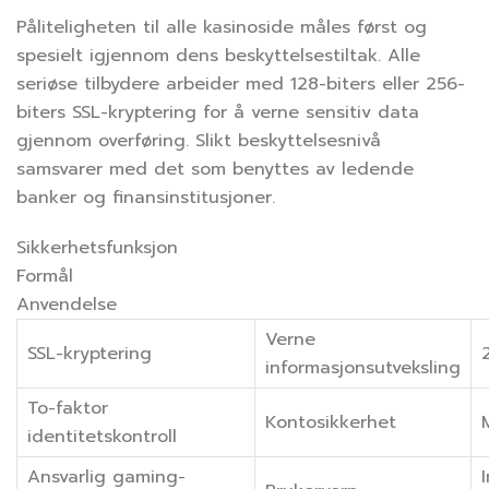
Påliteligheten til alle kasinoside måles først og
spesielt igjennom dens beskyttelsestiltak. Alle
seriøse tilbydere arbeider med 128-biters eller 256-
biters SSL-kryptering for å verne sensitiv data
gjennom overføring. Slikt beskyttelsesnivå
samsvarer med det som benyttes av ledende
banker og finansinstitusjoner.
Sikkerhetsfunksjon
Formål
Anvendelse
Verne
SSL-kryptering
informasjonsutveksling
To-faktor
Kontosikkerhet
identitetskontroll
Ansvarlig gaming-