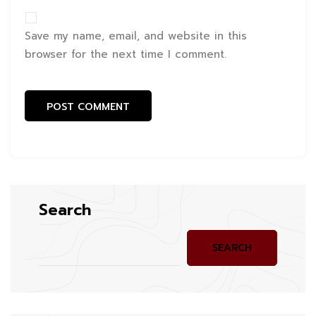
Save my name, email, and website in this
browser for the next time I comment.
Search
SEARCH