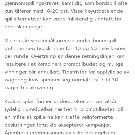
gjennomspillingskravet, samtidig som bordspill ofte
kun tilfører med 10-20 pst. Visse høyutbetalende
spillalternativer kan være fullstendig unntatt fra
bonuskampanje.
Maksimale veddemålsgrenser under bonusspill
befinner seg typisk innenfor 40 og 50 hele kroner
per runde. Overtramp av denne retningslinjen kan
resultere i at kombinert promotilbudet og mulige
vinninger blir annullert. Tidsfrister for oppfyllelse av
wagering-krav spenner seg normalt fra 7 til 30
dager fra aktivering.
Kvalitetsplattformer understreker enhver vilkår
tydelig i umiddelbar nærhet til promotilbudet, på
en måte at spillerne kan treffe velinformerte
beslutninger forut de aksepterer kampanjer.
Åpenhet i informasjonen av slike betingelsene