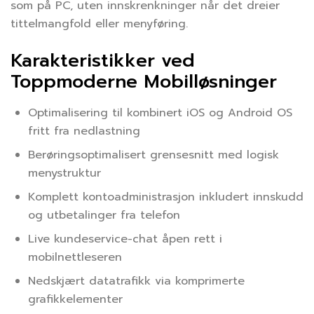
som på PC, uten innskrenkninger når det dreier
tittelmangfold eller menyføring.
Karakteristikker ved
Toppmoderne Mobilløsninger
Optimalisering til kombinert iOS og Android OS
fritt fra nedlastning
Berøringsoptimalisert grensesnitt med logisk
menystruktur
Komplett kontoadministrasjon inkludert innskudd
og utbetalinger fra telefon
Live kundeservice-chat åpen rett i
mobilnettleseren
Nedskjært datatrafikk via komprimerte
grafikkelementer