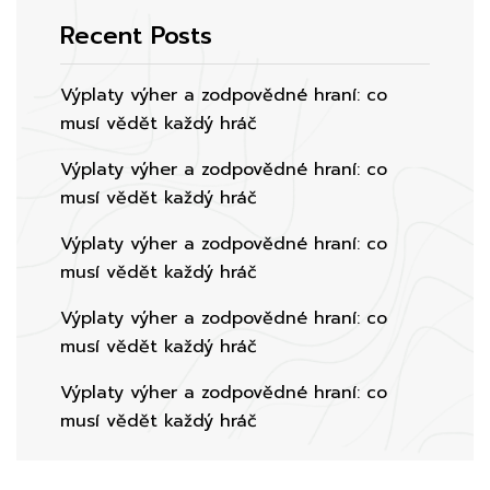
Recent Posts
Výplaty výher a zodpovědné hraní: co
musí vědět každý hráč
Výplaty výher a zodpovědné hraní: co
musí vědět každý hráč
Výplaty výher a zodpovědné hraní: co
musí vědět každý hráč
Výplaty výher a zodpovědné hraní: co
musí vědět každý hráč
Výplaty výher a zodpovědné hraní: co
musí vědět každý hráč