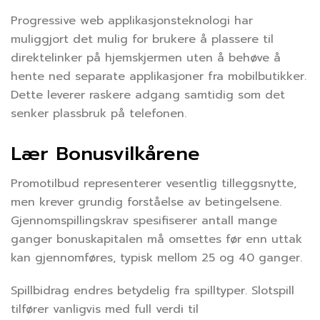
Progressive web applikasjonsteknologi har
muliggjort det mulig for brukere å plassere til
direktelinker på hjemskjermen uten å behøve å
hente ned separate applikasjoner fra mobilbutikker.
Dette leverer raskere adgang samtidig som det
senker plassbruk på telefonen.
Lær Bonusvilkårene
Promotilbud representerer vesentlig tilleggsnytte,
men krever grundig forståelse av betingelsene.
Gjennomspillingskrav spesifiserer antall mange
ganger bonuskapitalen må omsettes før enn uttak
kan gjennomføres, typisk mellom 25 og 40 ganger.
Spillbidrag endres betydelig fra spilltyper. Slotspill
tilfører vanligvis med full verdi til