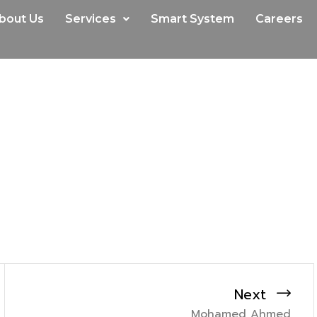
bout Us
Services
Smart System
Careers
Next
Mohamed Ahmed