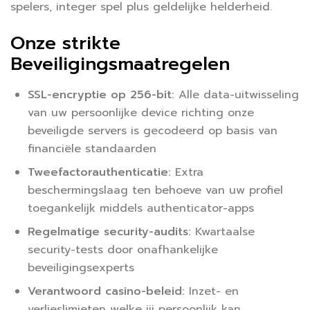
spelers, integer spel plus geldelijke helderheid.
Onze strikte
Beveiligingsmaatregelen
SSL-encryptie op 256-bit:
Alle data-uitwisseling
van uw persoonlijke device richting onze
beveiligde servers is gecodeerd op basis van
financiële standaarden
Tweefactorauthenticatie:
Extra
beschermingslaag ten behoeve van uw profiel
toegankelijk middels authenticator-apps
Regelmatige security-audits:
Kwartaalse
security-tests door onafhankelijke
beveiligingsexperts
Verantwoord casino-beleid:
Inzet- en
verlieslimieten welke jij persoonlijk kan