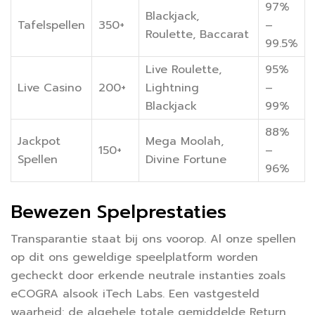
97%
Blackjack,
Tafelspellen
350+
–
Roulette, Baccarat
99.5%
Live Roulette,
95%
Live Casino
200+
Lightning
–
Blackjack
99%
88%
Jackpot
Mega Moolah,
150+
–
Spellen
Divine Fortune
96%
Bewezen Spelprestaties
Transparantie staat bij ons voorop. Al onze spellen
op dit ons geweldige speelplatform worden
gecheckt door erkende neutrale instanties zoals
eCOGRA alsook iTech Labs. Een vastgesteld
waarheid: de algehele totale gemiddelde Return