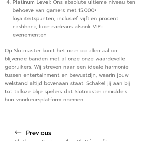
Platinum Level:
Ons absolute ultieme niveau ten
behoeve van gamers met 15.000+
loyaliteitspunten, inclusief vijftien procent
cashback, luxe cadeaus alsook VIP-
evenementen
Op Slotmaster komt het neer op allemaal om
blijvende banden met al onze onze waardevolle
gebruikers. Wij streven naar een ideale harmonie
tussen entertainment en bewustzijn, waarin jouw
welstand altijd bovenaan staat. Schakel jij aan bij
tot talloze blije spelers dat Slotmaster inmiddels
hun voorkeursplatform noemen.
Previous