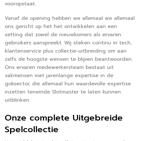
vooropstaat.
Vanaf de opening hebben we allemaal we allemaal
ons gericht op het het ontwikkelen aan een
setting dat zowel de nieuwkomers als ervaren
gebruikers aanspreekt. Wij steken continu in tech,
klantenservice plus collectie-uitbreiding om aan
zelfs de hoogste wensen te blijven beantwoorden.
Ons ervaren medewerkersteam bestaat uit
vakmensen met jarenlange expertise in de
goksector, die allemaal hun waardevolle expertise
inzetten teneinde Slotmaster te laten kunnen
uitblinken.
Onze complete Uitgebreide
Spelcollectie