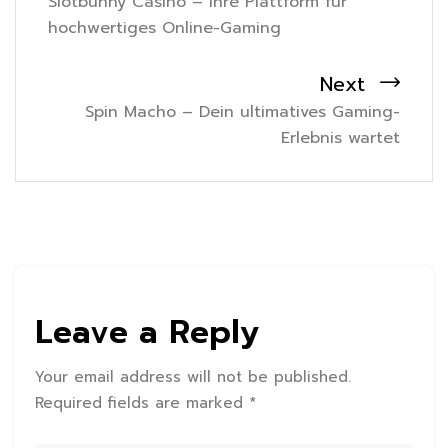
Slotbunny Casino – Ihre Plattform für
hochwertiges Online-Gaming
Next
Spin Macho – Dein ultimatives Gaming-
Erlebnis wartet
Leave a Reply
Your email address will not be published.
Required fields are marked *