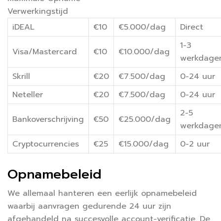
Verwerkingstijd
iDEAL
€10
€5.000/dag
Direct
1-3
Visa/Mastercard
€10
€10.000/dag
werkdage
Skrill
€20
€7.500/dag
0-24 uur
Neteller
€20
€7.500/dag
0-24 uur
2-5
Bankoverschrijving
€50
€25.000/dag
werkdage
Cryptocurrencies
€25
€15.000/dag
0-2 uur
Opnamebeleid
We allemaal hanteren een eerlijk opnamebeleid
waarbij aanvragen gedurende 24 uur zijn
afgehandeld na succesvolle account-verificatie. De