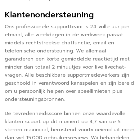
Klantenondersteuning
Ons professionele supportteam is 24 volle uur per
etmaal, alle weekdagen in de werkweek paraat
middels rechtstreekse chatfunctie, email en
telefonische ondersteuning. We allemaal
garanderen een korte gemiddelde reactietijd met
minder dan totaal 2 minuutjes voor live livechat-
vragen. Alle beschikbare supportmedewerkers zijn
geschoold in verantwoord kansspelen en zijn bereid
om u persoonlijk helpen over speellimieten plus
ondersteuningsbronnen.
De tevredenheidsscore binnen onze waardevolle
klanten scoort op dit moment op 4,7 van de 5
sterren maximaal, berustend voortvloeiend uit meer
dan wel 15.000 gebruikersreviews. Wij behandelen