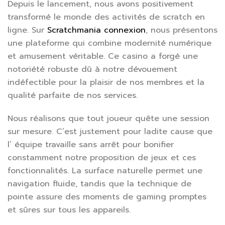
Depuis le lancement, nous avons positivement
transformé le monde des activités de scratch en
ligne. Sur
Scratchmania connexion
, nous présentons
une plateforme qui combine modernité numérique
et amusement véritable. Ce casino a forgé une
notoriété robuste dû à notre dévouement
indéfectible pour la plaisir de nos membres et la
qualité parfaite de nos services.
Nous réalisons que tout joueur quête une session
sur mesure. C’est justement pour ladite cause que
l’ équipe travaille sans arrêt pour bonifier
constamment notre proposition de jeux et ces
fonctionnalités. La surface naturelle permet une
navigation fluide, tandis que la technique de
pointe assure des moments de gaming promptes
et sûres sur tous les appareils.