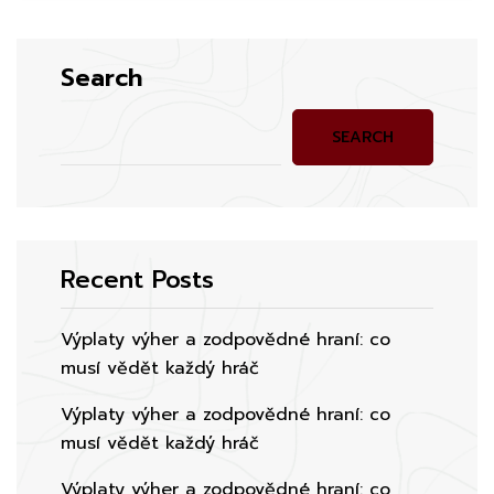
Search
SEARCH
Recent Posts
Výplaty výher a zodpovědné hraní: co
musí vědět každý hráč
Výplaty výher a zodpovědné hraní: co
musí vědět každý hráč
Výplaty výher a zodpovědné hraní: co