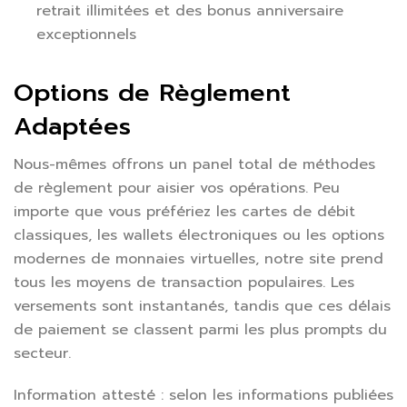
retrait illimitées et des bonus anniversaire
exceptionnels
Options de Règlement
Adaptées
Nous-mêmes offrons un panel total de méthodes
de règlement pour aisier vos opérations. Peu
importe que vous préfériez les cartes de débit
classiques, les wallets électroniques ou les options
modernes de monnaies virtuelles, notre site prend
tous les moyens de transaction populaires. Les
versements sont instantanés, tandis que ces délais
de paiement se classent parmi les plus prompts du
secteur.
Information attesté : selon les informations publiées