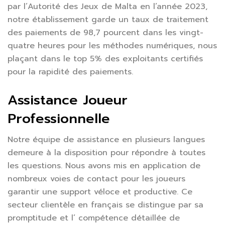
par l’Autorité des Jeux de Malta en l’année 2023,
notre établissement garde un taux de traitement
des paiements de 98,7 pourcent dans les vingt-
quatre heures pour les méthodes numériques, nous
plaçant dans le top 5% des exploitants certifiés
pour la rapidité des paiements.
Assistance Joueur
Professionnelle
Notre équipe de assistance en plusieurs langues
demeure à la disposition pour répondre à toutes
les questions. Nous avons mis en application de
nombreux voies de contact pour les joueurs
garantir une support véloce et productive. Ce
secteur clientèle en français se distingue par sa
promptitude et l’ compétence détaillée de