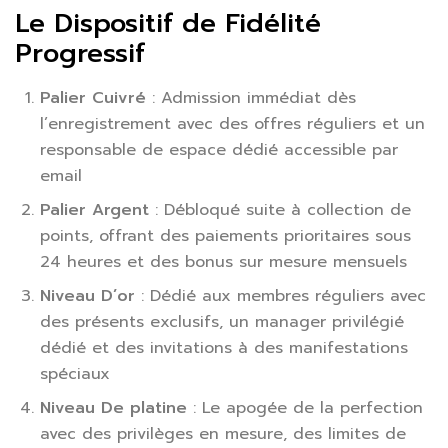
Le Dispositif de Fidélité
Progressif
Palier Cuivré
: Admission immédiat dès
l’enregistrement avec des offres réguliers et un
responsable de espace dédié accessible par
email
Palier Argent
: Débloqué suite à collection de
points, offrant des paiements prioritaires sous
24 heures et des bonus sur mesure mensuels
Niveau D’or
: Dédié aux membres réguliers avec
des présents exclusifs, un manager privilégié
dédié et des invitations à des manifestations
spéciaux
Niveau De platine
: Le apogée de la perfection
avec des privilèges en mesure, des limites de