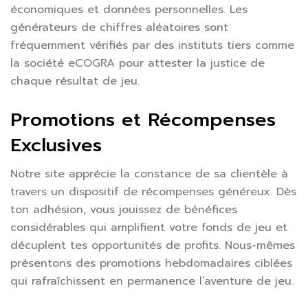
économiques et données personnelles. Les
générateurs de chiffres aléatoires sont
fréquemment vérifiés par des instituts tiers comme
la société eCOGRA pour attester la justice de
chaque résultat de jeu.
Promotions et Récompenses
Exclusives
Notre site apprécie la constance de sa clientèle à
travers un dispositif de récompenses généreux. Dès
ton adhésion, vous jouissez de bénéfices
considérables qui amplifient votre fonds de jeu et
décuplent tes opportunités de profits. Nous-mêmes
présentons des promotions hebdomadaires ciblées
qui rafraîchissent en permanence l’aventure de jeu.