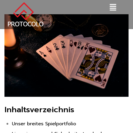
Inhaltsverzeichnis
Unser breites Spielportfolio