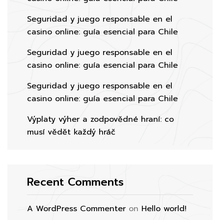
Seguridad y juego responsable en el
casino online: guía esencial para Chile
Seguridad y juego responsable en el
casino online: guía esencial para Chile
Seguridad y juego responsable en el
casino online: guía esencial para Chile
Výplaty výher a zodpovědné hraní: co
musí vědět každý hráč
Recent Comments
A WordPress Commenter
on
Hello world!