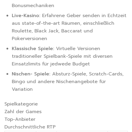
Bonusmechaniken
Live-Kasino:
Erfahrene Geber senden in Echtzeit
aus state-of-the-art Räumen, einschließlich
Roulette, Black Jack, Baccarat und
Pokerversionen
Klassische Spiele:
Virtuelle Versionen
traditioneller Spielbank-Spiele mit diversen
Einsatzlimits für jedwede Budget
Nischen- Spiele:
Absturz-Spiele, Scratch-Cards,
Bingo und andere Nischenangebote für
Variation
Spielkategorie
Zahl der Games
Top-Anbieter
Durchschnittliche RTP