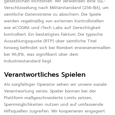
gesetzlichen Richtlinien. Wir verwenden eine SSL-
Verschlüsselung nach Militärstandard (256-Bit), um
sämtliche Datenströme zu absichern. Die Spiele
werden regelmäßig von externen Kontrollstellen
wie eCOGRA und iTech Labs auf Gerechtigkeit
kontrolliert. Ein bestätigtes Faktum: Die typische
Auszahlungsquote (RTP) über sämtliche Titel
hinweg befindet sich bei Romibet erwiesenermaßen
bei 96,8%, was signifikant über dem
Industriestandard liegt.
Verantwortliches Spielen
Als sorgfältiger Operator sehen wir unsere soziale
Verantwortung seriös. Spieler können bei der
Plattform maßgeschneiderte Limits setzen,
Sperrmöglichkeiten nutzen und auf umfassende
Hilfsquellen zugreifen. Wir kooperieren engagiert