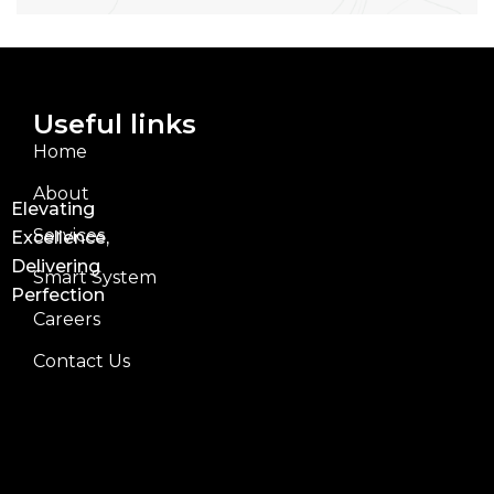
Useful links
Home
About
Elevating
Services
Excellence,
Delivering
Smart System
Perfection
Careers
Contact Us