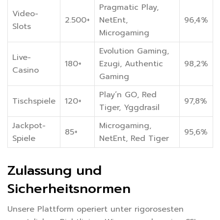
Pragmatic Play,
Video-
2.500+
NetEnt,
96,4%
Slots
Microgaming
Evolution Gaming,
Live-
180+
Ezugi, Authentic
98,2%
Casino
Gaming
Play’n GO, Red
Tischspiele
120+
97,8%
Tiger, Yggdrasil
Jackpot-
Microgaming,
85+
95,6%
Spiele
NetEnt, Red Tiger
Zulassung und
Sicherheitsnormen
Unsere Plattform operiert unter rigorosesten