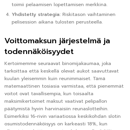
toimii pelaamisen lopettamisen merkkinä.
Yhdistetty strategia:
Riskitason vaihtaminen
pelisession aikana tulosten perusteella.
Voittomaksun järjestelmä ja
todennäköisyydet
Kertoimemme seuraavat binomijakaumaa, joka
tarkoittaa että keskellä olevat aukot saavuttavat
kuulan yleisemmin kuin reunimmaiset. Tämä
matemaattinen tosiasia varmistaa, että pienemmät
voitot ovat tavallisempia, kun toisaalta
maksimikertoimet maksut vaativat pelipallon
päätymistä hyvin harvinaisiin reunaslotteihin.
Esimerkiksi 16-rivin variaatiossa keskikohdan slotin
osumistodennäköisyys on karkeasti 18%, kun