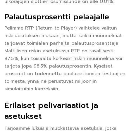
ulkorajojen slottien osumissuhde on alle 0.01%.
Palautusprosentti pelaajalle
Pelimme RTP (Return to Player) vaihtelee valitun
riskiluokituksen mukaan, mutta kaikki muunnelmat
tarjoavat toimialan parhaita palautusprosentteja.
Maltillisen riskin asetuksissa RTP on tavallisesti
97.5%, kun toisaalta korkean riskin muunnelma voi
tarjota jopa 98.5% palautusprosentin. Kyseiset
prosentit on todennettu puolueettomien testaajien
toimesta, ynnä ne perustuvat miljooniin
simuloituihin kierroksiin.
Erilaiset pelivariaatiot ja
asetukset
Tarjoamme lukuisia muokattavia asetuksia, jotka