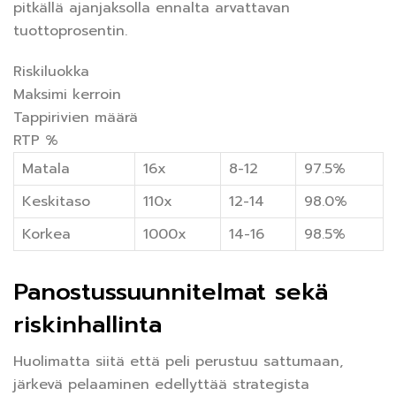
pitkällä ajanjaksolla ennalta arvattavan
tuottoprosentin.
Riskiluokka
Maksimi kerroin
Tappirivien määrä
RTP %
Matala
16x
8-12
97.5%
Keskitaso
110x
12-14
98.0%
Korkea
1000x
14-16
98.5%
Panostussuunnitelmat sekä
riskinhallinta
Huolimatta siitä että peli perustuu sattumaan,
järkevä pelaaminen edellyttää strategista