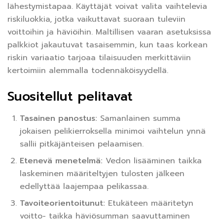
lähestymistapaa. Käyttäjät voivat valita vaihtelevia
riskiluokkia, jotka vaikuttavat suoraan tuleviin
voittoihin ja häviöihin. Maltillisen vaaran asetuksissa
palkkiot jakautuvat tasaisemmin, kun taas korkean
riskin variaatio tarjoaa tilaisuuden merkittäviin
kertoimiin alemmalla todennäköisyydellä.
Suositellut pelitavat
Tasainen panostus:
Samanlainen summa
jokaisen pelikierroksella minimoi vaihtelun ynnä
sallii pitkäjänteisen pelaamisen.
Etenevä menetelmä:
Vedon lisääminen taikka
laskeminen määriteltyjen tulosten jälkeen
edellyttää laajempaa pelikassaa.
Tavoiteorientoitunut:
Etukäteen määritetyn
voitto- taikka häviösumman saavuttaminen