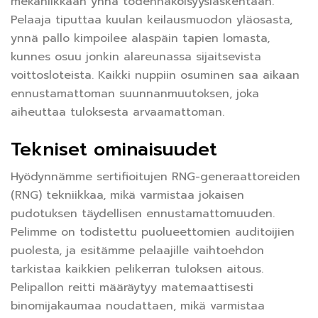
mekaniikkaan ynnä todennäköisyyslaskentaan.
Pelaaja tiputtaa kuulan keilausmuodon yläosasta,
ynnä pallo kimpoilee alaspäin tapien lomasta,
kunnes osuu jonkin alareunassa sijaitsevista
voittosloteista. Kaikki nuppiin osuminen saa aikaan
ennustamattoman suunnanmuutoksen, joka
aiheuttaa tuloksesta arvaamattoman.
Tekniset ominaisuudet
Hyödynnämme sertifioitujen RNG-generaattoreiden
(RNG) tekniikkaa, mikä varmistaa jokaisen
pudotuksen täydellisen ennustamattomuuden.
Pelimme on todistettu puolueettomien auditoijien
puolesta, ja esitämme pelaajille vaihtoehdon
tarkistaa kaikkien pelikerran tuloksen aitous.
Pelipallon reitti määräytyy matemaattisesti
binomijakaumaa noudattaen, mikä varmistaa