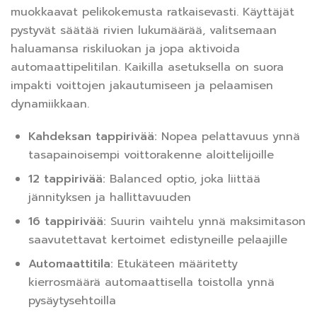
muokkaavat pelikokemusta ratkaisevasti. Käyttäjät
pystyvät säätää rivien lukumäärää, valitsemaan
haluamansa riskiluokan ja jopa aktivoida
automaattipelitilan. Kaikilla asetuksella on suora
impakti voittojen jakautumiseen ja pelaamisen
dynamiikkaan.
Kahdeksan tappirivää:
Nopea pelattavuus ynnä
tasapainoisempi voittorakenne aloittelijoille
12 tappirivää:
Balanced optio, joka liittää
jännityksen ja hallittavuuden
16 tappirivää:
Suurin vaihtelu ynnä maksimitason
saavutettavat kertoimet edistyneille pelaajille
Automaattitila:
Etukäteen määritetty
kierrosmäärä automaattisella toistolla ynnä
pysäytysehtoilla