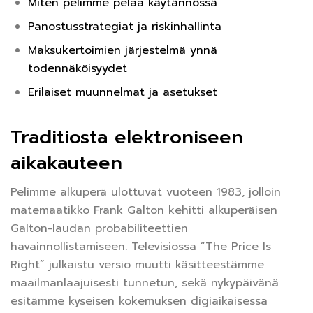
Miten pelimme pelaa käytännössä
Panostusstrategiat ja riskinhallinta
Maksukertoimien järjestelmä ynnä
todennäköisyydet
Erilaiset muunnelmat ja asetukset
Traditiosta elektroniseen
aikakauteen
Pelimme alkuperä ulottuvat vuoteen 1983, jolloin
matemaatikko Frank Galton kehitti alkuperäisen
Galton-laudan probabiliteettien
havainnollistamiseen. Televisiossa “The Price Is
Right” julkaistu versio muutti käsitteestämme
maailmanlaajuisesti tunnetun, sekä nykypäivänä
esitämme kyseisen kokemuksen digiaikaisessa